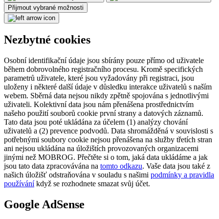
Přijmout vybrané možnosti
Nezbytné cookies
Osobní identifikační údaje jsou sbírány pouze přímo od uživatele
během dobrovolného registračního procesu. Kromě specifických
parametrů uživatele, které jsou vyžadovány při registraci, jsou
uloženy i některé další údaje v důsledku interakce uživatelů s naším
webem. Sběrná data nejsou nikdy zpětně spojována s jednotlivými
uživateli. Kolektivní data jsou nám přenášena prostřednictvím
našeho použití souborů cookie první strany a datových záznamů.
Tato data jsou poté ukládána za účelem (1) analýzy chování
uživatelů a (2) prevence podvodů. Data shromážděná v souvislosti s
potřebnými soubory cookie nejsou přenášena na služby třetích stran
ani nejsou ukládána na úložištích provozovaných organizacemi
jinými než MOBROG. Přečtěte si o tom, jaká data ukládáme a jak
jsou tato data zpracovávána na
tomto odkazu
. Vaše data jsou také z
našich úložišť odstraňována v souladu s našimi
podmínky a pravidla
používání
když se rozhodnete smazat svůj účet.
Google AdSense