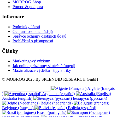
MOBROG Shop
Pomoc & podpora
Informace
Podmínky účasti
Ochrana osobních údajů
Správce ochrany osobních údajů
Prohlášení o přístupnosti
Články
Marketingový výzkum
Jak online průzkumy skutečně fungují
Maximalizace výdělku - tipy a triky
© MOBROG
2025
By SPLENDID RESEARCH GmbH
Algérie (français
)
Argentina (español)
Australia (english)
Беларусь (русский)
België (nederlands)
Belgique (français)
Bolivia (español)
Brasil (portugués)