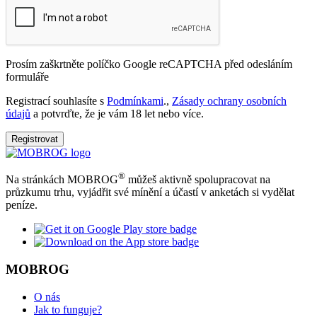
Prosím zaškrtněte políčko Google reCAPTCHA před odesláním
formuláře
Registrací souhlasíte s
Podmínkami
.,
Zásady ochrany osobních
údajů
a potvrďte, že je vám 18 let nebo více.
Registrovat
®
Na stránkách MOBROG
můžeš aktivně spolupracovat na
průzkumu trhu, vyjádřit své mínění a účastí v anketách si vydělat
peníze.
MOBROG
O nás
Jak to funguje?