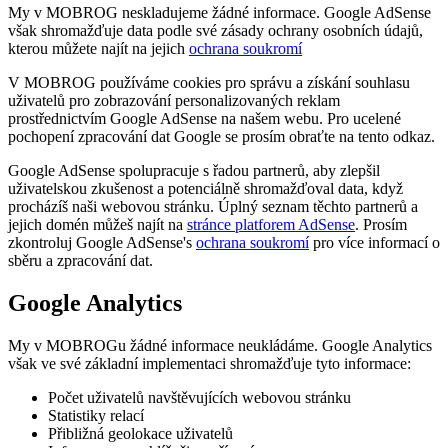
My v MOBROG neskladujeme žádné informace. Google AdSense
však shromažďuje data podle své zásady ochrany osobních údajů,
kterou můžete najít na jejich
ochrana soukromí
V MOBROG používáme cookies pro správu a získání souhlasu
uživatelů pro zobrazování personalizovaných reklam
prostřednictvím Google AdSense na našem webu. Pro ucelené
pochopení zpracování dat Google se prosím obraťte na tento odkaz.
Google AdSense spolupracuje s řadou partnerů, aby zlepšil
uživatelskou zkušenost a potenciálně shromažďoval data, když
procházíš naši webovou stránku. Úplný seznam těchto partnerů a
jejich domén můžeš najít na
stránce platforem AdSense
. Prosím
zkontroluj Google AdSense's
ochrana soukromí
pro více informací o
sběru a zpracování dat.
Google Analytics
My v MOBROGu žádné informace neukládáme. Google Analytics
však ve své základní implementaci shromažďuje tyto informace:
Počet uživatelů navštěvujících webovou stránku
Statistiky relací
Přibližná geolokace uživatelů