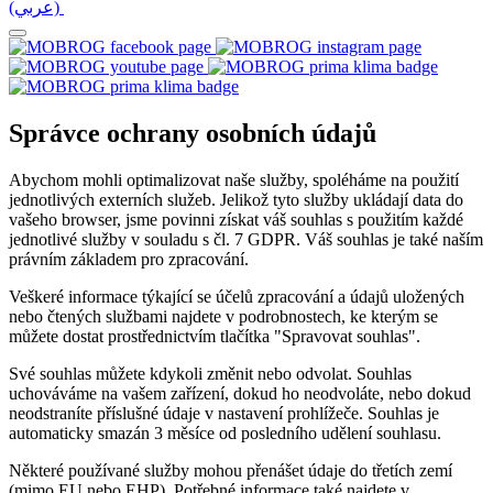
(عربي)‎ ‎
Správce ochrany osobních údajů
Abychom mohli optimalizovat naše služby, spoléháme na použití
jednotlivých externích služeb. Jelikož tyto služby ukládají data do
vašeho browser, jsme povinni získat váš souhlas s použitím každé
jednotlivé služby v souladu s čl. 7 GDPR. Váš souhlas je také naším
právním základem pro zpracování.
Veškeré informace týkající se účelů zpracování a údajů uložených
nebo čtených službami najdete v podrobnostech, ke kterým se
můžete dostat prostřednictvím tlačítka "Spravovat souhlas".
Své souhlas můžete kdykoli změnit nebo odvolat. Souhlas
uchováváme na vašem zařízení, dokud ho neodvoláte, nebo dokud
neodstraníte příslušné údaje v nastavení prohlížeče. Souhlas je
automaticky smazán 3 měsíce od posledního udělení souhlasu.
Některé používané služby mohou přenášet údaje do třetích zemí
(mimo EU nebo EHP). Potřebné informace také najdete v