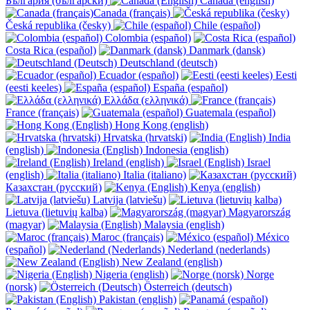
България (български)
Canada (english)
Canada (français)
Česká republika (česky)
Chile (español)
Colombia (español)
Costa Rica (español)
Danmark (dansk)
Deutschland (deutsch)
Ecuador (español)
Eesti
(eesti keeles)
España (español)
Ελλάδα (ελληνικά)
France (français)
Guatemala (español)
Hong Kong (english)
Hrvatska (hrvatski)
India
(english)
Indonesia (english)
Ireland (english)
Israel
(english)
Italia (italiano)
Казахстан (русский)
Kenya (english)
Latvija (latviešu)
Lietuva (lietuvių kalba)
Magyarország
(magyar)
Malaysia (english)
Maroc (français)
México
(español)
Nederland (nederlands)
New Zealand (english)
Nigeria (english)
Norge
(norsk)
Österreich (deutsch)
Pakistan (english)