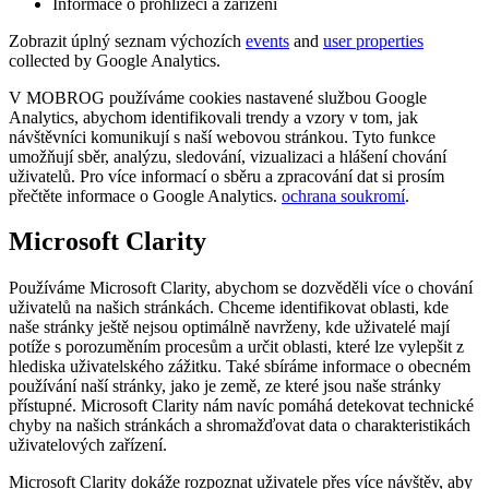
Informace o prohlížeči a zařízení
Zobrazit úplný seznam výchozích
events
and
user properties
collected by Google Analytics.
V MOBROG používáme cookies nastavené službou Google
Analytics, abychom identifikovali trendy a vzory v tom, jak
návštěvníci komunikují s naší webovou stránkou. Tyto funkce
umožňují sběr, analýzu, sledování, vizualizaci a hlášení chování
uživatelů. Pro více informací o sběru a zpracování dat si prosím
přečtěte informace o Google Analytics.
ochrana soukromí
.
Microsoft Clarity
Používáme Microsoft Clarity, abychom se dozvěděli více o chování
uživatelů na našich stránkách. Chceme identifikovat oblasti, kde
naše stránky ještě nejsou optimálně navrženy, kde uživatelé mají
potíže s porozuměním procesům a určit oblasti, které lze vylepšit z
hlediska uživatelského zážitku. Také sbíráme informace o obecném
používání naší stránky, jako je země, ze které jsou naše stránky
přístupné. Microsoft Clarity nám navíc pomáhá detekovat technické
chyby na našich stránkách a shromažďovat data o charakteristikách
uživatelových zařízení.
Microsoft Clarity dokáže rozpoznat uživatele přes více návštěv, aby