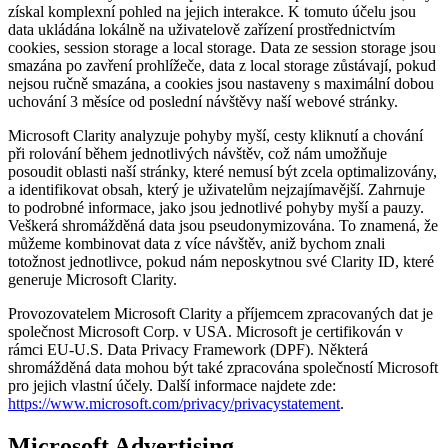
získal komplexní pohled na jejich interakce. K tomuto účelu jsou
data ukládána lokálně na uživatelově zařízení prostřednictvím
cookies, session storage a local storage. Data ze session storage jsou
smazána po zavření prohlížeče, data z local storage zůstávají, pokud
nejsou ručně smazána, a cookies jsou nastaveny s maximální dobou
uchování 3 měsíce od poslední návštěvy naší webové stránky.
Microsoft Clarity analyzuje pohyby myší, cesty kliknutí a chování
při rolování během jednotlivých návštěv, což nám umožňuje
posoudit oblasti naší stránky, které nemusí být zcela optimalizovány,
a identifikovat obsah, který je uživatelům nejzajímavější. Zahrnuje
to podrobné informace, jako jsou jednotlivé pohyby myší a pauzy.
Veškerá shromážděná data jsou pseudonymizována. To znamená, že
můžeme kombinovat data z více návštěv, aniž bychom znali
totožnost jednotlivce, pokud nám neposkytnou své Clarity ID, které
generuje Microsoft Clarity.
Provozovatelem Microsoft Clarity a příjemcem zpracovaných dat je
společnost Microsoft Corp. v USA. Microsoft je certifikován v
rámci EU-U.S. Data Privacy Framework (DPF). Některá
shromážděná data mohou být také zpracována společností Microsoft
pro jejich vlastní účely. Další informace najdete zde:
https://www.microsoft.com/privacy/privacystatement
.
Microsoft Advertising