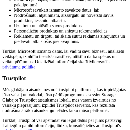
pakalpojumā.
Microsoft savukārt izmanto savāktos datus, lai:
Nodrošinātu, atjauninātu, aizsargātu un novērstu savus
produktus, ieskaitot atbalstu.
Uzlabotu un attīstītu savus produktus.
Personalizētu produktus un sniegtu rekomendācijas.
Reklamētu un tirgotu, tai skaitā sūtītu reklāmas ziņojumus un
piedāvātu atbilstošus piedāvājumus.
Turklāt, Microsoft izmanto datus, lai vadītu savu biznesu, analizētu
veiktspēju, izpildītu tiesiskās saistības, attīstītu darba spēkus un
veiktu pētījumus. Detalizētai informācijai skatīt Microsoft's
privātuma politika
.
Trustpilot
Mēs glabājam atsauksmes no Trustpilot platformas, kas ir pielāgotas
jūsu valstij un valodai, jūsu pārlūkprogrammas sessionStorage.
Glabājot Trustpilot atsauksmes lokāli, mēs varam izvairīties no
vairāku pieprasījumu izpildei Trustpilot serveros, kas rezultātā
nodrošina ātrāku atsauksmju ielādes laiku mūsu platformā.
Turklāt, Trustpilot var apstrādāt vai iegūt datus par jums patstāvīgi.
Lai iegūtu papildinformāciju, lūdzu, konsultējieties ar Trustpilot's