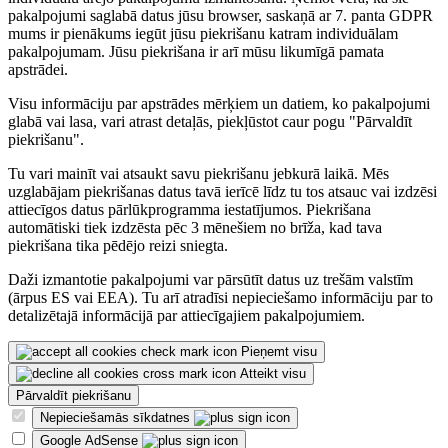
pakalpojumi saglabā datus jūsu browser, saskaņā ar 7. panta GDPR
mums ir pienākums iegūt jūsu piekrišanu katram individuālam
pakalpojumam. Jūsu piekrišana ir arī mūsu likumīgā pamata
apstrādei.
Visu informāciju par apstrādes mērķiem un datiem, ko pakalpojumi
glabā vai lasa, vari atrast detaļās, piekļūstot caur pogu "Pārvaldīt
piekrišanu".
Tu vari mainīt vai atsaukt savu piekrišanu jebkurā laikā. Mēs
uzglabājam piekrišanas datus tavā ierīcē līdz tu tos atsauc vai izdzēsi
attiecīgos datus pārlūkprogramma iestatījumos. Piekrišana
automātiski tiek izdzēsta pēc 3 mēnešiem no brīža, kad tava
piekrišana tika pēdējo reizi sniegta.
Daži izmantotie pakalpojumi var pārsūtīt datus uz trešām valstīm
(ārpus ES vai EEA). Tu arī atradīsi nepieciešamo informāciju par to
detalizētajā informācijā par attiecīgajiem pakalpojumiem.
Pieņemt visu
Atteikt visu
Pārvaldīt piekrišanu
Nepieciešamās sīkdatnes
Google AdSense