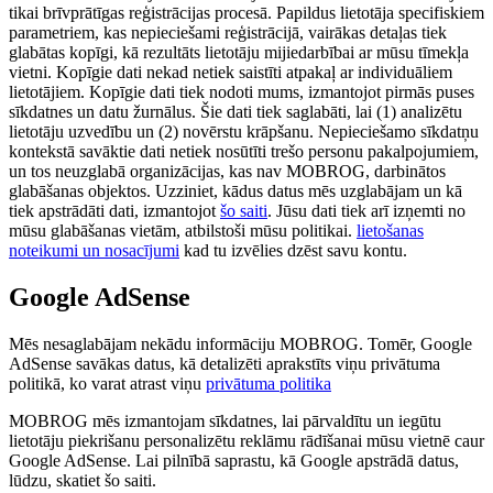
tikai brīvprātīgas reģistrācijas procesā. Papildus lietotāja specifiskiem
parametriem, kas nepieciešami reģistrācijā, vairākas detaļas tiek
glabātas kopīgi, kā rezultāts lietotāju mijiedarbībai ar mūsu tīmekļa
vietni. Kopīgie dati nekad netiek saistīti atpakaļ ar individuāliem
lietotājiem. Kopīgie dati tiek nodoti mums, izmantojot pirmās puses
sīkdatnes un datu žurnālus. Šie dati tiek saglabāti, lai (1) analizētu
lietotāju uzvedību un (2) novērstu krāpšanu. Nepieciešamo sīkdatņu
kontekstā savāktie dati netiek nosūtīti trešo personu pakalpojumiem,
un tos neuzglabā organizācijas, kas nav MOBROG, darbinātos
glabāšanas objektos. Uzziniet, kādus datus mēs uzglabājam un kā
tiek apstrādāti dati, izmantojot
šo saiti
. Jūsu dati tiek arī izņemti no
mūsu glabāšanas vietām, atbilstoši mūsu politikai.
lietošanas
noteikumi un nosacījumi
kad tu izvēlies dzēst savu kontu.
Google AdSense
Mēs nesaglabājam nekādu informāciju MOBROG. Tomēr, Google
AdSense savākas datus, kā detalizēti aprakstīts viņu privātuma
politikā, ko varat atrast viņu
privātuma politika
MOBROG mēs izmantojam sīkdatnes, lai pārvaldītu un iegūtu
lietotāju piekrišanu personalizētu reklāmu rādīšanai mūsu vietnē caur
Google AdSense. Lai pilnībā saprastu, kā Google apstrādā datus,
lūdzu, skatiet šo saiti.