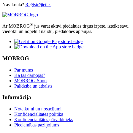
Nav konta?
Reģistrējieties
®
Ar MOBROG
jūs varat aktīvi piedalīties tirgus izpētē, izteikt savu
viedokli un nopelnīt naudu, piedaloties aptaujās.
MOBROG
Par mums
Kā tas darbojas?
MOBROG Shop
Palīdzība un atbalsts
Informācija
Noteikumi un nosacījumi
Konfidencialitātes politika
Konfidencialitātes pārvaldnieks
Pieejamības paziņojums