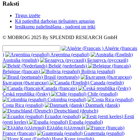
Raksti
Tirgus izpēte
Kā patiesībā darbojas tiešsaistes aptaujas
Ienākumu palielināšana - padomi un triki
© MOBROG
2025
By SPLENDID RESEARCH GmbH
Algérie (français
)
Argentina (español)
Australia (english)
Беларусь (русский)
België (nederlands)
Belgique (français)
Bolivia (español)
Brasil (portugués)
България (български)
Canada (english)
Canada (français)
Česká republika (česky)
Chile (español)
Colombia (español)
Costa Rica (español)
Danmark (dansk)
Deutschland (deutsch)
Ecuador (español)
Eesti
(eesti keeles)
España (español)
Ελλάδα (ελληνικά)
France (français)
Guatemala (español)
Hong Kong (english)