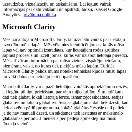
uzraudzību, vizualizāciju un atskaitīšanu. Lai iegūtu vairāk
informācijas par datu vākšanu un apstrādi, lūdzu, izlasiet Google
Analytics.
privātuma politika
.
Microsoft Clarity
Mēs izmantojam Microsoft Clarity, lai uzzinātu vairāk par lietotāju
uzvedību mūsu lapās. Mēs vēlamies identificēt jomas, kurās mūsu
lapas vēl nav optimāli izstrādātas, kur lietotājiem rodas grūtības
saprast procesus un izcelt jomas, kurās var uzlabot lietotāja pieredzi.
Mēs arī vācam informāciju par mūsu vietnes vispārējo lietošanu,
piemēram, valsti, no kuras tiek piekļūts mūsu lapām. Turklāt
Microsoft Clarity palīdz mums noteikt tehniskas kļūdas mūsu lapās
un vākt datus par lietotāju ierīču īpašībām.
Microsoft Clarity var atpazīt lietotājus vairākās apmeklējumu reizēs,
lai iegūtu pilnīgu priekšstatu par viņu mijiedarbību. Šim nolūkam
dati tiek glabāti lokāli lietotāja ierīcē, izmantojot sīkdatnes, sesijas
glabātuvi un lokālo glabātuvi. Sesijas glabājuma dati tiek dzēsti, kad
tiek aizvērta pārlūkprogramma, lokālā glabātuvē esošie dati paliek,
ja tie nav manuāli dzēsti, un sīkdatnes tiek iestatītas ar maksimālo
glabāšanas periodu 3 mēnešus pēc pēdējā apmeklējuma mūsu
tīmekļa vietnē.