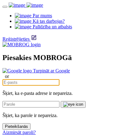
Par mums
Kā tas darbojas?
Palīdzība un atbalsts
Reģistrējieties
Piesakies MOBROGā
Turpināt ar Google
or
Šķiet, ka e-pasta adrese ir nepareiza.
Šķiet, ka parole ir nepareiza.
Pieteikšanās
Aizmirsāt paroli?