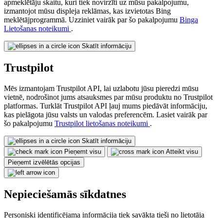
apmeklētāju skaitu, kuri tiek novirzīti uz mūsu pakalpojumu,
izmantojot mūsu displeja reklāmas, kas izvietotas Bing
meklētājprogrammā. Uzziniet vairāk par šo pakalpojumu
Binga
Lietošanas noteikumi
.
Skatīt informāciju
Trustpilot
Mēs izmantojam Trustpilot API, lai uzlabotu jūsu pieredzi mūsu
vietnē, nodrošinot jums atsauksmes par mūsu produktu no Trustpilot
platformas. Turklāt Trustpilot API ļauj mums piedāvāt informāciju,
kas pielāgota jūsu valsts un valodas preferencēm. Lasiet vairāk par
šo pakalpojumu
Trustpilot lietošanas noteikumi
.
Skatīt informāciju
Pieņemt visu
Atteikt visu
Pieņemt izvēlētās opcijas
Nepieciešamās sīkdatnes
Personiski identificējama informācija tiek savākta tieši no lietotāja