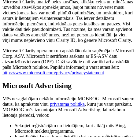
Microsoft Clarity analizē peles kustības, klikšķu ceļus un ritināšanas
uzvedību atsevišķos apmeklējumos, ļaujot mums novērtēt mūsu
vietnes jomas, kas var nebūt pilnībā optimizētas, un noskaidrot, kuri
saturs ir lietotājiem visinteresantākais. Tas ietver detalizētu
informāciju, piemēram, individuālas peles kustības un pauzes. Visi
vāktie dati tiek pseudonimizēti. Tas nozīmē, ka mēs varam apvienot
datus vairākos apmeklējumos, nezinot personas identitāti, ja vien
viņi mums nepievieno viņu Clarity ID, ko ģenerē Microsoft Clarity.
Microsoft Clarity operatora un apstrādāto datu saņēmēja ir Microsoft
Corp. ASV. Microsoft ir sertificēts saskaņā ar ES-ASV datu
aizsardzības ietvaru (DPF). Daži savāktie dati var tikt arī apstrādāti
pašu Microsoft nolūkos. Papildu informāciju varat atrast šeit:
https://www.microsoft.com/privacy/privacystatement
.
Microsoft Advertising
Mēs nesaglabājam nekādu informāciju MOBROG. Microsoft saņem
datus, kā aprakstīts viņu
privātuma politika
, kuru jūs varat pārskatīt.
MOBROG mēs izmantojam Microsoft Advertising, lai uzlabotu
lietotāja pieredzi, veicot:
Sekojiet reģistrācijām no lietotājiem, kuri atklāj mūs Bing,
Microsoft meklētājprogrammā.
Identificējiet lapas, kuras lietotāji skata pirms reģistrējas mūsu