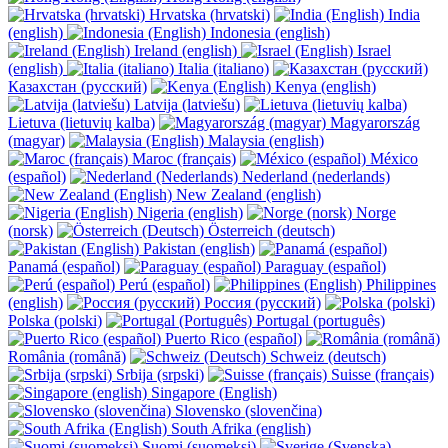
Hrvatska (hrvatski)
India
(english)
Indonesia (english)
Ireland (english)
Israel
(english)
Italia (italiano)
Казахстан (русский)
Kenya (english)
Latvija (latviešu)
Lietuva (lietuvių kalba)
Magyarország
(magyar)
Malaysia (english)
Maroc (français)
México
(español)
Nederland (nederlands)
New Zealand (english)
Nigeria (english)
Norge
(norsk)
Österreich (deutsch)
Pakistan (english)
Panamá (español)
Paraguay (español)
Perú (español)
Philippines
(english)
Россия (русский)
Polska (polski)
Portugal (português)
Puerto Rico (español)
România (română)
Schweiz (deutsch)
Srbija (srpski)
Suisse (français)
Singapore (English)
Slovensko (slovenčina)
South Afrika (english)
Suomi (suomeksi)