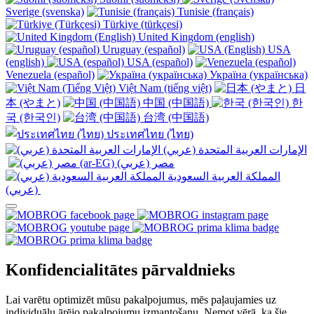
Sverige (svenska)
Tunisie (français)
Türkiye (türkçesi)
United Kingdom (english)
Uruguay (español)
USA
(english)
USA (español)
Venezuela (español)
Україна (українська)
Việt Nam (tiếng việt)
日
本 (やまと)
中国 (中国語)
한
국 (한국인)
台湾 (中国語)
ประเทศไทย (ไทย)
الإمارات العربية المتحدة (عربي)
المملكة العربية السعودية
(عربي)‎ ‎
Konfidencialitātes pārvaldnieks
Lai varētu optimizēt mūsu pakalpojumus, mēs paļaujamies uz
individuālu ārējo pakalpojumu izmantošanu. Ņemot vērā, ka šie