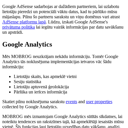
Google AdSense sadarbojas ar dažādiem partneriem, lai uzlabotu
lietotāju pieredzi un potenciāli vāktu datus, kad tu pārlūko mūsu
mājaslapu. Pilnu šo partneru sarakstu un viņu domēnus vari atrast
AdSense platformu lapā
. Lūdzu, izskati Google AdSense's
privātuma politika
lai iegūtu vairāk informācijas par datu savākšanu
un apstrādi.
Google Analytics
Mēs MOBROG neuzkrājam nekādu informāciju. Tomēr Google
Analytics tās noklusējuma implementācijas ietvaros vāc šādu
informāciju:
Lietotāju skaits, kas apmeklē vietni
Sesiju statistika
Lietotāju aptuvenā ģeolokācija
Pārlūka un ierīces informācija
Skatiet pilnu noklusējuma sarakstu
events
and
user properties
collected by Google Analytics.
MOBROG mēs izmantojam Google Analytics sūtītās sīkdatnes, lai
noteiktu tendences un rakstzīmes tajā, kā apmeklētāji iesaistās mūsu
vietnē. Šīs funkcijas ļauj lietotāju uzvedības datu vākšanu, analīzi,