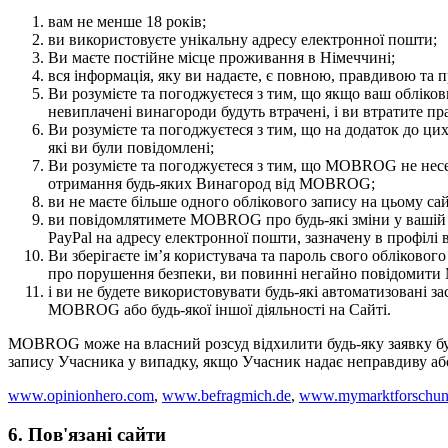
вам не менше 18 років;
ви використовуєте унікальну адресу електронної пошти;
Ви маєте постійне місце проживання в Німеччині;
вся інформація, яку ви надаєте, є повною, правдивою та 
Ви розумієте та погоджуєтеся з тим, що якщо ваш обліко
невиплачені винагороди будуть втрачені, і ви втратите пр
Ви розумієте та погоджуєтеся з тим, що на додаток до ц
які ви були повідомлені;
Ви розумієте та погоджуєтеся з тим, що MOBROG не несе в
отримання будь-яких Винагород від MOBROG;
ви не маєте більше одного облікового запису на цьому са
ви повідомлятимете MOBROG про будь-які зміни у вашій п
PayPal на адресу електронної пошти, зазначену в профілі 
Ви зберігаєте ім’я користувача та пароль свого обліковог
про порушення безпеки, ви повинні негайно повідоми
і ви не будете використовувати будь-які автоматизовані з
MOBROG або будь-якої іншої діяльності на Сайті.
MOBROG може на власний розсуд відхилити будь-яку заявку бу
запису Учасника у випадку, якщо Учасник надає неправдиву а
www.opinionhero.com
,
www.befragmich.de
,
www.mymarktforschun
6. Пов'язані сайти