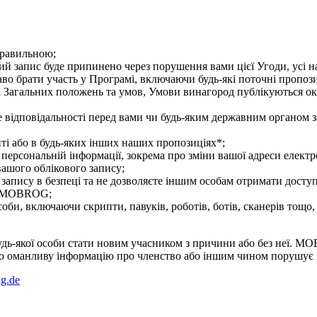
правильною;
вий запис буде припинено через порушення вами цієї Угоди, усі
аво брати участь у Програмі, включаючи будь-які поточні пропоз
их Загальних положень та умов, Умови винагород публікуються о
ідповідальності перед вами чи будь-яким державним органом за б
йті або в будь-яких інших наших пропозиціях*;
ерсональній інформації, зокрема про зміни вашої адреси електро
вашого облікового запису;
о запису в безпеці та не дозволяєте іншим особам отримати досту
ти MOBROG;
асоби, включаючи скрипти, павуків, роботів, ботів, сканерів тощо
дь-якої особи стати новим учасником з причини або без неї. M
бо оманливу інформацію про членство або іншим чином порушує 
g.de