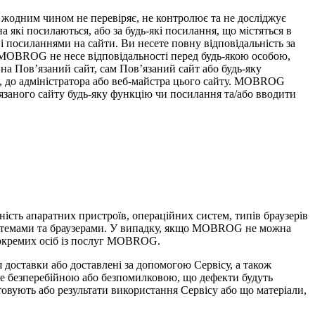
жодним чином не перевіряє, не контролює та не досліджує
а які посилаються, або за будь-які посилання, що містяться в
і посиланнями на сайти. Ви несете повну відповідальність за
і MOBROG не несе відповідальності перед будь-якою особою,
на Пов’язаний сайт, сам Пов’язаний сайт або будь-яку
и, до адміністратора або веб-майстра цього сайту. MOBROG
’язаного сайту будь-яку функцію чи посилання та/або вводити
ість апаратних пристроїв, операційних систем, типів браузерів
истемами та браузерами. У випадку, якщо MOBROG не можна
 окремих осіб із послуг MOBROG.
 доставки або доставлені за допомогою Сервісу, а також
уде безперебійною або безпомилковою, що дефекти будуть
товують або результати використання Сервісу або що матеріали,