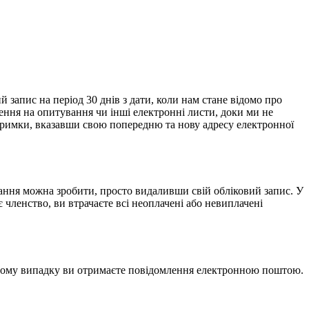
запис на період 30 днів з дати, коли нам стане відомо про
ення на опитування чи інші електронні листи, доки ми не
тримки, вказавши свою попередню та нову адресу електронної
ання можна зробити, просто видаливши свій обліковий запис. У
ленство, ви втрачаєте всі неоплачені або невиплачені
цьому випадку ви отримаєте повідомлення електронною поштою.