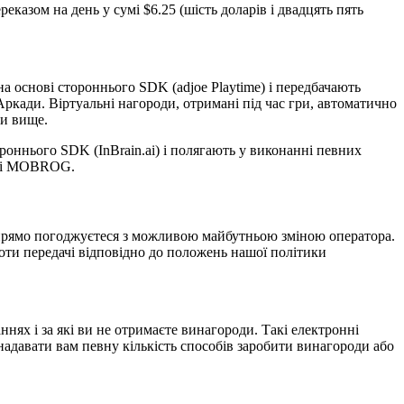
казом на день у сумі $6.25 (шість доларів і двадцять пять
 основі стороннього SDK (adjoe Playtime) і передбачають
Аркади. Віртуальні нагороди, отримані під час гри, автоматично
ми вище.
роннього SDK (InBrain.ai) і полягають у виконанні певних
ейсі MOBROG.
 прямо погоджуєтеся з можливою майбутньою зміною оператора.
ти передачі відповідно до положень нашої політики
нях і за які ви не отримаєте винагороди. Такі електронні
адавати вам певну кількість способів заробити винагороди або