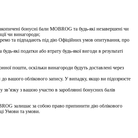
 накопичені бонусні бали MOBROG та будь-які незавершені чи
иції чи винагороди;
кремо та підпадають під дію Офіційних умов опитування, про
удь-які податки або втрату будь-якої вигоди в результаті
нної пошти, оскільки винагороди будуть доставлені через
п до вашого облікового запису. У випадку, якщо ви підозрюєте
, у зв’язку з вашою участю в зароблянні бонусних балів
OBROG залишає за собою право припинити дію облікового
ці Умови та умови.