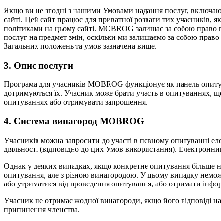
Якщо ви не згодні з нашими Умовами надання послуг, включаюч
сайті. Цей сайт працює для приватної розваги тих учасників, 
політиками на цьому сайті. MOBROG залишає за собою право пр
послуг на предмет змін, оскільки ми залишаємо за собою право 
Загальних положень та умов зазначена вище.
3. Опис послуги
Програма для учасників MOBROG функціонує як панель опитуван
дотримуються їх. Учасник може брати участь в опитуваннях, щ
опитуваннях або отримувати запрошення.
4. Система винагород MOBROG
Учасників можна запросити до участі в певному опитуванні ел
діяльності (відповідно до цих Умов використання). Електронн
Однак у деяких випадках, якщо конкретне опитування більше не
опитування, але з різною винагородою. У цьому випадку немо
або утриматися від проведення опитування, або отримати інфо
Учасник не отримає жодної винагороди, якщо його відповіді на
припинення членства.