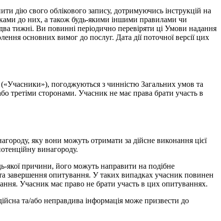
ти дію свого облікового запису, дотримуючись інструкцій на
вками до них, а також будь-якими іншими правилами чи
ва тижні. Ви повинні періодично перевіряти ці Умови надання
лення основних вимог до послуг. Дата дії поточної версії цих
 («Учасники»), погоджуються з чинністю Загальних умов та
о третіми сторонами. Учасник не має права брати участь в
городу, яку вони можуть отримати за дійсне виконання цієї
потенційну винагороду.
дь-якої причини, його можуть направити на подібне
 та завершення опитування. У таких випадках учасник повинен
ння. Учасник має право не брати участь в цих опитуваннях.
дійсна та/або неправдива інформація може призвести до