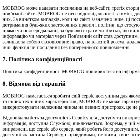
MOBROG може надавати посилання на веб-сайти третіх сторін 
пов’язані сайти. MOBROG не несе відповідальності за вміст, дос
них. За винятком випадків, коли на сайті зазначено інше, ці п
дотримання будь-яких застосовних правил і політик, що стосую
прямо чи опосередковано, за будь-які втрати чи збитки, що вин
інформацію чи матеріал через Пов'язаний сайт став доступним
залишає за собою ексклюзивне право, на власний розсуд, додава
інші функції чи посилання без попереднього повідомлення.
7. Політика конфіденційності
Політика конфіденційності MOBROG поширюється на інформацію
8. Відмова від гарантій
MOBROG намагається зробити свій сервіс доступним для якомога 
та інших технічних характеристик, MOBROG не може гарантув
використовувати належним чином на певних пристроях, це не 
Відповідальність за доступність Сервісу для доступу та викори
інформація, доступна Службою, виключається. Зокрема, у цій м
виправлені, що сервіс або сервер, який робить його доступним,
доступні як частина Сервісу, є правдивими, точними, своєчас