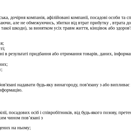
а, дочірня компанія, афілійовані компанії, посадові особи та спі
чаючи, але не обмежуючись, збитки від втрат прибутку , втрата д
кої шкоди), за винятком усіх травм життя, кінцівок або здоров'
я;
ті;
ні в результаті придбання або отримання товарів, даних, інформа
них;
у;
ані надавати будь-яку винагороду, пов'язану з або випливає 
інформацію.
 посадових осіб і співробітників, від будь-якого позову, претензі
ким чином пов’язані з
щених на ньому;