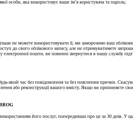
якої особи, яка використовує ваше ім’я користувача та пароль;
ьше не можете використовувати її, ми заморозимо ваш обліковий 
ступ до свого облікового запису, але не отримуватимете запрош
у електронної пошти, ви повинні звернутися в нашу службу під
удь-який час без повідомлення та без пояснення причин. Скасув
ння або реконструкції вашого вмісту. Якщо ви припиняєте своє ч
MOBROG
 використанням його послуг, попередивши про це за 30 днів. У 