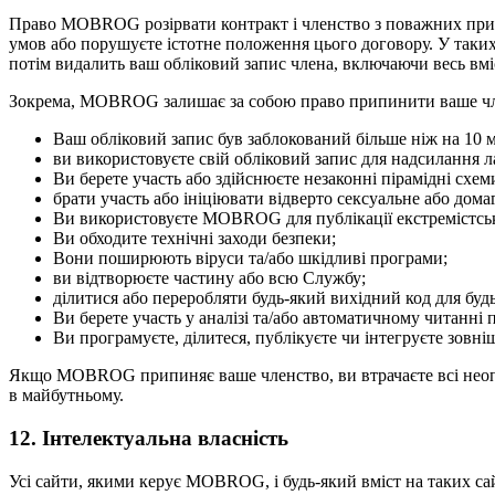
Право MOBROG розірвати контракт і членство з поважних при
умов або порушуєте істотне положення цього договору. У так
потім видалить ваш обліковий запис члена, включаючи весь вмі
Зокрема, MOBROG залишає за собою право припинити ваше чле
Ваш обліковий запис був заблокований більше ніж на 10 м
ви використовуєте свій обліковий запис для надсилання 
Ви берете участь або здійснюєте незаконні пірамідні схе
брати участь або ініціювати відверто сексуальне або дом
Ви використовуєте MOBROG для публікації екстремістсько
Ви обходите технічні заходи безпеки;
Вони поширюють віруси та/або шкідливі програми;
ви відтворюєте частину або всю Службу;
ділитися або переробляти будь-який вихідний код для бу
Ви берете участь у аналізі та/або автоматичному читанні
Ви програмуєте, ділитеся, публікуєте чи інтегруєте зов
Якщо MOBROG припиняє ваше членство, ви втрачаєте всі неопла
в майбутньому.
12. Інтелектуальна власність
Усі сайти, якими керує MOBROG, і будь-який вміст на таких сай