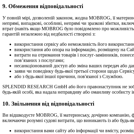
9. Обмеження відповідальності
У повній мірі, дозволеній законом, жодна MOBROG, її материнськ
непрямі, випадкові, особливі, непрямі чи зразкові збитки, вклю
втрат (навіть якщо MOBROG було повідомлено про можливість та
гарантій незалежно від недбалості створені з:
використання сервісу або неможливість його використанн
використання або опора на інформацію, розміщену на Сай
витрати на отримання товарів і послуг-замінників, понесе
пов’язаних з послугами;
несанкціонований доступ або зміна ваших передач або да
заяви чи поведінку будь-якої третьої сторони щодо Сервіс
або з будь-якої іншої причини, пов'язаної з Службою.
SPLENDID RESEARCH GmbH або його правонаступник не зобов'яз
будь-якій особі, яка надала неправдиву або оманливу особисту 
10. Звільнення від відповідальності
Ви відшкодуєте MOBROG, її материнську, дочірню компанію, філії,
включаючи розумні судові витрати, що виникають із або будь-я
використання вами сайту або інформації чи вмісту, розмі