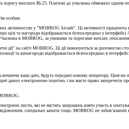
 порогу виплати $6.25. Платежі до учасника обмежені одним пере
ім особам.
ових активностях у "MOBROG Arcade". Ці активності працюють на
про цілі та нагороди відображається безпосередньо у інтерфейсі 
к Учасника в MOBROG, за умовами та порогами виплат, описани
атні дії" на сайті MOBROG. Ці дії виконуються за допомогою сто
опозиції та винагороди відображається безпосередньо в інтерф
лючаючи ваші дані, будуть передані новому оператору. Цим ви
ачі даних електронною поштою, і ви маєте право заперечити про
д MOBROG.
тронні листи, які не містять запрошень взяти участь в опитуван
відомлення, спеціальні запити тощо. MOBROG не зобов’язаний н