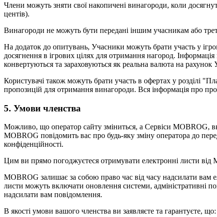
Члени можуть зняти свої накопичені винагороди, коли досягнуть
центів).
Винагороди не можуть бути передані іншим учасникам або трет
На додаток до опитувань, Учасники можуть брати участь у ігр
досягнення в ігрових цілях для отримання нагород. Інформація 
конвертуються та зараховуються як реальна валюта на рахуно
Користувачі також можуть брати участь в офертах у розділі "Пл
пропозицій для отримання винагороди. Вся інформація про пр
5. Умови членства
Можливо, що оператор сайту зміниться, а Сервіси MOBROG, вк
MOBROG повідомить вас про будь-яку зміну оператора до перед
конфіденційності.
Цим ви прямо погоджуєтеся отримувати електронні листи ві
MOBROG залишає за собою право час від часу надсилати вам елек
листи можуть включати оновлення системи, адміністративні по
надсилати вам повідомлення.
В якості умови вашого членства ви заявляєте та гарантуєте, що: