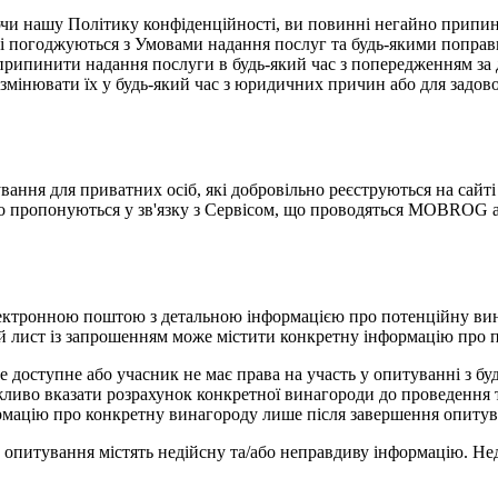
и нашу Політику конфіденційності, ви повинні негайно припини
які погоджуються з Умовами надання послуг та будь-якими попра
ипинити надання послуги в будь-який час з попередженням за д
змінювати їх у будь-який час з юридичних причин або для задово
ня для приватних осіб, які добровільно реєструються на сайті
о пропонуються у зв'язку з Сервісом, що проводяться MOBROG аб
ектронною поштою з детальною інформацією про потенційну вина
ий лист із запрошенням може містити конкретну інформацію про 
 доступне або учасник не має права на участь у опитуванні з бу
жливо вказати розрахунок конкретної винагороди до проведення
рмацію про конкретну винагороду лише після завершення опитува
 опитування містять недійсну та/або неправдиву інформацію. Не