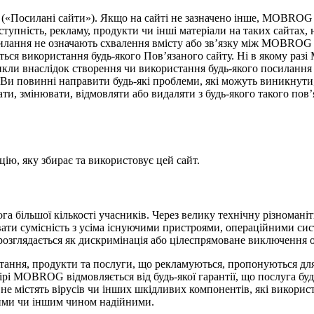
(«Посилані сайти»). Якщо на сайті не зазначено інше, MOBROG 
тупність, рекламу, продукти чи інші матеріали на таких сайтах, н
осилання не означають схвалення вмісту або зв’язку між MOBROG 
ться використання будь-якого Пов’язаного сайту. Ні в якому раз
икли внаслідок створення чи використання будь-якого посилання 
. Ви повинні направити будь-які проблеми, які можуть виникнут
ти, змінювати, відмовляти або видаляти з будь-якого такого пов
, яку збирає та використовує цей сайт.
більшої кількості учасників. Через велику технічну різноманітн
ати сумісність з усіма існуючими пристроями, операційними с
розглядається як дискримінація або цілеспрямоване виключення
стання, продукти та послуги, що рекламуються, пропонуються для
ірі MOBROG відмовляється від будь-якої гарантії, що послуга б
 не містять вірусів чи інших шкідливих компонентів, які викорис
ними чи іншим чином надійними.