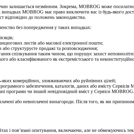
чин залишається незмінним. Зокрема, MOBROG може посилатися
их випадках MOBROG має право виключити вас із будь-якого до
ст відповідно до положень законодавства.
нство без попередження у таких випадках:
ісяців;
ланцюгових листів або масової електронної пошти;
ми або структуруєте продажі та розповсюдження;
агання спілкування таким чином, що порушує захист неповнолітніх
го або класифікованого як екстремістського та неконституційно
дь-яких комерційних, зловживаючих або руйнівних цілей;
 програмного забезпечення, каталогів, даних або вмісту Сервісі
нішні програми чи інший невідповідний вміст у Сервіси MOBROG
чені або невиплачені винагороди. Після того, як ми припинимо
тах і пов’язані опитування, включаючи, але не обмежуючись текст