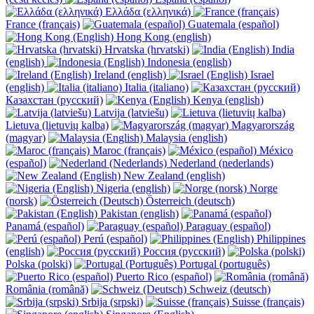
Ελλάδα (ελληνικά)
France (français)
Guatemala (español)
Hong Kong (english)
Hrvatska (hrvatski)
India
(english)
Indonesia (english)
Ireland (english)
Israel
(english)
Italia (italiano)
Казахстан (русский)
Kenya (english)
Latvija (latviešu)
Lietuva (lietuvių kalba)
Magyarország
(magyar)
Malaysia (english)
Maroc (français)
México
(español)
Nederland (nederlands)
New Zealand (english)
Nigeria (english)
Norge
(norsk)
Österreich (deutsch)
Pakistan (english)
Panamá (español)
Paraguay (español)
Perú (español)
Philippines
(english)
Россия (русский)
Polska (polski)
Portugal (português)
Puerto Rico (español)
România (română)
Schweiz (deutsch)
Srbija (srpski)
Suisse (français)