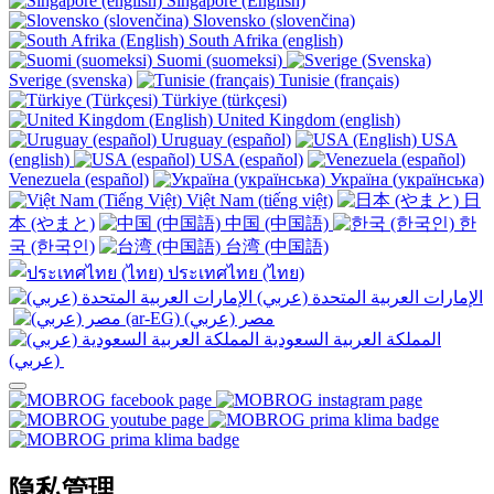
Singapore (English)
Slovensko (slovenčina)
South Afrika (english)
Suomi (suomeksi)
Sverige (svenska)
Tunisie (français)
Türkiye (türkçesi)
United Kingdom (english)
Uruguay (español)
USA
(english)
USA (español)
Venezuela (español)
Україна (українська)
Việt Nam (tiếng việt)
日
本 (やまと)
中国 (中国語)
한
국 (한국인)
台湾 (中国語)
ประเทศไทย (ไทย)
الإمارات العربية المتحدة (عربي)
المملكة العربية السعودية
(عربي)‎ ‎
隐私管理