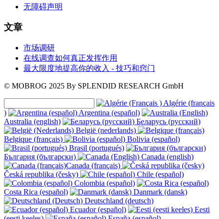
无障碍声明
文章
市场调研
在线调查如何真正发挥作用
最大限度地提高你的收入 - 技巧和窍门
© MOBROG
2025
By SPLENDID RESEARCH GmbH
Algérie (français
)
Argentina (español)
Australia (english)
Беларусь (русский)
België (nederlands)
Belgique (français)
Bolivia (español)
Brasil (portugués)
България (български)
Canada (english)
Canada (français)
Česká republika (česky)
Chile (español)
Colombia (español)
Costa Rica (español)
Danmark (dansk)
Deutschland (deutsch)
Ecuador (español)
Eesti
(eesti keeles)
España (español)