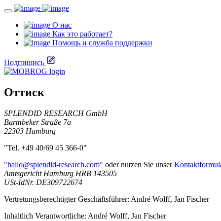
О нас
Как это работает?
Помощь и служба поддержки
Подпишись
Оттиск
SPLENDID RESEARCH GmbH
Barmbeker Straße 7a
22303 Hamburg
"Tel. +49 40/69 45 366-0"
"hallo@splendid-research.com"
oder nutzen Sie unser
Kontaktformul
Amtsgericht Hamburg HRB 143505
USt-IdNr. DE309722674
Vertretungsberechtigter Geschäftsführer: André Wolff, Jan Fischer
Inhaltlich Verantwortliche: André Wolff, Jan Fischer