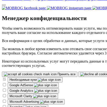
Менеджер конфиденциальности
Чтобы иметь возможность оптимизировать наши услуги, мы пол
получать ваше согласие на использование каждого отдельного 
Вся информация о целях обработки и данных, которые услуги х
Ты можешь в любое время изменить или отозвать свое согласие
настройках браузера. Согласие автоматически удаляется через 
Некоторые из используемых услуг могут передавать данные в
соответствующих услугах.
Принять все
Необходимые куки
Google AdSense
Google Analytics
Microsoft Clarity
Microsoft Advertising