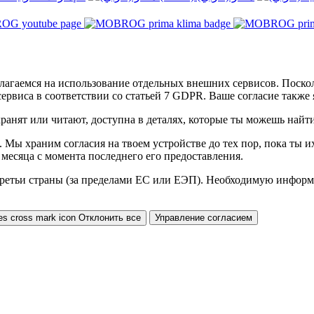
агаемся на использование отдельных внешних сервисов. Поскол
сервиса в соответствии со статьей 7 GDPR. Ваше согласие также
ранят или читают, доступна в деталях, которые ты можешь найт
. Мы храним согласия на твоем устройстве до тех пор, пока ты 
3 месяца с момента последнего его предоставления.
 третьи страны (за пределами ЕС или ЕЭП). Необходимую инфо
Отклонить все
Управление согласием