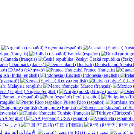
Argentina (español)
Austr
ique (français)
Bolivia (español)
Canada (français)
Česká republika (česk
Danmark (dansk)
Deutschland (deutsc
Ελλάδα (ελληνικά)
France (français)
India (english)
Indonesia (english)
(русский)
Kenya (english)
Latv
Malaysia (english)
Maroc (français)
Nigeria (english)
Norge (norsk)
Paraguay (español)
Perú (español)
rtuguês)
Puerto Rico (español)
Singapore (English)
Slo
(svenska)
Tunisie (français)
T
SA (english)
USA (español)
 (やまと)
中国 (中国語)
한국 (
الإمارات العربية المتحدة (عربي) ‎