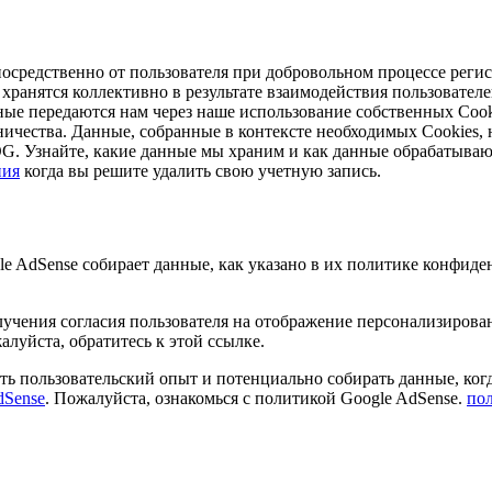
средственно от пользователя при добровольном процессе регис
хранятся коллективно в результате взаимодействия пользовател
е передаются нам через наше использование собственных Cookie
ичества. Данные, собранные в контексте необходимых Cookies, н
. Узнайте, какие данные мы храним и как данные обрабатыва
ния
когда вы решите удалить свою учетную запись.
AdSense собирает данные, как указано в их политике конфиде
чения согласия пользователя на отображение персонализирован
луйста, обратитесь к этой ссылке.
ить пользовательский опыт и потенциально собирать данные, ко
dSense
. Пожалуйста, ознакомься с политикой Google AdSense.
по