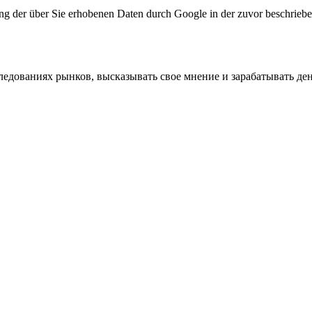
tung der über Sie erhobenen Daten durch Google in der zuvor beschri
ледованиях рынков, высказывать свое мнение и зарабатывать ден