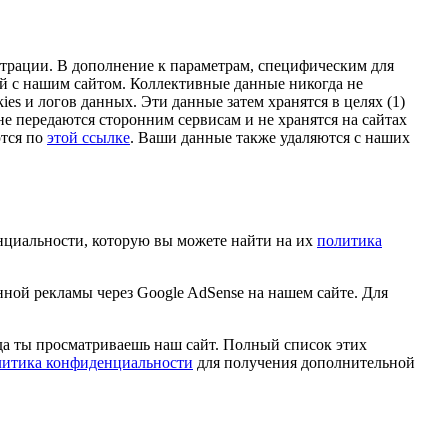
трации. В дополнение к параметрам, специфическим для
ей с нашим сайтом. Коллективные данные никогда не
s и логов данных. Эти данные затем хранятся в целях (1)
е передаются сторонним сервисам и не хранятся на сайтах
ются по
этой ссылке
. Ваши данные также удаляются с наших
нциальности, которую вы можете найти на их
политика
ной рекламы через Google AdSense на нашем сайте. Для
гда ты просматриваешь наш сайт. Полный список этих
литика конфиденциальности
для получения дополнительной