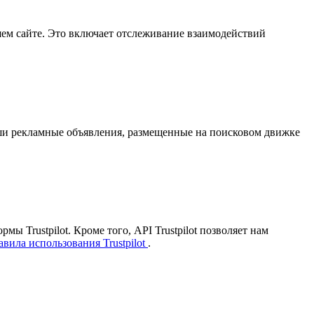
шем сайте. Это включает отслеживание взаимодействий
 наши рекламные объявления, размещенные на поисковом движке
ы Trustpilot. Кроме того, API Trustpilot позволяет нам
вила использования Trustpilot
.