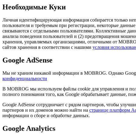
Необходимые Куки
Личная идентифицирующая информация собирается только непо
пользователя и требуемым при регистрации, некоторые данные 
связываются с отдельными пользователями. Коллективные данны
анализа поведения пользователей и (2) предотвращения мошенн
хранения, управляемых организациями, отличными от MOBROG
сайтов хранения в соответствии с нашими
условия использова
Google AdSense
Мы не храним никакой информации в MOBROG. Однако Google 
конфиденциальности
В MOBROG мы используем файлы cookie для управления и полу
полного понимания того, как Google обрабатывает данные, пожа
Google AdSense сотрудничает с рядом партнеров, чтобы улучш
партнеров и их доменов можно найти на
странице платформ A
информации о сборе и обработке данных.
Google Analytics