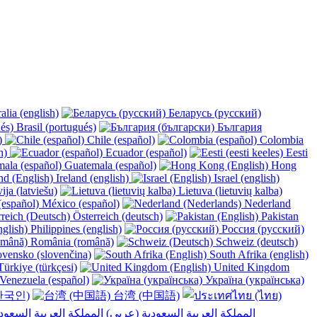
alia (english)
Беларусь (русский)
Brasil (portugués)
България
y)
Chile (español)
Colombia
h)
Ecuador (español)
Eesti
Guatemala (español)
Hong
Ireland (english)
Israel (english)
ija (latviešu)
Lietuva (lietuvių kalba)
México (español)
Nederland
Österreich (deutsch)
Pakistan
Philippines (english)
Россия (русский)
România (română)
Schweiz (deutsch)
vensko (slovenčina)
South Afrika (english)
ürkiye (türkçesi)
United Kingdom
Venezuela (español)
Україна (українська)
한국인)
台湾 (中国語)
المملكة العربية السعودية (عربي)‎ ‎