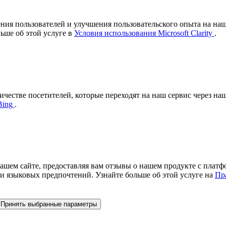
ения пользователей и улучшения пользовательского опыта на на
ьше об этой услуге в
Условия использования Microsoft Clarity
.
количестве посетителей, которые переходят на наш сервис через
Bing
.
шем сайте, предоставляя вам отзывы о нашем продукте с платформ
и языковых предпочтений. Узнайте больше об этой услуге на
Пра
Принять выбранные параметры