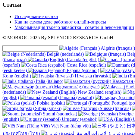
Статьи
Исследование рынка
Как на самом деле работают онлайн-опросы
Максимизация твоего заработка - советы и рекомендации
© MOBROG
2025
By SPLENDID RESEARCH GmbH
Algérie (français )
België (nederlands)
Belg
(български)
Canada (english)
(español)
Costa Rica (español)
(eesti keeles)
España (español)
Kong (english)
Hrvatska (hrvatski)
Italia (italiano)
Казахстан 
Magyarország (magyar)
(nederlands)
New Zealand (english)
(english)
Panamá (español)
Polska (polski)
Portugal (po
Srbija (srpski)
Suisse (français)
Suomi (suomeksi)
Sverige 
(english)
Uruguay (español)
U
Việt Nam (tiếng việt)
日本
ประเทศไทย (ไทย)