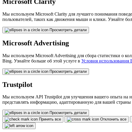
Microsoft Clarity
Мы используем Microsoft Clarity для лучшего понимания повед
пользователей, таких как движения мыши и клики. Узнайте бол
Просмотреть детали
Microsoft Advertising
Мы используем Microsoft Advertising для сбора статистики о 
Bing. Узнайте больше об этой услуге в
Условия использования 
Просмотреть детали
Trustpilot
Мы используем API Trustpilot для улучшения вашего опыта на на
представлять информацию, адаптированную для вашей страны 
Просмотреть детали
Принять все
Отклонить все