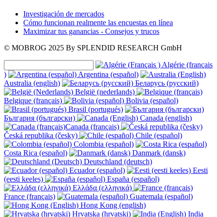
Investigación de mercados
Cómo funcionan realmente las encuestas en línea
Maximizar tus ganancias - Consejos y trucos
© MOBROG
2025
By SPLENDID RESEARCH GmbH
Algérie (français
)
Argentina (español)
Australia (english)
Беларусь (русский)
België (nederlands)
Belgique (français)
Bolivia (español)
Brasil (portugués)
България (български)
Canada (english)
Canada (français)
Česká republika (česky)
Chile (español)
Colombia (español)
Costa Rica (español)
Danmark (dansk)
Deutschland (deutsch)
Ecuador (español)
Eesti
(eesti keeles)
España (español)
Ελλάδα (ελληνικά)
France (français)
Guatemala (español)
Hong Kong (english)
Hrvatska (hrvatski)
India