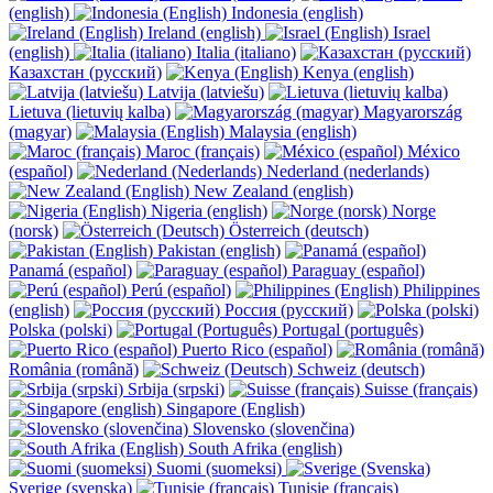
(english)
Indonesia (english)
Ireland (english)
Israel
(english)
Italia (italiano)
Казахстан (русский)
Kenya (english)
Latvija (latviešu)
Lietuva (lietuvių kalba)
Magyarország
(magyar)
Malaysia (english)
Maroc (français)
México
(español)
Nederland (nederlands)
New Zealand (english)
Nigeria (english)
Norge
(norsk)
Österreich (deutsch)
Pakistan (english)
Panamá (español)
Paraguay (español)
Perú (español)
Philippines
(english)
Россия (русский)
Polska (polski)
Portugal (português)
Puerto Rico (español)
România (română)
Schweiz (deutsch)
Srbija (srpski)
Suisse (français)
Singapore (English)
Slovensko (slovenčina)
South Afrika (english)
Suomi (suomeksi)
Sverige (svenska)
Tunisie (français)