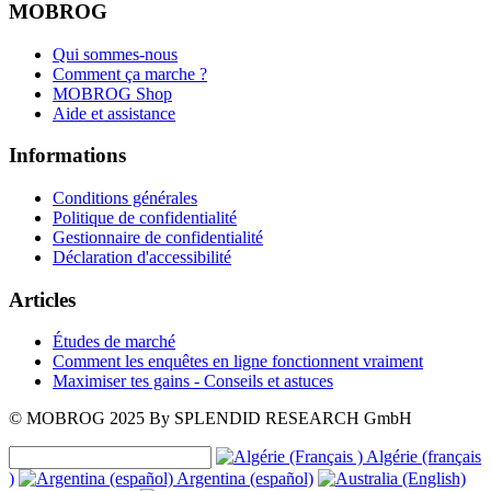
MOBROG
Qui sommes-nous
Comment ça marche ?
MOBROG Shop
Aide et assistance
Informations
Conditions générales
Politique de confidentialité
Gestionnaire de confidentialité
Déclaration d'accessibilité
Articles
Études de marché
Comment les enquêtes en ligne fonctionnent vraiment
Maximiser tes gains - Conseils et astuces
© MOBROG
2025
By SPLENDID RESEARCH GmbH
Algérie (français
)
Argentina (español)