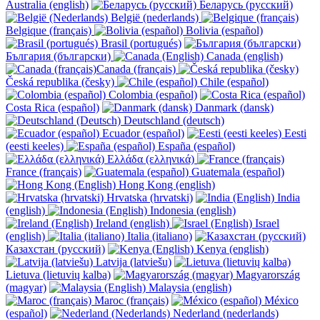
Australia (english)
Беларусь (русский)
België (nederlands)
Belgique (français)
Bolivia (español)
Brasil (portugués)
България (български)
Canada (english)
Canada (français)
Česká republika (česky)
Chile (español)
Colombia (español)
Costa Rica (español)
Danmark (dansk)
Deutschland (deutsch)
Ecuador (español)
Eesti
(eesti keeles)
España (español)
Ελλάδα (ελληνικά)
France (français)
Guatemala (español)
Hong Kong (english)
Hrvatska (hrvatski)
India
(english)
Indonesia (english)
Ireland (english)
Israel
(english)
Italia (italiano)
Казахстан (русский)
Kenya (english)
Latvija (latviešu)
Lietuva (lietuvių kalba)
Magyarország
(magyar)
Malaysia (english)
Maroc (français)
México
(español)
Nederland (nederlands)