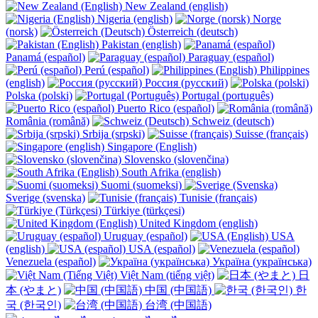
New Zealand (english)
Nigeria (english)
Norge
(norsk)
Österreich (deutsch)
Pakistan (english)
Panamá (español)
Paraguay (español)
Perú (español)
Philippines
(english)
Россия (русский)
Polska (polski)
Portugal (português)
Puerto Rico (español)
România (română)
Schweiz (deutsch)
Srbija (srpski)
Suisse (français)
Singapore (English)
Slovensko (slovenčina)
South Afrika (english)
Suomi (suomeksi)
Sverige (svenska)
Tunisie (français)
Türkiye (türkçesi)
United Kingdom (english)
Uruguay (español)
USA
(english)
USA (español)
Venezuela (español)
Україна (українська)
Việt Nam (tiếng việt)
日
本 (やまと)
中国 (中国語)
한
국 (한국인)
台湾 (中国語)