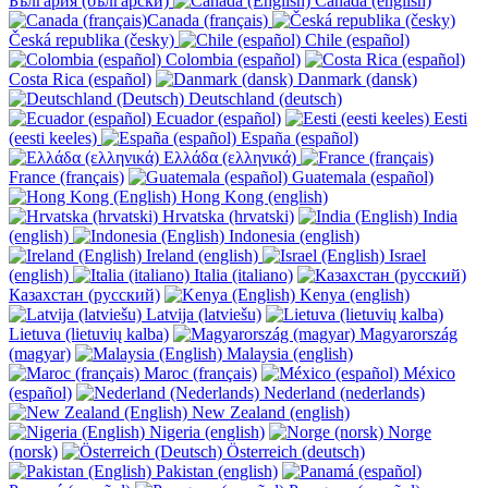
България (български)
Canada (english)
Canada (français)
Česká republika (česky)
Chile (español)
Colombia (español)
Costa Rica (español)
Danmark (dansk)
Deutschland (deutsch)
Ecuador (español)
Eesti
(eesti keeles)
España (español)
Ελλάδα (ελληνικά)
France (français)
Guatemala (español)
Hong Kong (english)
Hrvatska (hrvatski)
India
(english)
Indonesia (english)
Ireland (english)
Israel
(english)
Italia (italiano)
Казахстан (русский)
Kenya (english)
Latvija (latviešu)
Lietuva (lietuvių kalba)
Magyarország
(magyar)
Malaysia (english)
Maroc (français)
México
(español)
Nederland (nederlands)
New Zealand (english)
Nigeria (english)
Norge
(norsk)
Österreich (deutsch)
Pakistan (english)