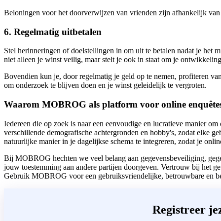
Beloningen voor het doorverwijzen van vrienden zijn afhankelijk van 
6. Regelmatig uitbetalen
Stel herinneringen of doelstellingen in om uit te betalen nadat je het
niet alleen je winst veilig, maar stelt je ook in staat om je ontwikke
Bovendien kun je, door regelmatig je geld op te nemen, profiteren van
om onderzoek te blijven doen en je winst geleidelijk te vergroten.
Waarom MOBROG als platform voor online enquête
Iedereen die op zoek is naar een eenvoudige en lucratieve manier om
verschillende demografische achtergronden en hobby's, zodat elke geb
natuurlijke manier in je dagelijkse schema te integreren, zodat je on
Bij MOBROG hechten we veel belang aan gegevensbeveiliging, gegeve
jouw toestemming aan andere partijen doorgeven. Vertrouw bij het ge
Gebruik MOBROG voor een gebruiksvriendelijke, betrouwbare en bevr
Registreer j