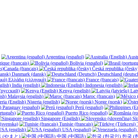
Argentina (español)
Austr
ique (français)
Bolivia (español)
Canada (français)
Česká republika (česk
Danmark (dansk)
Deutschland (deutsc
Ελλάδα (ελληνικά)
France (français)
India (english)
Indonesia (english)
(русский)
Kenya (english)
Latv
Malaysia (english)
Maroc (français)
Nigeria (english)
Norge (norsk)
Paraguay (español)
Perú (español)
rtuguês)
Puerto Rico (español)
Singapore (English)
Slo
(svenska)
Tunisie (français)
T
SA (english)
USA (español)
 (やまと)
中国 (中国語)
한국 (