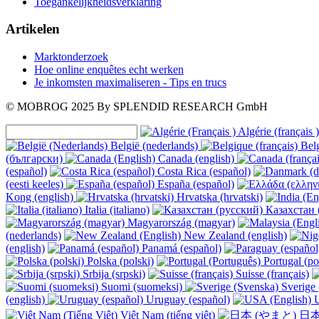
Toegankelijkheidsverklaring
Artikelen
Marktonderzoek
Hoe online enquêtes echt werken
Je inkomsten maximaliseren - Tips en trucs
© MOBROG
2025
By SPLENDID RESEARCH GmbH
Algérie (français )
België (nederlands)
Belg
(български)
Canada (english)
(español)
Costa Rica (español)
(eesti keeles)
España (español)
Kong (english)
Hrvatska (hrvatski)
Italia (italiano)
Казахстан 
Magyarország (magyar)
(nederlands)
New Zealand (english)
(english)
Panamá (español)
Polska (polski)
Portugal (po
Srbija (srpski)
Suisse (français)
Suomi (suomeksi)
Sverige 
(english)
Uruguay (español)
U
Việt Nam (tiếng việt)
日本