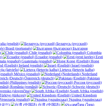
alia (english)
Беларусь (русский)
Brasil (portugués)
България
y)
Chile (español)
Colombia
h)
Ecuador (español)
Eesti
Guatemala (español)
Hong
Ireland (english)
Israel (english)
ija (latviešu)
Lietuva (lietuvių kalba)
México (español)
Nederland
Österreich (deutsch)
Pakistan
Philippines (english)
Россия (русский)
România (română)
Schweiz (deutsch)
vensko (slovenčina)
South Afrika (english)
ürkiye (türkçesi)
United Kingdom
Venezuela (español)
Україна (українська)
한국인)
台湾 (中国語)