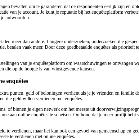
agen bevatten om te garanderen dat de respondenten eerlijk zijn en op
catie van je account. Je kunt je reputatie bij het enquêteplatform verb
 je antwoorden.
talen meer dan andere. Langere onderzoeken, onderzoeken die gespeci
e, betalen vaak meer. Door deze goedbetaalde enquêtes als prioriteit te 
instellingen van je enquêteplatform om waarschuwingen te ontvangen w
sten die op de hoogte is van winstgevende kansen.
ne enquêtes
ra punten, geld of beloningen verdient als je je vrienden en familie do
en die geld willen verdienen met enquêtes.
rums, of binnen je eigen netwerk om het meeste uit doorverwijzingspro
name aan online enquêtes te schetsen. Onthoud dat je meer profijt heb
eld te verdienen, maar het kan ook een gevoel van gemeenschap en ged
ste te verdienen met online enquêtes.