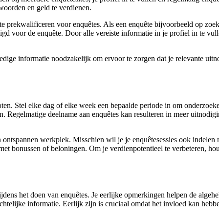
twoorden en geld te verdienen.
 prekwalificeren voor enquêtes. Als een enquête bijvoorbeeld op zoek i
d voor de enquête. Door alle vereiste informatie in je profiel in te v
ledige informatie noodzakelijk om ervoor te zorgen dat je relevante ui
oten. Stel elke dag of elke week een bepaalde periode in om onderzoeken
en. Regelmatige deelname aan enquêtes kan resulteren in meer uitnodigi
n ontspannen werkplek. Misschien wil je je enquêtesessies ook indele
et bonussen of beloningen. Om je verdienpotentieel te verbeteren, hou
 tijdens het doen van enquêtes. Je eerlijke opmerkingen helpen de algeh
chtelijke informatie. Eerlijk zijn is cruciaal omdat het invloed kan h