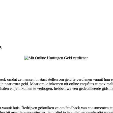
s
jdperk omdat ze mensen in staat stellen om geld te verdienen vanuit hun
jn naar extra geld. Maar om je inkomen uit online enquêtes te maximalise
e halen en je inkomen te verhogen, hebben we een gedetailleerde gids me
nen vanuit huis. Bedrijven gebruiken ze om feedback van consumenten t
n bij meerdere enquêtesites, je profiel in te vullen en regelmatig enqu