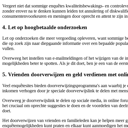
Vergeet niet dat sommige enquêtes kwaliteitsbewakings- en controlevr
zonder erover na te denken kunnen leiden tot annulering of diskwalifi
consumentenvoorkeuren en meningen door oprecht en attent te zijn in
4. Let op hoogbetaalde onderzoeken
Let op onderzoeken die meer vergoeding opleveren, want sommige be
die op zoek zijn naar diepgaande informatie over een bepaalde populati
vullen.
Overweeg het instellen van e-mailmeldingen of het wijzigen van de 
mogelijkheden beter te spotten. Als je dit doet, ben je een van de eer
5. Vrienden doorverwijzen en geld verdienen met onli
Veel enquêtesites bieden doorverwijzingsprogramma's aan waarbij je ext
inkomen verhogen door je speciale doorverwijslink te delen met mens
Overweeg je doorverwijslink te delen op sociale media, in online fo
het cruciaal om oprechte suggesties te doen en de voordelen van deel
doet.
Het doorverwijzen van vrienden en familieleden kan je helpen meer g
enquêtemogelijkheden kunt praten en elkaar kunt aanmoedigen het mee