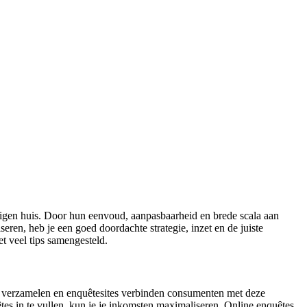
 eigen huis. Door hun eenvoud, aanpasbaarheid en brede scala aan
ren, heb je een goed doordachte strategie, inzet en de juiste
t veel tips samengesteld.
e verzamelen en enquêtesites verbinden consumenten met deze
êtes in te vullen, kun je je inkomsten maximaliseren. Online enquêtes