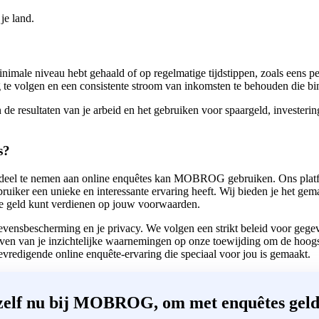
je land.
 minimale niveau hebt gehaald of op regelmatige tijdstippen, zoals eens 
ling te volgen en een consistente stroom van inkomsten te behouden die bi
 de resultaten van je arbeid en het gebruiken voor spaargeld, investerin
s?
 deel te nemen aan online enquêtes kan MOBROG gebruiken. Ons platfor
ruiker een unieke en interessante ervaring heeft. Wij bieden je het g
line geld kunt verdienen op jouw voorwaarden.
nsbescherming en je privacy. We volgen een strikt beleid voor gegeve
ven van je inzichtelijke waarnemingen op onze toewijding om de hoogs
edigende online enquête-ervaring die speciaal voor jou is gemaakt.
ezelf nu bij MOBROG, om met enquêtes geld 