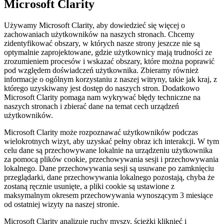
Microsoft Clarity
Używamy Microsoft Clarity, aby dowiedzieć się więcej o
zachowaniach użytkowników na naszych stronach. Chcemy
zidentyfikować obszary, w których nasze strony jeszcze nie są
optymalnie zaprojektowane, gdzie użytkownicy mają trudności ze
zrozumieniem procesów i wskazać obszary, które można poprawić
pod względem doświadczeń użytkownika. Zbieramy również
informacje o ogólnym korzystaniu z naszej witryny, takie jak kraj, z
którego uzyskiwany jest dostęp do naszych stron. Dodatkowo
Microsoft Clarity pomaga nam wykrywać błędy techniczne na
naszych stronach i zbierać dane na temat cech urządzeń
użytkowników.
Microsoft Clarity może rozpoznawać użytkowników podczas
wielokrotnych wizyt, aby uzyskać pełny obraz ich interakcji. W tym
celu dane są przechowywane lokalnie na urządzeniu użytkownika
za pomocą plików cookie, przechowywania sesji i przechowywania
lokalnego. Dane przechowywania sesji są usuwane po zamknięciu
przeglądarki, dane przechowywania lokalnego pozostają, chyba że
zostaną ręcznie usunięte, a pliki cookie są ustawione z
maksymalnym okresem przechowywania wynoszącym 3 miesiące
od ostatniej wizyty na naszej stronie.
Microsoft Clarity analizuje ruchy myszy, ścieżki kliknięć i