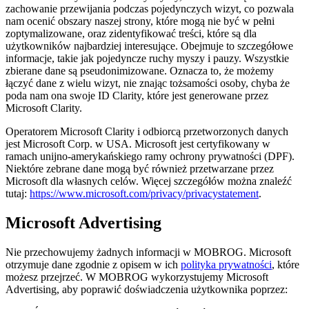
zachowanie przewijania podczas pojedynczych wizyt, co pozwala
nam ocenić obszary naszej strony, które mogą nie być w pełni
zoptymalizowane, oraz zidentyfikować treści, które są dla
użytkowników najbardziej interesujące. Obejmuje to szczegółowe
informacje, takie jak pojedyncze ruchy myszy i pauzy. Wszystkie
zbierane dane są pseudonimizowane. Oznacza to, że możemy
łączyć dane z wielu wizyt, nie znając tożsamości osoby, chyba że
poda nam ona swoje ID Clarity, które jest generowane przez
Microsoft Clarity.
Operatorem Microsoft Clarity i odbiorcą przetworzonych danych
jest Microsoft Corp. w USA. Microsoft jest certyfikowany w
ramach unijno-amerykańskiego ramy ochrony prywatności (DPF).
Niektóre zebrane dane mogą być również przetwarzane przez
Microsoft dla własnych celów. Więcej szczegółów można znaleźć
tutaj:
https://www.microsoft.com/privacy/privacystatement
.
Microsoft Advertising
Nie przechowujemy żadnych informacji w MOBROG. Microsoft
otrzymuje dane zgodnie z opisem w ich
polityka prywatności
, które
możesz przejrzeć. W MOBROG wykorzystujemy Microsoft
Advertising, aby poprawić doświadczenia użytkownika poprzez: