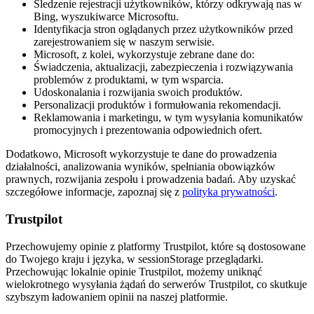
Śledzenie rejestracji użytkowników, którzy odkrywają nas w
Bing, wyszukiwarce Microsoftu.
Identyfikacja stron oglądanych przez użytkowników przed
zarejestrowaniem się w naszym serwisie.
Microsoft, z kolei, wykorzystuje zebrane dane do:
Świadczenia, aktualizacji, zabezpieczenia i rozwiązywania
problemów z produktami, w tym wsparcia.
Udoskonalania i rozwijania swoich produktów.
Personalizacji produktów i formułowania rekomendacji.
Reklamowania i marketingu, w tym wysyłania komunikatów
promocyjnych i prezentowania odpowiednich ofert.
Dodatkowo, Microsoft wykorzystuje te dane do prowadzenia
działalności, analizowania wyników, spełniania obowiązków
prawnych, rozwijania zespołu i prowadzenia badań. Aby uzyskać
szczegółowe informacje, zapoznaj się z
polityka prywatności
.
Trustpilot
Przechowujemy opinie z platformy Trustpilot, które są dostosowane
do Twojego kraju i języka, w sessionStorage przeglądarki.
Przechowując lokalnie opinie Trustpilot, możemy uniknąć
wielokrotnego wysyłania żądań do serwerów Trustpilot, co skutkuje
szybszym ładowaniem opinii na naszej platformie.