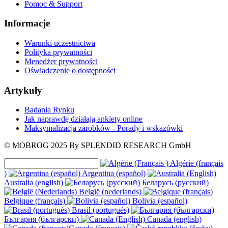
Pomoc & Support
Informacje
Warunki uczestnictwa
Polityka prywatności
Menedżer prywatności
Oświadczenie o dostępności
Artykuły
Badania Rynku
Jak naprawdę działają ankiety online
Maksymalizacja zarobków - Porady i wskazówki
© MOBROG
2025
By SPLENDID RESEARCH GmbH
Algérie (français
)
Argentina (español)
Australia (english)
Беларусь (русский)
België (nederlands)
Belgique (français)
Bolivia (español)
Brasil (portugués)
България (български)
Canada (english)