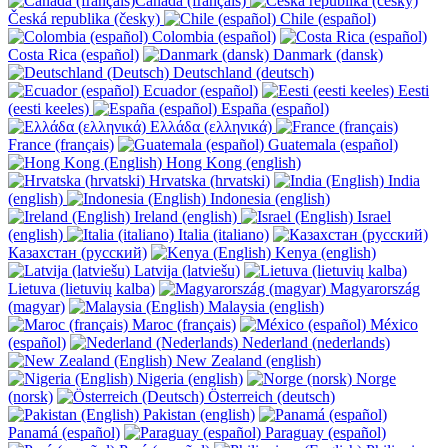
Canada (français)
Česká republika (česky)
Chile (español)
Colombia (español)
Costa Rica (español)
Danmark (dansk)
Deutschland (deutsch)
Ecuador (español)
Eesti
(eesti keeles)
España (español)
Ελλάδα (ελληνικά)
France (français)
Guatemala (español)
Hong Kong (english)
Hrvatska (hrvatski)
India
(english)
Indonesia (english)
Ireland (english)
Israel
(english)
Italia (italiano)
Казахстан (русский)
Kenya (english)
Latvija (latviešu)
Lietuva (lietuvių kalba)
Magyarország
(magyar)
Malaysia (english)
Maroc (français)
México
(español)
Nederland (nederlands)
New Zealand (english)
Nigeria (english)
Norge
(norsk)
Österreich (deutsch)
Pakistan (english)
Panamá (español)
Paraguay (español)