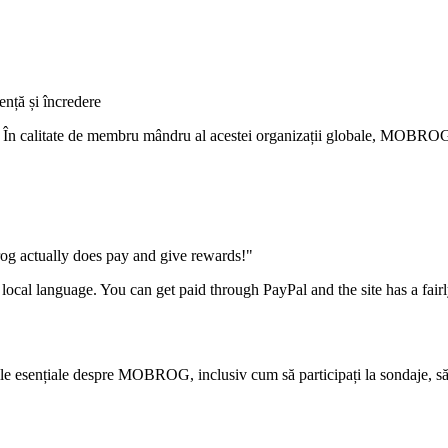
nță și încredere
 În calitate de membru mândru al acestei organizații globale, MOBROG î
rog actually does pay and give rewards!"
e local language. You can get paid through PayPal and the site has a fair
țiile esențiale despre MOBROG, inclusiv cum să participați la sondaje, s