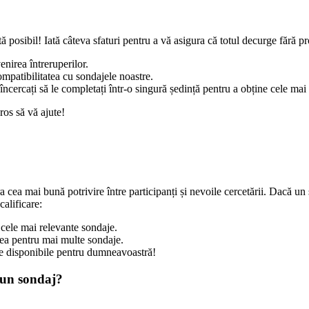
ă posibil! Iată câteva sfaturi pentru a vă asigura că totul decurge fără p
enirea întreruperilor.
mpatibilitatea cu sondajele noastre.
ncercați să le completați într-o singură ședință pentru a obține cele mai
ros să vă ajute!
cea mai bună potrivire între participanți și nevoile cercetării. Dacă un s
alificare:
u cele mai relevante sondaje.
atea pentru mai multe sondaje.
je disponibile pentru dumneavoastră!
r-un sondaj?