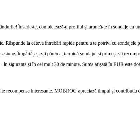
rile! Înscrie-te, completează-ți profilul și aruncă-te în sondaje cu un si
c. Răspunde la câteva întrebări rapide pentru a te potrivi cu sondajele pe
ă sesiune. Împărtășește-ți părerea, termină sondajul și primește-ți recomp
 în siguranță și în cel mult 30 de minute. Suma afișată în EUR este doar
alte recompense interesante. MOBROG apreciază timpul și contribuția d