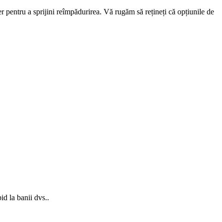
 pentru a sprijini reîmpădurirea. Vă rugăm să rețineți că opțiunile de
d la banii dvs..