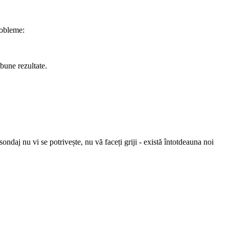
robleme:
 bune rezultate.
ondaj nu vi se potrivește, nu vă faceți griji - există întotdeauna noi