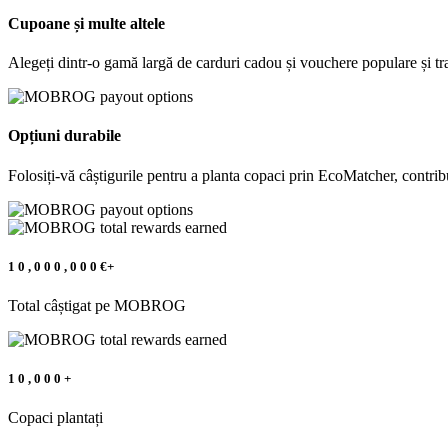
Cupoane și multe altele
Alegeți dintr-o gamă largă de carduri cadou și vouchere populare și tr
Opțiuni durabile
Folosiți-vă câștigurile pentru a planta copaci prin EcoMatcher, contrib
1
0
,
0
0
0
,
0
0
0
€+
Total câștigat pe MOBROG
1
0
,
0
0
0
+
Copaci plantați