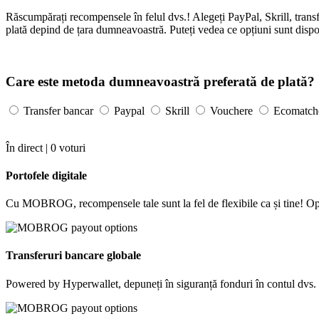
Răscumpărați recompensele în felul dvs.! Alegeți PayPal, Skrill, trans
plată depind de țara dumneavoastră. Puteți vedea ce opțiuni sunt dispon
Care este metoda dumneavoastră preferată de plată?
Transfer bancar
Paypal
Skrill
Vouchere
Ecomatch
În direct |
0
voturi
Portofele digitale
Cu MOBROG, recompensele tale sunt la fel de flexibile ca și tine! Opta
Transferuri bancare globale
Powered by Hyperwallet, depuneți în siguranță fonduri în contul dvs. b