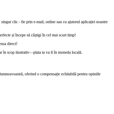
ngur clic - fie prin e-mail, online sau cu ajutorul aplicației noastre
rfecte și începe să câștigi în cel mai scurt timp!
ensa direct!
 în scop ilustrativ—plata ta va fi în moneda locală.
umneavoastră, oferind o compensație echitabilă pentru opiniile