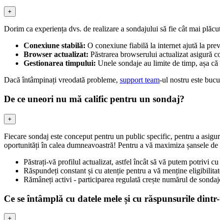
+
Dorim ca experiența dvs. de realizare a sondajului să fie cât mai plăcut
Conexiune stabilă:
O conexiune fiabilă la internet ajută la prev
Browser actualizat:
Păstrarea browserului actualizat asigură co
Gestionarea timpului:
Unele sondaje au limite de timp, așa că î
Dacă întâmpinați vreodată probleme,
support team
-ul nostru este bucu
De ce uneori nu mă calific pentru un sondaj?
+
Fiecare sondaj este conceput pentru un public specific, pentru a asigura 
oportunități în calea dumneavoastră! Pentru a vă maximiza șansele de c
Păstrați-vă profilul actualizat, astfel încât să vă putem potrivi c
Răspundeți constant și cu atenție pentru a vă menține eligibilit
Rămâneți activi - participarea regulată crește numărul de sonda
Ce se întâmplă cu datele mele și cu răspunsurile dint
+