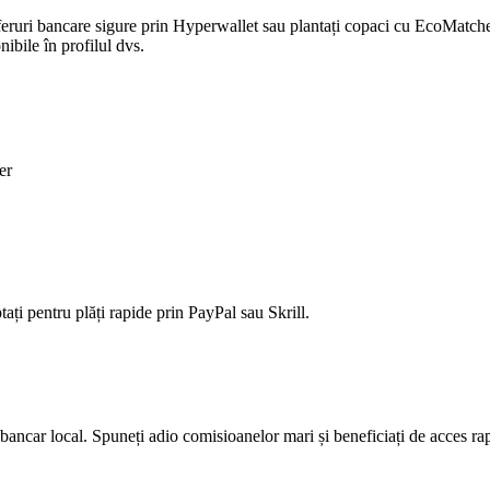
feruri bancare sigure prin Hyperwallet sau plantați copaci cu EcoMatcher
ibile în profilul dvs.
er
ți pentru plăți rapide prin PayPal sau Skrill.
ancar local. Spuneți adio comisioanelor mari și beneficiați de acces rapi