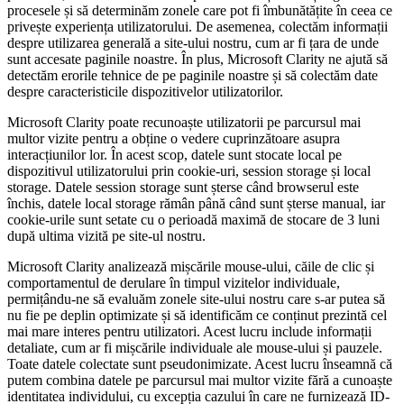
procesele și să determinăm zonele care pot fi îmbunătățite în ceea ce
privește experiența utilizatorului. De asemenea, colectăm informații
despre utilizarea generală a site-ului nostru, cum ar fi țara de unde
sunt accesate paginile noastre. În plus, Microsoft Clarity ne ajută să
detectăm erorile tehnice de pe paginile noastre și să colectăm date
despre caracteristicile dispozitivelor utilizatorilor.
Microsoft Clarity poate recunoaște utilizatorii pe parcursul mai
multor vizite pentru a obține o vedere cuprinzătoare asupra
interacțiunilor lor. În acest scop, datele sunt stocate local pe
dispozitivul utilizatorului prin cookie-uri, session storage și local
storage. Datele session storage sunt șterse când browserul este
închis, datele local storage rămân până când sunt șterse manual, iar
cookie-urile sunt setate cu o perioadă maximă de stocare de 3 luni
după ultima vizită pe site-ul nostru.
Microsoft Clarity analizează mișcările mouse-ului, căile de clic și
comportamentul de derulare în timpul vizitelor individuale,
permițându-ne să evaluăm zonele site-ului nostru care s-ar putea să
nu fie pe deplin optimizate și să identificăm ce conținut prezintă cel
mai mare interes pentru utilizatori. Acest lucru include informații
detaliate, cum ar fi mișcările individuale ale mouse-ului și pauzele.
Toate datele colectate sunt pseudonimizate. Acest lucru înseamnă că
putem combina datele pe parcursul mai multor vizite fără a cunoaște
identitatea individului, cu excepția cazului în care ne furnizează ID-