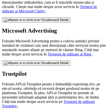
interacțiunilor utilizatorilor, cum ar fi mișcările mouse-ului și
clicurile. Citește mai multe despre acest serviciu în
Termeni de
utilizare ai Microsoft Clarity
.
Vizualizează Detalii
Microsoft Advertising
Folosim Microsoft Advertising pentru a colecta statistici privind
numărul de vizitatori care sunt direcționați către serviciul nostru prin
anunțurile noastre afișate pe motorul de căutare Bing. Citiți mai
multe despre acest serviciu în
Termenii de utilizare ai Bing
.
Vizualizează Detalii
Trustpilot
Folosim API-ul Trustpilot pentru a îmbunătăți experiența dvs. pe
site-ul nostru, oferindu-vă recenzii despre produsul nostru de pe
platforma Trustpilot. În plus, API-ul Trustpilot ne permite să
prezentăm informații adaptate țării și preferințelor dvs. de limbă.
Citiți mai multe despre acest serviciu pe
Termenii de utilizare
Trustpilot
.