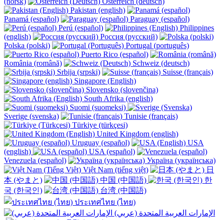
(norsk)
Österreich (deutsch)
Pakistan (english)
Panamá (español)
Paraguay (español)
Perú (español)
Philippines
(english)
Россия (русский)
Polska (polski)
Portugal (português)
Puerto Rico (español)
România (română)
Schweiz (deutsch)
Srbija (srpski)
Suisse (français)
Singapore (English)
Slovensko (slovenčina)
South Afrika (english)
Suomi (suomeksi)
Sverige (svenska)
Tunisie (français)
Türkiye (türkçesi)
United Kingdom (english)
Uruguay (español)
USA
(english)
USA (español)
Venezuela (español)
Україна (українська)
Việt Nam (tiếng việt)
日
本 (やまと)
中国 (中国語)
한
국 (한국인)
台湾 (中国語)
ประเทศไทย (ไทย)
الإمارات العربية المتحدة (عربي)