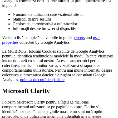
Analytics colectează următoarele informații prin implementarea sa
implicită:
Numărul de utilizatori care vizitează site-ul
Statistici despre sesiuni
Geolocația aproximativă a utilizatorilor
Informații despre browser și dispozitiv
Vedeți o listă completă cu valorile implicite
events
and
user
properties
collected by Google Analytics.
La MOBROG, folosim Cookies stabilite de Google Analytics
pentru a identifica tendințele și modelele în modul în care vizitatorii
interacționează cu site-ul nostru. Aceste caracteristici permit
colectarea, analiza, monitorizarea, vizualizarea și raportarea
comportamentului utilizatorilor. Pentru mai multe informații despre
colectarea și procesarea datelor, vă rugăm să consultați Google
Analytics.
politica de confidențialitate
.
Microsoft Clarity
Folosim Microsoft Clarity pentru a înțelege mai bine
comportamentul utilizatorilor pe paginile noastre. Dorim să
identificăm zonele în care paginile noastre nu sunt încă optim
proiectate, unde utilizatorii întâmpină dificultăți în a înțelege