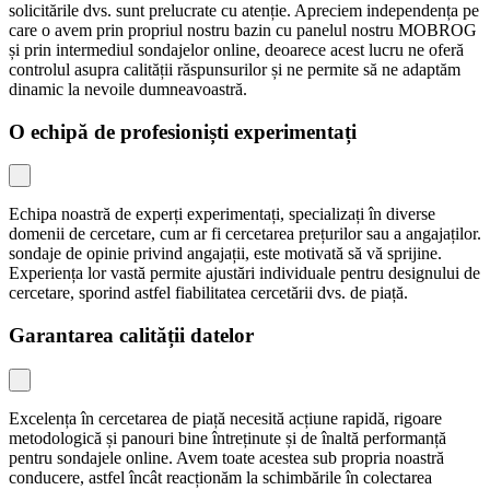
solicitările dvs. sunt prelucrate cu atenție. Apreciem independența pe
care o avem prin propriul nostru bazin cu panelul nostru MOBROG
și prin intermediul sondajelor online, deoarece acest lucru ne oferă
controlul asupra calității răspunsurilor și ne permite să ne adaptăm
dinamic la nevoile dumneavoastră.
O echipă de profesioniști experimentați
Echipa noastră de experți experimentați, specializați în diverse
domenii de cercetare, cum ar fi cercetarea prețurilor sau a angajaților.
sondaje de opinie privind angajații, este motivată să vă sprijine.
Experiența lor vastă permite ajustări individuale pentru designului de
cercetare, sporind astfel fiabilitatea cercetării dvs. de piață.
Garantarea calității datelor
Excelența în cercetarea de piață necesită acțiune rapidă, rigoare
metodologică și panouri bine întreținute și de înaltă performanță
pentru sondajele online. Avem toate acestea sub propria noastră
conducere, astfel încât reacționăm la schimbările în colectarea