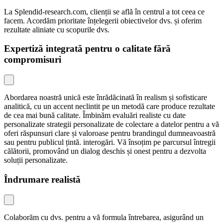
La Splendid-research.com, clienții se află în centrul a tot ceea ce
facem. Acordăm prioritate înțelegerii obiectivelor dvs. și oferim
rezultate aliniate cu scopurile dvs.
Expertiză integrată pentru o calitate fără
compromisuri
Abordarea noastră unică este înrădăcinată în realism și sofisticare
analitică, cu un accent neclintit pe un metodă care produce rezultate
de cea mai bună calitate. Îmbinăm evaluări realiste cu date
personalizate strategii personalizate de colectare a datelor pentru a vă
oferi răspunsuri clare și valoroase pentru brandingul dumneavoastră
sau pentru publicul țintă. interogări. Vă însoțim pe parcursul întregii
călătorii, promovând un dialog deschis și onest pentru a dezvolta
soluții personalizate.
Îndrumare realistă
Colaborăm cu dvs. pentru a vă formula întrebarea, asigurând un