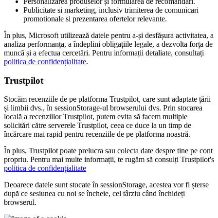
Personalizarea produselor și formularea de recomandari.
Publicitate si marketing, inclusiv trimiterea de comunicari
promotionale si prezentarea ofertelor relevante.
În plus, Microsoft utilizează datele pentru a-și desfășura activitatea, a
analiza performanța, a îndeplini obligațiile legale, a dezvolta forța de
muncă și a efectua cercetări. Pentru informații detaliate, consultați
politica de confidențialitate
.
Trustpilot
Stocăm recenziile de pe platforma Trustpilot, care sunt adaptate țării
și limbii dvs., în sessionStorage-ul browserului dvs. Prin stocarea
locală a recenziilor Trustpilot, putem evita să facem multiple
solicitări către serverele Trustpilot, ceea ce duce la un timp de
încărcare mai rapid pentru recenziile de pe platforma noastră.
În plus, Trustpilot poate prelucra sau colecta date despre tine pe cont
propriu. Pentru mai multe informații, te rugăm să consulți Trustpilot's
politica de confidențialitate
Deoarece datele sunt stocate în sessionStorage, acestea vor fi șterse
după ce sesiunea cu noi se încheie, cel târziu când închideți
browserul.