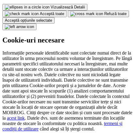
Vizualizează Detalii
Acceptă toate
Refuză toate
Acceptă opțiunile selectate
Cookie-uri necesare
Informațiile personale identificabile sunt colectate numai direct de la
utilizator în urma procesului nostru voluntar de înregistrare. Pe lângă
parametrii specifici utilizatorului necesari la înregistrare, mai multe
detalii sunt stocate colectiv ca urmare a interacțiunilor utilizatorilor
cu site-ul nostru web. Datele colective nu sunt niciodată legate
înapoi de utilizatorii individuali. Datele colective ne sunt transmise
prin utilizarea Cookie-urilor proprii și a jurnalelor de date. Aceste
date sunt apoi stocate în scopurile (1) analizei comportamentului
utilizatorilor și (2) prevenirii fraudelor. Datele colectate în contextul
Cookie-urilor necesare nu sunt transmise serviciilor terțe și nici
stocate în locații de stocare operate de organizații altele decât
MOBROG. Citiți despre ce date stocăm și cum sunt procesate datele
la
acest link
. Datele dvs. sunt de asemenea terminate din locațiile
noastre de stocare în conformitate cu politica noastră.
termeni și
condiții de utilizare
când alegi să îți ștergi contul.