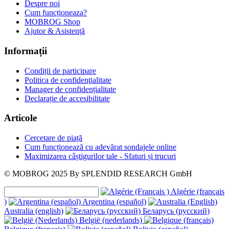
Despre noi
Cum funcționeaza?
MOBROG Shop
Ajutor & Asistență
Informații
Condiții de participare
Politica de confidenţialitate
Manager de confidențialitate
Declarație de accesibilitate
Articole
Cercetare de piață
Cum funcționează cu adevărat sondajele online
Maximizarea câștigurilor tale - Sfaturi și trucuri
© MOBROG
2025
By SPLENDID RESEARCH GmbH
Algérie (français
)
Argentina (español)
Australia (english)
Беларусь (русский)
België (nederlands)