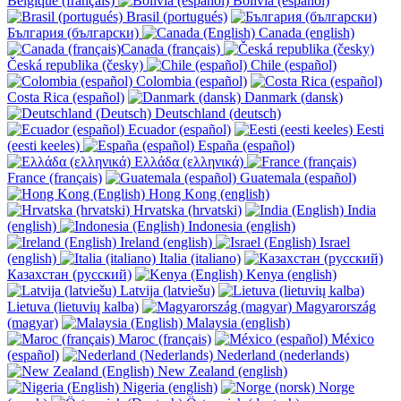
Belgique (français)
Bolivia (español)
Brasil (portugués)
България (български)
Canada (english)
Canada (français)
Česká republika (česky)
Chile (español)
Colombia (español)
Costa Rica (español)
Danmark (dansk)
Deutschland (deutsch)
Ecuador (español)
Eesti
(eesti keeles)
España (español)
Ελλάδα (ελληνικά)
France (français)
Guatemala (español)
Hong Kong (english)
Hrvatska (hrvatski)
India
(english)
Indonesia (english)
Ireland (english)
Israel
(english)
Italia (italiano)
Казахстан (русский)
Kenya (english)
Latvija (latviešu)
Lietuva (lietuvių kalba)
Magyarország
(magyar)
Malaysia (english)
Maroc (français)
México
(español)
Nederland (nederlands)
New Zealand (english)
Nigeria (english)
Norge