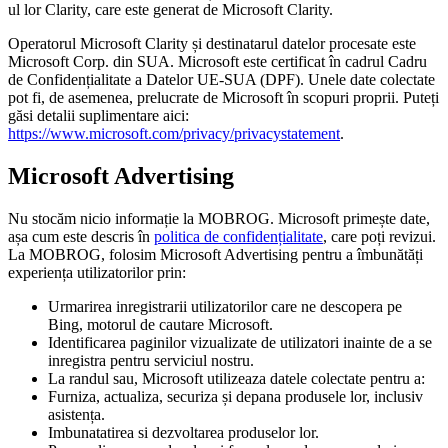
ul lor Clarity, care este generat de Microsoft Clarity.
Operatorul Microsoft Clarity și destinatarul datelor procesate este
Microsoft Corp. din SUA. Microsoft este certificat în cadrul Cadru
de Confidențialitate a Datelor UE-SUA (DPF). Unele date colectate
pot fi, de asemenea, prelucrate de Microsoft în scopuri proprii. Puteți
găsi detalii suplimentare aici:
https://www.microsoft.com/privacy/privacystatement
.
Microsoft Advertising
Nu stocăm nicio informație la MOBROG. Microsoft primește date,
așa cum este descris în
politica de confidențialitate
, care poți revizui.
La MOBROG, folosim Microsoft Advertising pentru a îmbunătăți
experiența utilizatorilor prin:
Urmarirea inregistrarii utilizatorilor care ne descopera pe
Bing, motorul de cautare Microsoft.
Identificarea paginilor vizualizate de utilizatori inainte de a se
inregistra pentru serviciul nostru.
La randul sau, Microsoft utilizeaza datele colectate pentru a:
Furniza, actualiza, securiza și depana produsele lor, inclusiv
asistența.
Imbunatatirea si dezvoltarea produselor lor.