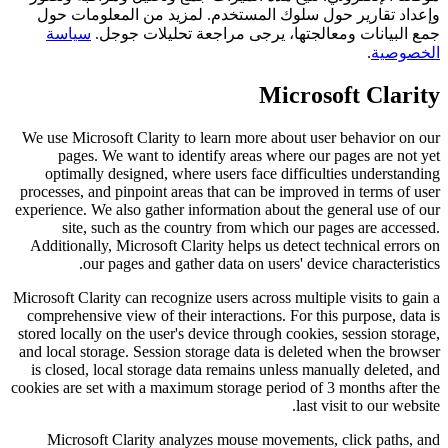
وإعداد تقارير حول سلوك المستخدم. لمزيد من المعلومات حول
جمع البيانات ومعالجتها، يرجى مراجعة تحليلات جوجل.
سياسة
الخصوصية
.
Microsoft Clarity
We use Microsoft Clarity to learn more about user behavior on our
pages. We want to identify areas where our pages are not yet
optimally designed, where users face difficulties understanding
processes, and pinpoint areas that can be improved in terms of user
experience. We also gather information about the general use of our
site, such as the country from which our pages are accessed.
Additionally, Microsoft Clarity helps us detect technical errors on
our pages and gather data on users' device characteristics.
Microsoft Clarity can recognize users across multiple visits to gain a
comprehensive view of their interactions. For this purpose, data is
stored locally on the user's device through cookies, session storage,
and local storage. Session storage data is deleted when the browser
is closed, local storage data remains unless manually deleted, and
cookies are set with a maximum storage period of 3 months after the
last visit to our website.
Microsoft Clarity analyzes mouse movements, click paths, and