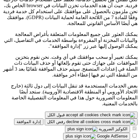
فردية. حيث أن هذه الخدمات تخزن البيانات في browser الخاص بك،
نحن ملزمون بالحصول على موافقتك على استخدام كل خدمة فردية
وفقًا للمادة 7 من اللائحة العامة لحماية البيانات (GDPR). موافقتك
هي أيضًا الأساس القانوني للمعالجة.
يمكنك العثور على جميع المعلومات المتعلقة بأغراض المعالجة
والبيانات المخزنة أو المقروءة بواسطة الخدمات في التفاصيل، التي
يمكنك الوصول إليها عبر زر "إدارة الموافقة".
يمكنك تغيير أو سحب موافقتك في أي وقت. نحن نقوم بتخزين
الموافقات على جهازك حتى تقوم بإلغائها أو حذف البيانات ذات
الصلة في إعدادات المتصفح. سيتم حذف الموافقة تلقائيًا بعد 3 أشهر
من النقطة التي تم فيها إعطاء آخر موافقة.
بعض الخدمات المستخدمة قد تنقل البيانات إلى دول ثالثة (خارج
الاتحاد الأوروبي أو المنطقة الاقتصادية الأوروبية). ستجد أيضًا
المعلومات الضرورية حول هذا في المعلومات التفصيلية الخاصة
بالخدمات المعنية.
قبول الكل
رفض الكل
إدارة الموافقة
الكوكيز الضرورية
Google AdSense