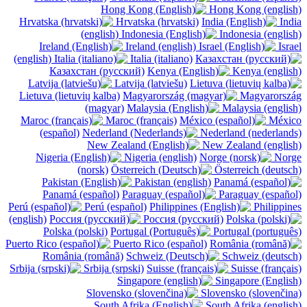
Hong Kong (english)
Hrvatska (hrvatski)
India
(english)
Indonesia (english)
Ireland (english)
Israel
(english)
Italia (italiano)
Казахстан (русский)
Kenya (english)
Latvija (latviešu)
Lietuva (lietuvių kalba)
Magyarország
(magyar)
Malaysia (english)
Maroc (français)
México
(español)
Nederland (nederlands)
New Zealand (english)
Nigeria (english)
Norge
(norsk)
Österreich (deutsch)
Pakistan (english)
Panamá (español)
Paraguay (español)
Perú (español)
Philippines
(english)
Россия (русский)
Polska (polski)
Portugal (português)
Puerto Rico (español)
România (română)
Schweiz (deutsch)
Srbija (srpski)
Suisse (français)
Singapore (English)
Slovensko (slovenčina)
South Afrika (english)