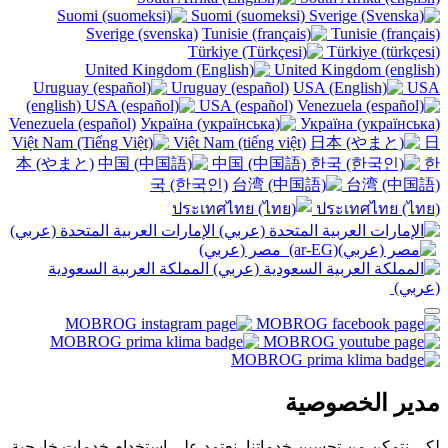
Suomi (suomeksi)
Sverige (svenska)
Tunisie (français)
Türkiye (türkçesi)
United Kingdom (english)
Uruguay (español)
USA
(english)
USA (español)
Venezuela (español)
Україна (українська)
Việt Nam (tiếng việt)
日
本 (やまと)
中国 (中国語)
한
국 (한국인)
台湾 (中国語)
ประเทศไทย (ไทย)
الإمارات العربية المتحدة (عربي)
مصر (عربي)‎
المملكة العربية السعودية
(عربي)‎ ‎
مدير الخصوصية
لكي نتمكن من تحسين خدماتنا، نعتمد على استخدام خدمات خارجية