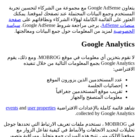
يتعاون Google AdSense مع مجموعة من الشركاء لتحسين تجربة
المستخدم وجمع البيانات المحتملة عند تصفحك لموقعنا. يمكنك
العثور على القائمة الكاملة لهؤلاء الشركاء ونطاقاتهم على
صفحة
منصات AdSense
. يرجى مراجعة شروط Google AdSense.
سياسة
الخصوصية
لمزيد من المعلومات حول جمع البيانات ومعالجتها.
Google Analytics
لا نقوم بتخزين أي معلومات في موقع MOBROG. ومع ذلك، يقوم
Google Analytics بجمع المعلومات التالية من خلال تنفيذه
الافتراضي:
عدد المستخدمين الذين يزورون الموقع
إحصائيات الجلسة
تقريب موقع المستخدمين جغرافياً
معلومات المتصفح والجهاز
شاهد قائمة كاملة بالإعدادات الافتراضية
user properties
and
events
collected by Google Analytics.
في MOBROG ، نستخدم ملفات تعريف الارتباط التي تحددها جوجل
تحليلات لتحديد الاتجاهات والأنماط في كيفية تفاعل الزوار مع
موقعنا الإلكتروني. تتيح هذه الميزات جمع وتحليل ومراقبة وتصور