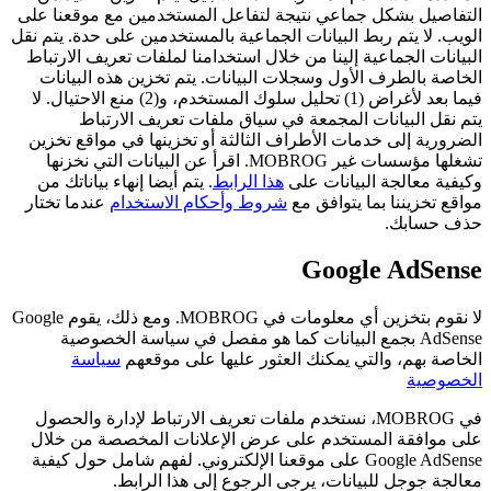
التفاصيل بشكل جماعي نتيجة لتفاعل المستخدمين مع موقعنا على
الويب. لا يتم ربط البيانات الجماعية بالمستخدمين على حدة. يتم نقل
البيانات الجماعية إلينا من خلال استخدامنا لملفات تعريف الارتباط
الخاصة بالطرف الأول وسجلات البيانات. يتم تخزين هذه البيانات
فيما بعد لأغراض (1) تحليل سلوك المستخدم، و(2) منع الاحتيال. لا
يتم نقل البيانات المجمعة في سياق ملفات تعريف الارتباط
الضرورية إلى خدمات الأطراف الثالثة أو تخزينها في مواقع تخزين
تشغلها مؤسسات غير MOBROG. اقرأ عن البيانات التي نخزنها
وكيفية معالجة البيانات على
هذا الرابط
. يتم أيضا إنهاء بياناتك من
مواقع تخزيننا بما يتوافق مع
شروط وأحكام الاستخدام
عندما تختار
حذف حسابك.
Google AdSense
لا نقوم بتخزين أي معلومات في MOBROG. ومع ذلك، يقوم Google
AdSense بجمع البيانات كما هو مفصل في سياسة الخصوصية
الخاصة بهم، والتي يمكنك العثور عليها على موقعهم
سياسة
الخصوصية
في MOBROG، نستخدم ملفات تعريف الارتباط لإدارة والحصول
على موافقة المستخدم على عرض الإعلانات المخصصة من خلال
Google AdSense على موقعنا الإلكتروني. لفهم شامل حول كيفية
معالجة جوجل للبيانات، يرجى الرجوع إلى هذا الرابط.