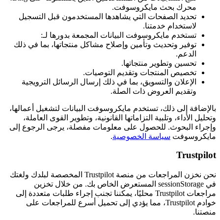
محرك بحث مايكروسوفت.
تحديد الصفحات التي يشاهدها المستخدمون قبل التسجيل
لاستخدام خدمتنا.
تستخدم مايكروسوفت البيانات المجمعة بدورها لـ:
توفير وتحديث وتأمين وإصلاح مشاكل منتجاتها، بما في ذلك
الدعم.
تحسين وتطوير منتجاتها.
تخصيص المنتجات وتقديم التوصيات.
الإعلان والتسويق، بما في ذلك إرسال الرسائل الترويجية
وتقديم العروض ذات الصلة.
بالإضافة إلى ذلك، تستخدم مايكروسوفت البيانات لتشغيل أعمالها،
وتحليل الأداء، وتلبية التزاماتها القانونية، وتطوير القوى العاملة،
وإجراء البحوث. للحصول على معلومات مفصلة، يرجى الرجوع إلى
مايكروسوفت
سياسة الخصوصية
.
Trustpilot
نحن نخزن المراجعات من منصة Trustpilot المخصصة لبلدك ولغتك
في sessionStorage المستعرض الخاص بك. من خلال تخزين
مراجعات Trustpilot محليًا، يمكننا تجنب إجراء طلبات متعددة إلى
خوادم Trustpilot، مما يؤدي إلى تحميل أسرع للمراجعات على
منصتنا.