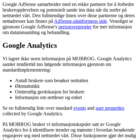
Google AdSense samarbeider med en rekke partnere for å forbedre
brukeropplevelsen og potensielt samle inn data når du surfer på
nettstedet vårt. Den fullstendige listen over disse partnerne og deres
nettadresser kan finnes på
AdSense-plattformens side
. Vennligst se
gjennom Google AdSense's
personvernregler
for mer informasjon
om datainnsamling og behandling.
Google Analytics
Vi lagrer ikke noen informasjon på MOBROG. Google Analytics
samler imidlertid inn følgende informasjon gjennom sin
standardimplementering:
Antall brukere som besøker nettsiden
Øktstatistikk
Omtrentlig geolokasjon for brukere
Informasjon om nettleser og enhet
Se en fullstendig liste over standard
events
and
user properties
collected by Google Analytics.
På MOBROG bruker vi informasjonskapsler satt av Google
Analytics for å identifisere trender og mønstre i hvordan besøkende
engasjerer seg med nettstedet vårt. Disse funksjonene gjør det mulig