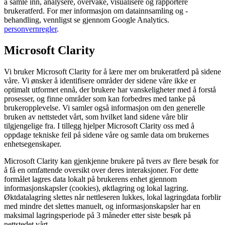
å samle inn, analysere, overvåke, visualisere og rapportere
brukeratferd. For mer informasjon om datainnsamling og -
behandling, vennligst se gjennom Google Analytics.
personvernregler
.
Microsoft Clarity
Vi bruker Microsoft Clarity for å lære mer om brukeratferd på sidene
våre. Vi ønsker å identifisere områder der sidene våre ikke er
optimalt utformet ennå, der brukere har vanskeligheter med å forstå
prosesser, og finne områder som kan forbedres med tanke på
brukeropplevelse. Vi samler også informasjon om den generelle
bruken av nettstedet vårt, som hvilket land sidene våre blir
tilgjengelige fra. I tillegg hjelper Microsoft Clarity oss med å
oppdage tekniske feil på sidene våre og samle data om brukernes
enhetsegenskaper.
Microsoft Clarity kan gjenkjenne brukere på tvers av flere besøk for
å få en omfattende oversikt over deres interaksjoner. For dette
formålet lagres data lokalt på brukerens enhet gjennom
informasjonskapsler (cookies), øktlagring og lokal lagring.
Øktdatalagring slettes når nettleseren lukkes, lokal lagringdata forblir
med mindre det slettes manuelt, og informasjonskapsler har en
maksimal lagringsperiode på 3 måneder etter siste besøk på
nettstedet vårt.