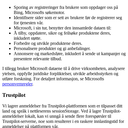
Sporing av registreringer fra brukere som oppdager oss på
Bing, Microsofts søkemotor.
Identifisere sider som er sett av brukere før de registrerer seg
for tjenesten vår.
Microsoft, i sin tur, benytter den innsamlede dataen til:
Å tilby, oppdatere, sikre og feilsøke produktene deres,
inkludert støtte.
Forbedre og utvikle produktene deres.
Personalisere produkter og gi anbefalinger.
Annonsere og markedsføre, inkludert å sende ut kampanjer og
presentere relevante tilbud.
I tillegg bruker Microsoft dataene til å drive virksomheten, analysere
ytelsen, oppfylle juridiske forpliktelser, utvikle arbeidsstyrken og
utføre forskning. For detaljert informasjon, se Microsofts
personvernregler
.
Trustpilot
Vi lagrer anmeldelser fra Trustpilot-plattformen som er tilpasset ditt
land og språk i nettleserens sessionStorage. Ved å lagre Trustpilot-
anmeldelser lokalt, kan vi unngå å sende flere forespørsler til
Trustpilot-serverne, noe som resulterer i en raskere innlastingstid for
anmeldelser på plattformen vår.