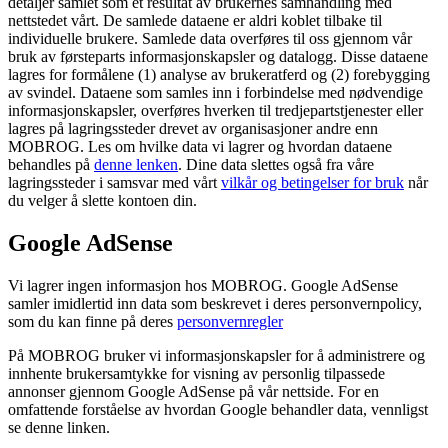
detaljer samlet som et resultat av brukernes samhandling med
nettstedet vårt. De samlede dataene er aldri koblet tilbake til
individuelle brukere. Samlede data overføres til oss gjennom vår
bruk av førsteparts informasjonskapsler og datalogg. Disse dataene
lagres for formålene (1) analyse av brukeratferd og (2) forebygging
av svindel. Dataene som samles inn i forbindelse med nødvendige
informasjonskapsler, overføres hverken til tredjepartstjenester eller
lagres på lagringssteder drevet av organisasjoner andre enn
MOBROG. Les om hvilke data vi lagrer og hvordan dataene
behandles på
denne lenken
. Dine data slettes også fra våre
lagringssteder i samsvar med vårt
vilkår og betingelser for bruk
når
du velger å slette kontoen din.
Google AdSense
Vi lagrer ingen informasjon hos MOBROG. Google AdSense
samler imidlertid inn data som beskrevet i deres personvernpolicy,
som du kan finne på deres
personvernregler
På MOBROG bruker vi informasjonskapsler for å administrere og
innhente brukersamtykke for visning av personlig tilpassede
annonser gjennom Google AdSense på vår nettside. For en
omfattende forståelse av hvordan Google behandler data, vennligst
se denne linken.