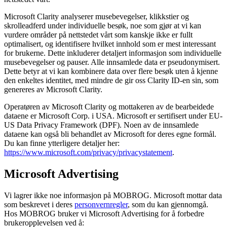
Microsoft Clarity analyserer musebevegelser, klikkstier og
skrolleadferd under individuelle besøk, noe som gjør at vi kan
vurdere områder på nettstedet vårt som kanskje ikke er fullt
optimalisert, og identifisere hvilket innhold som er mest interessant
for brukerne. Dette inkluderer detaljert informasjon som individuelle
musebevegelser og pauser. Alle innsamlede data er pseudonymisert.
Dette betyr at vi kan kombinere data over flere besøk uten å kjenne
den enkeltes identitet, med mindre de gir oss Clarity ID-en sin, som
genereres av Microsoft Clarity.
Operatøren av Microsoft Clarity og mottakeren av de bearbeidede
dataene er Microsoft Corp. i USA. Microsoft er sertifisert under EU-
US Data Privacy Framework (DPF). Noen av de innsamlede
dataene kan også bli behandlet av Microsoft for deres egne formål.
Du kan finne ytterligere detaljer her:
https://www.microsoft.com/privacy/privacystatement
.
Microsoft Advertising
Vi lagrer ikke noe informasjon på MOBROG. Microsoft mottar data
som beskrevet i deres
personvernregler
, som du kan gjennomgå.
Hos MOBROG bruker vi Microsoft Advertising for å forbedre
brukeropplevelsen ved å: