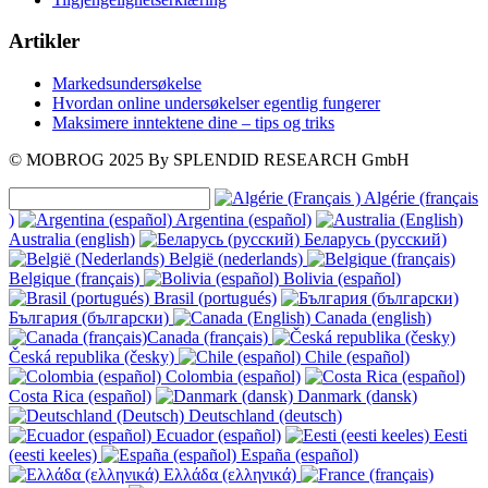
Artikler
Markedsundersøkelse
Hvordan online undersøkelser egentlig fungerer
Maksimere inntektene dine – tips og triks
© MOBROG
2025
By SPLENDID RESEARCH GmbH
Algérie (français
)
Argentina (español)
Australia (english)
Беларусь (русский)
België (nederlands)
Belgique (français)
Bolivia (español)
Brasil (portugués)
България (български)
Canada (english)
Canada (français)
Česká republika (česky)
Chile (español)
Colombia (español)
Costa Rica (español)
Danmark (dansk)
Deutschland (deutsch)
Ecuador (español)
Eesti
(eesti keeles)
España (español)
Ελλάδα (ελληνικά)