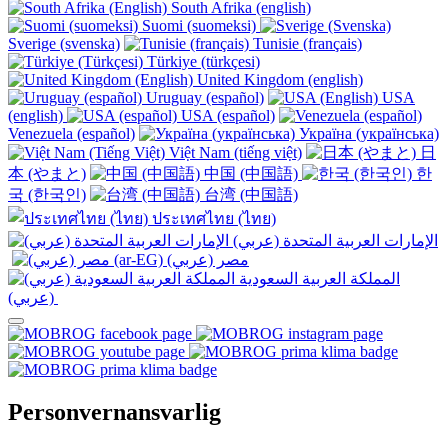
South Afrika (english)
Suomi (suomeksi)
Sverige (svenska)
Tunisie (français)
Türkiye (türkçesi)
United Kingdom (english)
Uruguay (español)
USA
(english)
USA (español)
Venezuela (español)
Україна (українська)
Việt Nam (tiếng việt)
日
本 (やまと)
中国 (中国語)
한
국 (한국인)
台湾 (中国語)
ประเทศไทย (ไทย)
الإمارات العربية المتحدة (عربي)
المملكة العربية السعودية
(عربي)‎ ‎
Personvernansvarlig