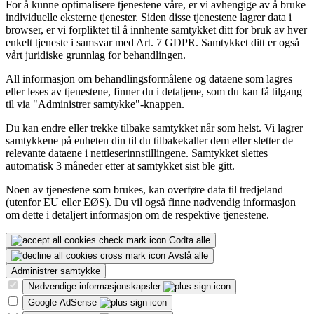
For å kunne optimalisere tjenestene våre, er vi avhengige av å bruke
individuelle eksterne tjenester. Siden disse tjenestene lagrer data i
browser, er vi forpliktet til å innhente samtykket ditt for bruk av hver
enkelt tjeneste i samsvar med Art. 7 GDPR. Samtykket ditt er også
vårt juridiske grunnlag for behandlingen.
All informasjon om behandlingsformålene og dataene som lagres
eller leses av tjenestene, finner du i detaljene, som du kan få tilgang
til via "Administrer samtykke"-knappen.
Du kan endre eller trekke tilbake samtykket når som helst. Vi lagrer
samtykkene på enheten din til du tilbakekaller dem eller sletter de
relevante dataene i nettleserinnstillingene. Samtykket slettes
automatisk 3 måneder etter at samtykket sist ble gitt.
Noen av tjenestene som brukes, kan overføre data til tredjeland
(utenfor EU eller EØS). Du vil også finne nødvendig informasjon
om dette i detaljert informasjon om de respektive tjenestene.
Godta alle
Avslå alle
Administrer samtykke
Nødvendige informasjonskapsler
Google AdSense