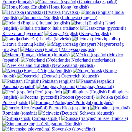
France (français)
Guatemala (español)
Hong Kong (english)
Hrvatska (hrvatski)
India
(english)
Indonesia (english)
Ireland (english)
Israel
(english)
Italia (italiano)
Казахстан (русский)
Kenya (english)
Latvija (latviešu)
Lietuva (lietuvių kalba)
Magyarország
(magyar)
Malaysia (english)
Maroc (français)
México
(español)
Nederland (nederlands)
New Zealand (english)
Nigeria (english)
Norge
(norsk)
Österreich (deutsch)
Pakistan (english)
Panamá (español)
Paraguay (español)
Perú (español)
Philippines
(english)
Россия (русский)
Polska (polski)
Portugal (português)
Puerto Rico (español)
România (română)
Schweiz (deutsch)
Srbija (srpski)
Suisse (français)
Singapore (English)
Slovensko (slovenčina)