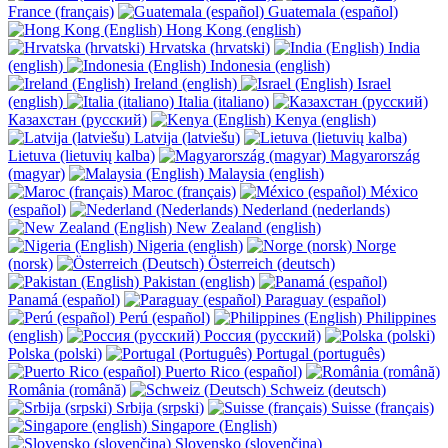
France (français)
Guatemala (español)
Hong Kong (english)
Hrvatska (hrvatski)
India
(english)
Indonesia (english)
Ireland (english)
Israel
(english)
Italia (italiano)
Казахстан (русский)
Kenya (english)
Latvija (latviešu)
Lietuva (lietuvių kalba)
Magyarország
(magyar)
Malaysia (english)
Maroc (français)
México
(español)
Nederland (nederlands)
New Zealand (english)
Nigeria (english)
Norge
(norsk)
Österreich (deutsch)
Pakistan (english)
Panamá (español)
Paraguay (español)
Perú (español)
Philippines
(english)
Россия (русский)
Polska (polski)
Portugal (português)
Puerto Rico (español)
România (română)
Schweiz (deutsch)
Srbija (srpski)
Suisse (français)
Singapore (English)
Slovensko (slovenčina)