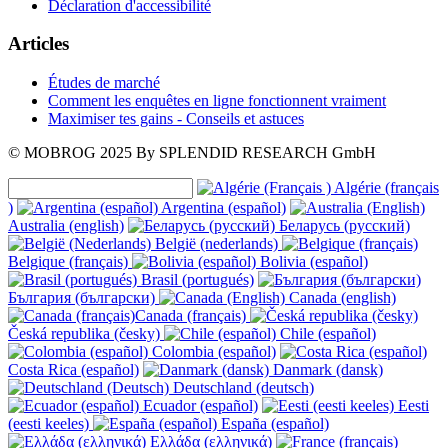
Déclaration d'accessibilité
Articles
Études de marché
Comment les enquêtes en ligne fonctionnent vraiment
Maximiser tes gains - Conseils et astuces
© MOBROG
2025
By SPLENDID RESEARCH GmbH
Algérie (français
)
Argentina (español)
Australia (english)
Беларусь (русский)
België (nederlands)
Belgique (français)
Bolivia (español)
Brasil (portugués)
България (български)
Canada (english)
Canada (français)
Česká republika (česky)
Chile (español)
Colombia (español)
Costa Rica (español)
Danmark (dansk)
Deutschland (deutsch)
Ecuador (español)
Eesti
(eesti keeles)
España (español)
Ελλάδα (ελληνικά)