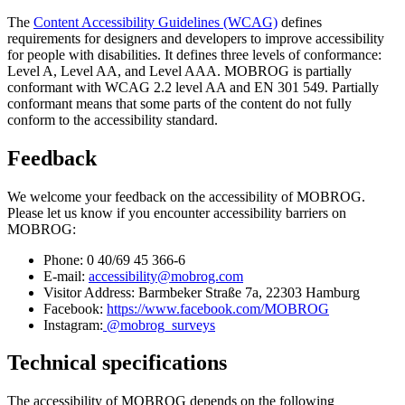
The
Content Accessibility Guidelines (WCAG)
defines
requirements for designers and developers to improve accessibility
for people with disabilities. It defines three levels of conformance:
Level A, Level AA, and Level AAA. MOBROG is partially
conformant with WCAG 2.2 level AA and EN 301 549. Partially
conformant means that some parts of the content do not fully
conform to the accessibility standard.
Feedback
We welcome your feedback on the accessibility of MOBROG.
Please let us know if you encounter accessibility barriers on
MOBROG:
Phone: 0 40/69 45 366-6
E-mail:
accessibility@mobrog.com
Visitor Address: Barmbeker Straße 7a, 22303 Hamburg
Facebook:
https://www.facebook.com/MOBROG
Instagram:
@mobrog_surveys
Technical specifications
The accessibility of MOBROG depends on the following