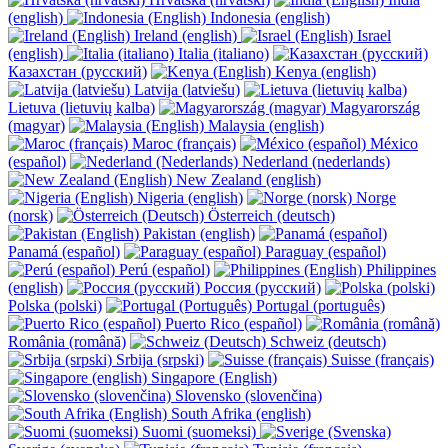
(english)
Indonesia (english)
Ireland (english)
Israel
(english)
Italia (italiano)
Казахстан (русский)
Kenya (english)
Latvija (latviešu)
Lietuva (lietuvių kalba)
Magyarország
(magyar)
Malaysia (english)
Maroc (français)
México
(español)
Nederland (nederlands)
New Zealand (english)
Nigeria (english)
Norge
(norsk)
Österreich (deutsch)
Pakistan (english)
Panamá (español)
Paraguay (español)
Perú (español)
Philippines
(english)
Россия (русский)
Polska (polski)
Portugal (português)
Puerto Rico (español)
România (română)
Schweiz (deutsch)
Srbija (srpski)
Suisse (français)
Singapore (English)
Slovensko (slovenčina)
South Afrika (english)
Suomi (suomeksi)