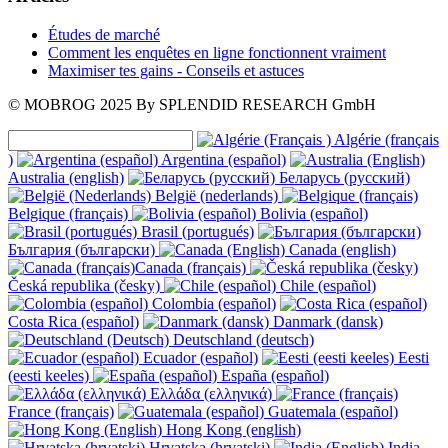
Études de marché
Comment les enquêtes en ligne fonctionnent vraiment
Maximiser tes gains - Conseils et astuces
© MOBROG
2025
By SPLENDID RESEARCH GmbH
Algérie (français
)
Argentina (español)
Australia (english)
Беларусь (русский)
België (nederlands)
Belgique (français)
Bolivia (español)
Brasil (portugués)
България (български)
Canada (english)
Canada (français)
Česká republika (česky)
Chile (español)
Colombia (español)
Costa Rica (español)
Danmark (dansk)
Deutschland (deutsch)
Ecuador (español)
Eesti
(eesti keeles)
España (español)
Ελλάδα (ελληνικά)
France (français)
Guatemala (español)
Hong Kong (english)
Hrvatska (hrvatski)
India