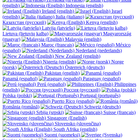
(english)
Indonesia (english)
Ireland (english)
Israel
(english)
Italia (italiano)
Казахстан (русский)
Kenya (english)
Latvija (latviešu)
Lietuva (lietuvių kalba)
Magyarország
(magyar)
Malaysia (english)
Maroc (français)
México
(español)
Nederland (nederlands)
New Zealand (english)
Nigeria (english)
Norge
(norsk)
Österreich (deutsch)
Pakistan (english)
Panamá (español)
Paraguay (español)
Perú (español)
Philippines
(english)
Россия (русский)
Polska (polski)
Portugal (português)
Puerto Rico (español)
România (română)
Schweiz (deutsch)
Srbija (srpski)
Suisse (français)
Singapore (English)
Slovensko (slovenčina)
South Afrika (english)
Suomi (suomeksi)