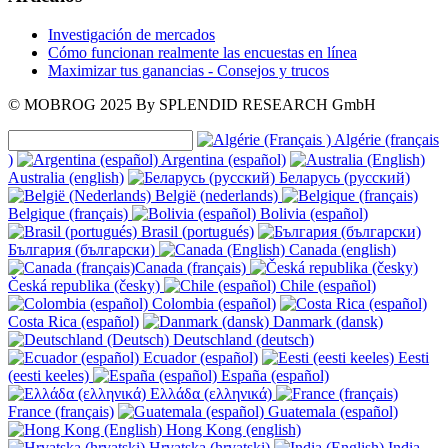
Investigación de mercados
Cómo funcionan realmente las encuestas en línea
Maximizar tus ganancias - Consejos y trucos
© MOBROG
2025
By SPLENDID RESEARCH GmbH
Algérie (français
)
Argentina (español)
Australia (english)
Беларусь (русский)
België (nederlands)
Belgique (français)
Bolivia (español)
Brasil (portugués)
България (български)
Canada (english)
Canada (français)
Česká republika (česky)
Chile (español)
Colombia (español)
Costa Rica (español)
Danmark (dansk)
Deutschland (deutsch)
Ecuador (español)
Eesti
(eesti keeles)
España (español)
Ελλάδα (ελληνικά)
France (français)
Guatemala (español)
Hong Kong (english)
Hrvatska (hrvatski)
India