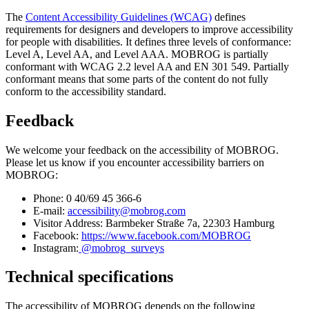
The
Content Accessibility Guidelines (WCAG)
defines
requirements for designers and developers to improve accessibility
for people with disabilities. It defines three levels of conformance:
Level A, Level AA, and Level AAA. MOBROG is partially
conformant with WCAG 2.2 level AA and EN 301 549. Partially
conformant means that some parts of the content do not fully
conform to the accessibility standard.
Feedback
We welcome your feedback on the accessibility of MOBROG.
Please let us know if you encounter accessibility barriers on
MOBROG:
Phone: 0 40/69 45 366-6
E-mail:
accessibility@mobrog.com
Visitor Address: Barmbeker Straße 7a, 22303 Hamburg
Facebook:
https://www.facebook.com/MOBROG
Instagram:
@mobrog_surveys
Technical specifications
The accessibility of MOBROG depends on the following