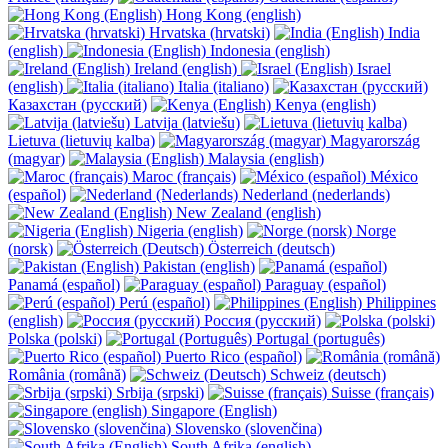
Hong Kong (english)
Hrvatska (hrvatski)
India
(english)
Indonesia (english)
Ireland (english)
Israel
(english)
Italia (italiano)
Казахстан (русский)
Kenya (english)
Latvija (latviešu)
Lietuva (lietuvių kalba)
Magyarország
(magyar)
Malaysia (english)
Maroc (français)
México
(español)
Nederland (nederlands)
New Zealand (english)
Nigeria (english)
Norge
(norsk)
Österreich (deutsch)
Pakistan (english)
Panamá (español)
Paraguay (español)
Perú (español)
Philippines
(english)
Россия (русский)
Polska (polski)
Portugal (português)
Puerto Rico (español)
România (română)
Schweiz (deutsch)
Srbija (srpski)
Suisse (français)
Singapore (English)
Slovensko (slovenčina)
South Afrika (english)