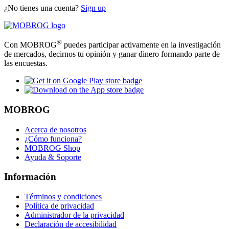
¿No tienes una cuenta?
Sign up
®
Con MOBROG
puedes participar activamente en la investigación
de mercados, decirnos tu opinión y ganar dinero formando parte de
las encuestas.
MOBROG
Acerca de nosotros
¿Cómo funciona?
MOBROG Shop
Ayuda & Soporte
Información
Términos y condiciones
Política de privacidad
Administrador de la privacidad
Declaración de accesibilidad