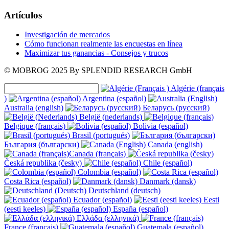
Artículos
Investigación de mercados
Cómo funcionan realmente las encuestas en línea
Maximizar tus ganancias - Consejos y trucos
© MOBROG
2025
By SPLENDID RESEARCH GmbH
Algérie (français
)
Argentina (español)
Australia (english)
Беларусь (русский)
België (nederlands)
Belgique (français)
Bolivia (español)
Brasil (portugués)
България (български)
Canada (english)
Canada (français)
Česká republika (česky)
Chile (español)
Colombia (español)
Costa Rica (español)
Danmark (dansk)
Deutschland (deutsch)
Ecuador (español)
Eesti
(eesti keeles)
España (español)
Ελλάδα (ελληνικά)
France (français)
Guatemala (español)