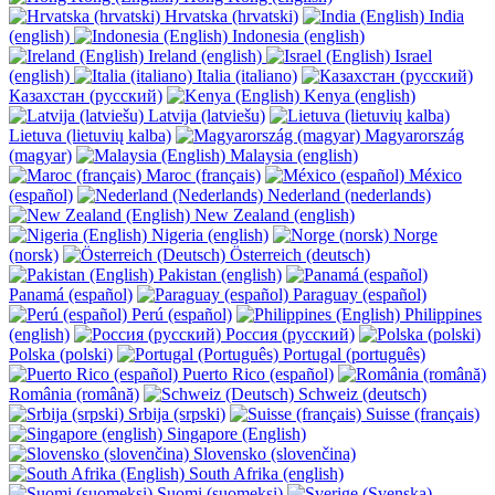
Hrvatska (hrvatski)
India
(english)
Indonesia (english)
Ireland (english)
Israel
(english)
Italia (italiano)
Казахстан (русский)
Kenya (english)
Latvija (latviešu)
Lietuva (lietuvių kalba)
Magyarország
(magyar)
Malaysia (english)
Maroc (français)
México
(español)
Nederland (nederlands)
New Zealand (english)
Nigeria (english)
Norge
(norsk)
Österreich (deutsch)
Pakistan (english)
Panamá (español)
Paraguay (español)
Perú (español)
Philippines
(english)
Россия (русский)
Polska (polski)
Portugal (português)
Puerto Rico (español)
România (română)
Schweiz (deutsch)
Srbija (srpski)
Suisse (français)
Singapore (English)
Slovensko (slovenčina)
South Afrika (english)
Suomi (suomeksi)