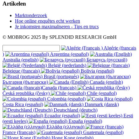
Artikelen
Marktonderzoek
Hoe online enquêtes echt werken
Je inkomsten maximaliseren - Tips en trucs
© MOBROG
2025
By SPLENDID RESEARCH GmbH
Algérie (français
)
Argentina (español)
Australia (english)
Беларусь (русский)
België (nederlands)
Belgique (français)
Bolivia (español)
Brasil (portugués)
България (български)
Canada (english)
Canada (français)
Česká republika (česky)
Chile (español)
Colombia (español)
Costa Rica (español)
Danmark (dansk)
Deutschland (deutsch)
Ecuador (español)
Eesti
(eesti keeles)
España (español)
Ελλάδα (ελληνικά)
France (français)
Guatemala (español)
Hong Kong (english)