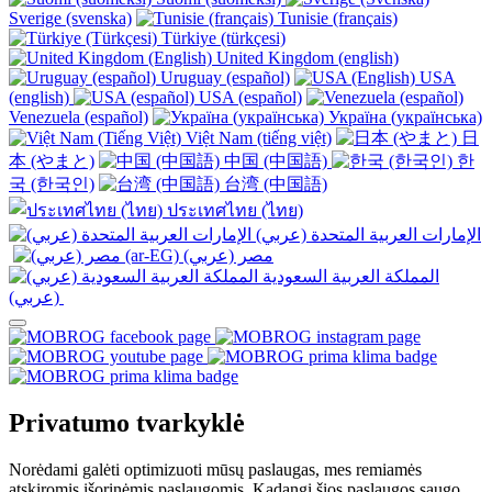
Sverige (svenska)
Tunisie (français)
Türkiye (türkçesi)
United Kingdom (english)
Uruguay (español)
USA
(english)
USA (español)
Venezuela (español)
Україна (українська)
Việt Nam (tiếng việt)
日
本 (やまと)
中国 (中国語)
한
국 (한국인)
台湾 (中国語)
ประเทศไทย (ไทย)
الإمارات العربية المتحدة (عربي)
المملكة العربية السعودية
(عربي)‎ ‎
Privatumo tvarkyklė
Norėdami galėti optimizuoti mūsų paslaugas, mes remiamės
atskiromis išorinėmis paslaugomis. Kadangi šios paslaugos saugo