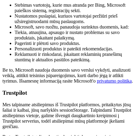
Stebimas vartotojų, kurie mus atranda per Bing, Microsoft
paieškos sistemą, registracijų sekti.
Nustatomos puslapiai, kuriuos vartotojai peržiūri prieš
užsiregistruodami mūsų paslaugoms.
Microsoft, savo ruožtu, panaudoja surinktus duomenis, kad:
Tiekia, atnaujina, apsaugo ir nustato problemas su savo
produktais, įskaitant palaikymą.
Pagerinti ir plėtoti savo produktus.
Personalizuoti produktus ir pateikti rekomendacijas.
Reklamuoti ir rinkodarai, įskaitant reklaminių pranešimų
siuntimą ir aktualios pasiūlos pateikimą.
Be to, Microsoft naudoja duomenis savo verslui vykdyti, analizuoti
veiklą, atitikti teisinius įsipareigojimus, kurti darbo jėgą ir atlikti
tyrimus. Išsamesnę informaciją rasite Microsoft'o
privatumo politika
.
Trustpilot
Mes talpiname atsiliepimus iš Trustpilot platformos, pritaikytus jūsų
šaliai ir kalbai, jūsų naršyklės sessionStorage. Talpindami Trustpilot
atsiliepimus vietoje, galime išvengti daugkartinio kreipimosi į
Trustpilot serverius, todėl atsiliepimai mūsų platformoje įkeliami
greičiau.