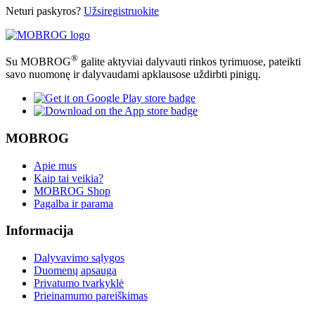
Neturi paskyros?
Užsiregistruokite
®
Su MOBROG
galite aktyviai dalyvauti rinkos tyrimuose, pateikti
savo nuomonę ir dalyvaudami apklausose uždirbti pinigų.
MOBROG
Apie mus
Kaip tai veikia?
MOBROG Shop
Pagalba ir parama
Informacija
Dalyvavimo sąlygos
Duomenų apsauga
Privatumo tvarkyklė
Prieinamumo pareiškimas