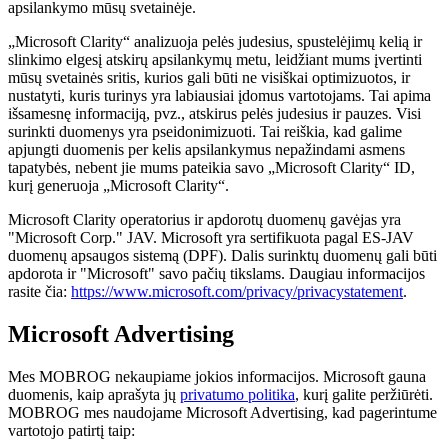
apsilankymo mūsų svetainėje.
„Microsoft Clarity“ analizuoja pelės judesius, spustelėjimų kelią ir
slinkimo elgesį atskirų apsilankymų metu, leidžiant mums įvertinti
mūsų svetainės sritis, kurios gali būti ne visiškai optimizuotos, ir
nustatyti, kuris turinys yra labiausiai įdomus vartotojams. Tai apima
išsamesnę informaciją, pvz., atskirus pelės judesius ir pauzes. Visi
surinkti duomenys yra pseidonimizuoti. Tai reiškia, kad galime
apjungti duomenis per kelis apsilankymus nepažindami asmens
tapatybės, nebent jie mums pateikia savo „Microsoft Clarity“ ID,
kurį generuoja „Microsoft Clarity“.
Microsoft Clarity operatorius ir apdorotų duomenų gavėjas yra
"Microsoft Corp." JAV. Microsoft yra sertifikuota pagal ES-JAV
duomenų apsaugos sistemą (DPF). Dalis surinktų duomenų gali būti
apdorota ir "Microsoft" savo pačių tikslams. Daugiau informacijos
rasite čia:
https://www.microsoft.com/privacy/privacystatement
.
Microsoft Advertising
Mes MOBROG nekaupiame jokios informacijos. Microsoft gauna
duomenis, kaip aprašyta jų
privatumo politika
, kurį galite peržiūrėti.
MOBROG mes naudojame Microsoft Advertising, kad pagerintume
vartotojo patirtį taip: