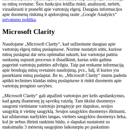
su mūsų svetaine. Šios funkcijos leidžia rinkti, analizuoti, stebėti,
vizualizuoti ir pranešti apie vartotojų elgesį. Daugiau informacijos
apie duomenų rinkimą ir apdorojimą rasite „Google Analytics“
privatumo politika
.
Microsoft Clarity
Naudojame „Microsoft Clarity“, kad sužinotume daugiau apie
vartotojų elgesį mūsų puslapiuose. Norime nustatyti sritis, kuriose
mūsų puslapiai dar nėra optimaliai sukurti, kur vartotojai patiria
sunkumų suprasti procesus ir išsiaiškinti, kurias sritis galima
pagerinti vartotojų patirties atžvilgiu. Taip pat renkame informaciją
apie bendrąją mūsų svetainės naudojimą, pvz., šalį, iš kurios yra
pasiekiami mūsų puslapiai. Be to, „Microsoft Clarity“ mums padeda
aptikti technines klaidas mūsų puslapiuose ir rinkti duomenis apie
vartotojų įrenginio savybes.
„Microsoft Clarity“ gali atpažinti vartotojus per kelis apsilankymus,
kad gautų išsamesnę jų sąveikų vaizdą. Tam tikslui duomenys
saugomi vietiniame vartotojo įrenginyje per slapukus, sesijos
saugyklą ir vietinę saugyklą. Sesijos saugyklos duomenys ištrinami,
kai uždaromas naršyklės langas, vietinės saugyklos duomenys lieka,
kol jie nebus ištrinti rankiniu būdu, o slapukai nustatomi su
maksimaliu 3 mėnesių saugojimo laikotarpiu po paskutinio