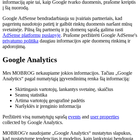
informaciją apie tai, kaip Google tvarko duomenis, prašome kreiptis
į šią nuorodą.
Google AdSense bendradarbiauja su įvairiais partneriais, kad
pagerintų naudotojo patirtį ir galbūt rinktų duomenis naršant mūsų
svetainėje. Pilną šių partnerių ir jų domenų sąrašą galima rasti
AdSense platformų puslapyje
. Prašome peržiūrėti Google AdSense's
privatumo politika
daugiau informacijos apie duomenų rinkimą ir
apdorojimą.
Google Analytics
Mes MOBROG nekaupiame jokios informacijos. Tačiau „Google
Analytics“ pagal numatytąją įgyvendinimą renka šią informaciją:
Skirtingasis vartotojų, lankantys svetainę, skaičius
Seansų statistika
Artima vartotojų geografinė padėtis
Naršyklės ir įrenginio informacija
Peržiūrėti visą numatytųjų sąrašą
events
and
user properties
collected by Google Analytics.
MOBROG'e naudojame „Google Analytics“ nustatytus slapukus,
kad nustatytume tendencijas ir modelius, kaip lankytojai bendrauja