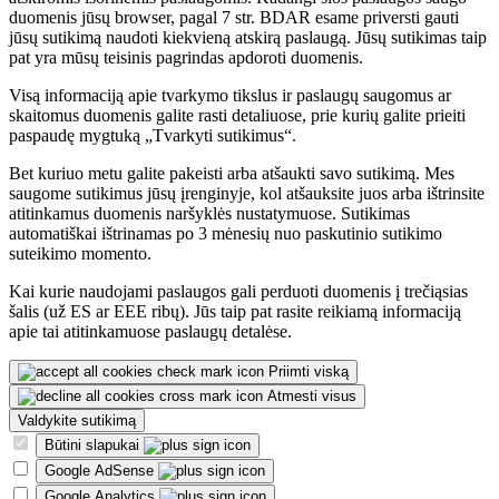
duomenis jūsų browser, pagal 7 str. BDAR esame priversti gauti
jūsų sutikimą naudoti kiekvieną atskirą paslaugą. Jūsų sutikimas taip
pat yra mūsų teisinis pagrindas apdoroti duomenis.
Visą informaciją apie tvarkymo tikslus ir paslaugų saugomus ar
skaitomus duomenis galite rasti detaliuose, prie kurių galite prieiti
paspaudę mygtuką „Tvarkyti sutikimus“.
Bet kuriuo metu galite pakeisti arba atšaukti savo sutikimą. Mes
saugome sutikimus jūsų įrenginyje, kol atšauksite juos arba ištrinsite
atitinkamus duomenis naršyklės nustatymuose. Sutikimas
automatiškai ištrinamas po 3 mėnesių nuo paskutinio sutikimo
suteikimo momento.
Kai kurie naudojami paslaugos gali perduoti duomenis į trečiąsias
šalis (už ES ar EEE ribų). Jūs taip pat rasite reikiamą informaciją
apie tai atitinkamuose paslaugų detalėse.
Priimti viską
Atmesti visus
Valdykite sutikimą
Būtini slapukai
Google AdSense
Google Analytics