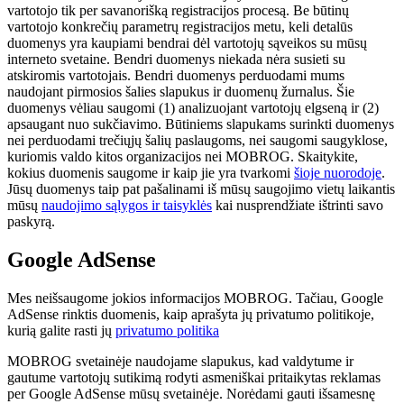
vartotojo tik per savanorišką registracijos procesą. Be būtinų
vartotojo konkrečių parametrų registracijos metu, keli detalūs
duomenys yra kaupiami bendrai dėl vartotojų sąveikos su mūsų
interneto svetaine. Bendri duomenys niekada nėra susieti su
atskiromis vartotojais. Bendri duomenys perduodami mums
naudojant pirmosios šalies slapukus ir duomenų žurnalus. Šie
duomenys vėliau saugomi (1) analizuojant vartotojų elgseną ir (2)
apsaugant nuo sukčiavimo. Būtiniems slapukams surinkti duomenys
nei perduodami trečiųjų šalių paslaugoms, nei saugomi saugyklose,
kuriomis valdo kitos organizacijos nei MOBROG. Skaitykite,
kokius duomenis saugome ir kaip jie yra tvarkomi
šioje nuorodoje
.
Jūsų duomenys taip pat pašalinami iš mūsų saugojimo vietų laikantis
mūsų
naudojimo sąlygos ir taisyklės
kai nusprendžiate ištrinti savo
paskyrą.
Google AdSense
Mes neišsaugome jokios informacijos MOBROG. Tačiau, Google
AdSense rinktis duomenis, kaip aprašyta jų privatumo politikoje,
kurią galite rasti jų
privatumo politika
MOBROG svetainėje naudojame slapukus, kad valdytume ir
gautume vartotojų sutikimą rodyti asmeniškai pritaikytas reklamas
per Google AdSense mūsų svetainėje. Norėdami gauti išsamesnę