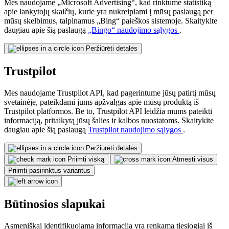
Mes naudojame „Microsoft Advertising“, kad rinktume statistiką
apie lankytojų skaičių, kurie yra nukreipiami į mūsų paslaugą per
mūsų skelbimus, talpinamus „Bing“ paieškos sistemoje. Skaitykite
daugiau apie šią paslaugą
„Bingo“ naudojimo sąlygos
.
Peržiūrėti detalės
Trustpilot
Mes naudojame Trustpilot API, kad pagerintume jūsų patirtį mūsų
svetainėje, pateikdami jums apžvalgas apie mūsų produktą iš
Trustpilot platformos. Be to, Trustpilot API leidžia mums pateikti
informaciją, pritaikytą jūsų šalies ir kalbos nuostatoms. Skaitykite
daugiau apie šią paslaugą
Trustpilot naudojimo sąlygos
.
Peržiūrėti detalės
Priimti viską
Atmesti visus
Priimti pasirinktus variantus
Būtinosios slapukai
Asmeniškai identifikuojama informacija yra renkama tiesiogiai iš