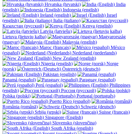
Hrvatska (hrvatski)
India
(english)
Indonesia (english)
Ireland (english)
Israel
(english)
Italia (italiano)
Казахстан (русский)
Kenya (english)
Latvija (latviešu)
Lietuva (lietuvių kalba)
Magyarország
(magyar)
Malaysia (english)
Maroc (français)
México
(español)
Nederland (nederlands)
New Zealand (english)
Nigeria (english)
Norge
(norsk)
Österreich (deutsch)
Pakistan (english)
Panamá (español)
Paraguay (español)
Perú (español)
Philippines
(english)
Россия (русский)
Polska (polski)
Portugal (português)
Puerto Rico (español)
România (română)
Schweiz (deutsch)
Srbija (srpski)
Suisse (français)
Singapore (English)
Slovensko (slovenčina)
South Afrika (english)
Suomi (suomeksi)