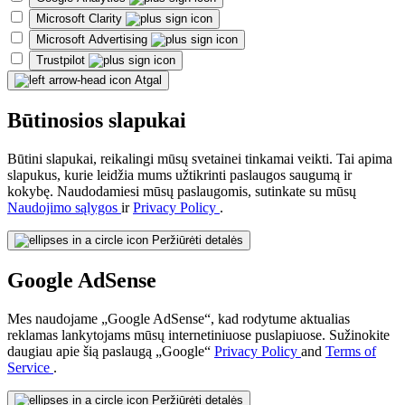
Microsoft Clarity
Microsoft Advertising
Trustpilot
Atgal
Būtinosios slapukai
Būtini slapukai, reikalingi mūsų svetainei tinkamai veikti. Tai apima
slapukus, kurie leidžia mums užtikrinti paslaugos saugumą ir
kokybę. Naudodamiesi mūsų paslaugomis, sutinkate su mūsų
Naudojimo sąlygos
ir
Privacy Policy
.
Peržiūrėti detalės
Google AdSense
Mes naudojame „Google AdSense“, kad rodytume aktualias
reklamas lankytojams mūsų internetiniuose puslapiuose. Sužinokite
daugiau apie šią paslaugą „Google“
Privacy Policy
and
Terms of
Service
.
Peržiūrėti detalės