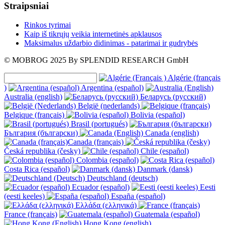
Straipsniai
Rinkos tyrimai
Kaip iš tikrųjų veikia internetinės apklausos
Maksimalus uždarbio didinimas - patarimai ir gudrybės
© MOBROG
2025
By SPLENDID RESEARCH GmbH
Algérie (français
)
Argentina (español)
Australia (english)
Беларусь (русский)
België (nederlands)
Belgique (français)
Bolivia (español)
Brasil (portugués)
България (български)
Canada (english)
Canada (français)
Česká republika (česky)
Chile (español)
Colombia (español)
Costa Rica (español)
Danmark (dansk)
Deutschland (deutsch)
Ecuador (español)
Eesti
(eesti keeles)
España (español)
Ελλάδα (ελληνικά)
France (français)
Guatemala (español)
Hong Kong (english)