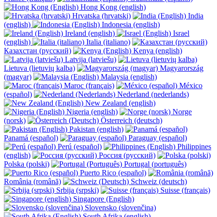
Hong Kong (english)
Hrvatska (hrvatski)
India
(english)
Indonesia (english)
Ireland (english)
Israel
(english)
Italia (italiano)
Казахстан (русский)
Kenya (english)
Latvija (latviešu)
Lietuva (lietuvių kalba)
Magyarország
(magyar)
Malaysia (english)
Maroc (français)
México
(español)
Nederland (nederlands)
New Zealand (english)
Nigeria (english)
Norge
(norsk)
Österreich (deutsch)
Pakistan (english)
Panamá (español)
Paraguay (español)
Perú (español)
Philippines
(english)
Россия (русский)
Polska (polski)
Portugal (português)
Puerto Rico (español)
România (română)
Schweiz (deutsch)
Srbija (srpski)
Suisse (français)
Singapore (English)
Slovensko (slovenčina)
South Afrika (english)