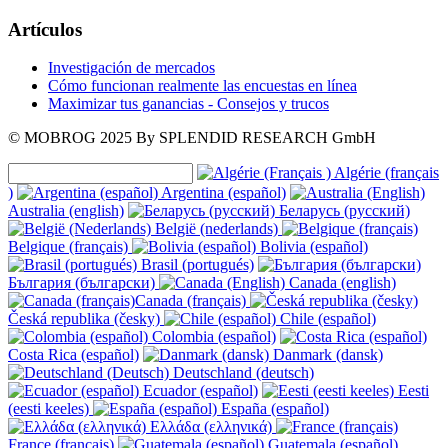
Artículos
Investigación de mercados
Cómo funcionan realmente las encuestas en línea
Maximizar tus ganancias - Consejos y trucos
© MOBROG
2025
By SPLENDID RESEARCH GmbH
Algérie (français
)
Argentina (español)
Australia (english)
Беларусь (русский)
België (nederlands)
Belgique (français)
Bolivia (español)
Brasil (portugués)
България (български)
Canada (english)
Canada (français)
Česká republika (česky)
Chile (español)
Colombia (español)
Costa Rica (español)
Danmark (dansk)
Deutschland (deutsch)
Ecuador (español)
Eesti
(eesti keeles)
España (español)
Ελλάδα (ελληνικά)
France (français)
Guatemala (español)