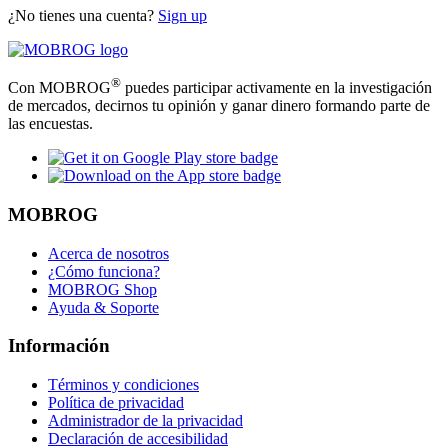
¿No tienes una cuenta?
Sign up
®
Con MOBROG
puedes participar activamente en la investigación
de mercados, decirnos tu opinión y ganar dinero formando parte de
las encuestas.
MOBROG
Acerca de nosotros
¿Cómo funciona?
MOBROG Shop
Ayuda & Soporte
Información
Términos y condiciones
Política de privacidad
Administrador de la privacidad
Declaración de accesibilidad