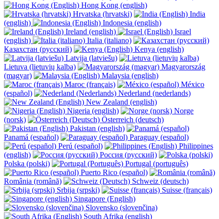
Hong Kong (english)
Hrvatska (hrvatski)
India
(english)
Indonesia (english)
Ireland (english)
Israel
(english)
Italia (italiano)
Казахстан (русский)
Kenya (english)
Latvija (latviešu)
Lietuva (lietuvių kalba)
Magyarország
(magyar)
Malaysia (english)
Maroc (français)
México
(español)
Nederland (nederlands)
New Zealand (english)
Nigeria (english)
Norge
(norsk)
Österreich (deutsch)
Pakistan (english)
Panamá (español)
Paraguay (español)
Perú (español)
Philippines
(english)
Россия (русский)
Polska (polski)
Portugal (português)
Puerto Rico (español)
România (română)
Schweiz (deutsch)
Srbija (srpski)
Suisse (français)
Singapore (English)
Slovensko (slovenčina)
South Afrika (english)