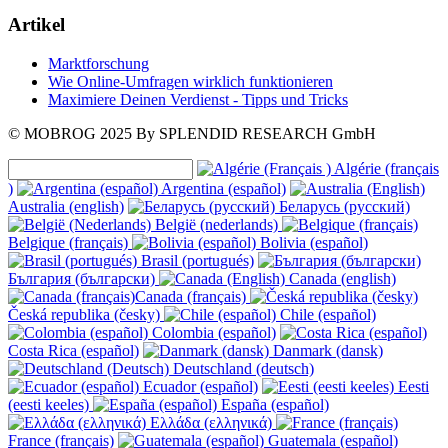
Artikel
Marktforschung
Wie Online-Umfragen wirklich funktionieren
Maximiere Deinen Verdienst - Tipps und Tricks
© MOBROG
2025
By SPLENDID RESEARCH GmbH
Algérie (français
)
Argentina (español)
Australia (english)
Беларусь (русский)
België (nederlands)
Belgique (français)
Bolivia (español)
Brasil (portugués)
България (български)
Canada (english)
Canada (français)
Česká republika (česky)
Chile (español)
Colombia (español)
Costa Rica (español)
Danmark (dansk)
Deutschland (deutsch)
Ecuador (español)
Eesti
(eesti keeles)
España (español)
Ελλάδα (ελληνικά)
France (français)
Guatemala (español)