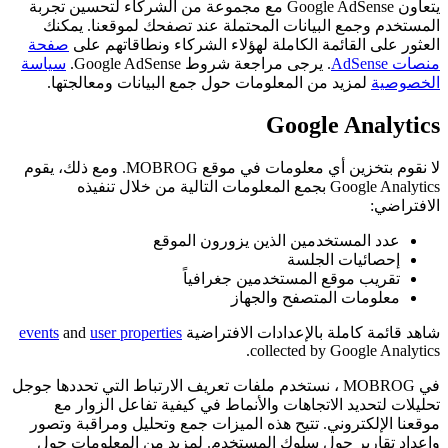
يتعاون Google AdSense مع مجموعة من الشركاء لتحسين تجربة
المستخدم وجمع البيانات المحتملة عند تصفحك لموقعنا. يمكنك
العثور على القائمة الكاملة لهؤلاء الشركاء ونطاقاتهم على
صفحة
منصات AdSense
. يرجى مراجعة شروط Google AdSense.
سياسة
الخصوصية
لمزيد من المعلومات حول جمع البيانات ومعالجتها.
Google Analytics
لا نقوم بتخزين أي معلومات في موقع MOBROG. ومع ذلك، يقوم
Google Analytics بجمع المعلومات التالية من خلال تنفيذه
الافتراضي:
عدد المستخدمين الذين يزورون الموقع
إحصائيات الجلسة
تقريب موقع المستخدمين جغرافياً
معلومات المتصفح والجهاز
شاهد قائمة كاملة بالإعدادات الافتراضية
user properties
and
events
collected by Google Analytics.
في MOBROG ، نستخدم ملفات تعريف الارتباط التي تحددها جوجل
تحليلات لتحديد الاتجاهات والأنماط في كيفية تفاعل الزوار مع
موقعنا الإلكتروني. تتيح هذه الميزات جمع وتحليل ومراقبة وتصور
وإعداد تقارير حول سلوك المستخدم. لمزيد من المعلومات حول