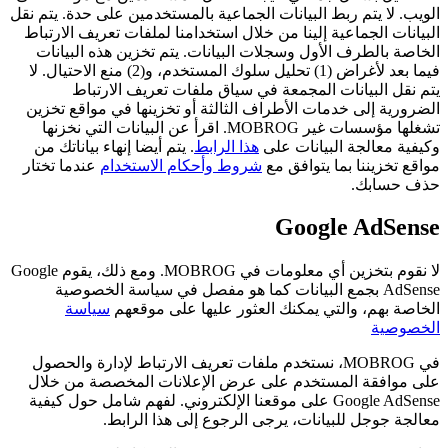
الويب. لا يتم ربط البيانات الجماعية بالمستخدمين على حدة. يتم نقل
البيانات الجماعية إلينا من خلال استخدامنا لملفات تعريف الارتباط
الخاصة بالطرف الأول وسجلات البيانات. يتم تخزين هذه البيانات
فيما بعد لأغراض (1) تحليل سلوك المستخدم، و(2) منع الاحتيال. لا
يتم نقل البيانات المجمعة في سياق ملفات تعريف الارتباط
الضرورية إلى خدمات الأطراف الثالثة أو تخزينها في مواقع تخزين
تشغلها مؤسسات غير MOBROG. اقرأ عن البيانات التي نخزنها
وكيفية معالجة البيانات على
هذا الرابط
. يتم أيضا إنهاء بياناتك من
مواقع تخزيننا بما يتوافق مع
شروط وأحكام الاستخدام
عندما تختار
حذف حسابك.
Google AdSense
لا نقوم بتخزين أي معلومات في MOBROG. ومع ذلك، يقوم Google
AdSense بجمع البيانات كما هو مفصل في سياسة الخصوصية
الخاصة بهم، والتي يمكنك العثور عليها على موقعهم
سياسة
الخصوصية
في MOBROG، نستخدم ملفات تعريف الارتباط لإدارة والحصول
على موافقة المستخدم على عرض الإعلانات المخصصة من خلال
Google AdSense على موقعنا الإلكتروني. لفهم شامل حول كيفية
معالجة جوجل للبيانات، يرجى الرجوع إلى هذا الرابط.