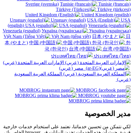
Sverige (svenska)
Tunisie (français)
Türkiye (türkçesi)
United Kingdom (english)
Uruguay (español)
USA
(english)
USA (español)
Venezuela (español)
Україна (українська)
Việt Nam (tiếng việt)
日
本 (やまと)
中国 (中国語)
한
국 (한국인)
台湾 (中国語)
ประเทศไทย (ไทย)
الإمارات العربية المتحدة (عربي)
مصر (عربي)‎
المملكة العربية السعودية
(عربي)‎ ‎
مدير الخصوصية
لكي نتمكن من تحسين خدماتنا، نعتمد على استخدام خدمات خارجية
فردية. حيث أن هذه الخدمات تخزن البيانات في browser الخاص بك،