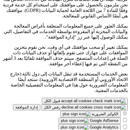
نحن ملزمون بالحصول على موافقتك على استخدام كل خدمة فردية
وفقًا للمادة 7 من اللائحة العامة لحماية البيانات (GDPR). موافقتك
هي أيضًا الأساس القانوني للمعالجة.
يمكنك العثور على جميع المعلومات المتعلقة بأغراض المعالجة
والبيانات المخزنة أو المقروءة بواسطة الخدمات في التفاصيل، التي
يمكنك الوصول إليها عبر زر "إدارة الموافقة".
يمكنك تغيير أو سحب موافقتك في أي وقت. نحن نقوم بتخزين
الموافقات على جهازك حتى تقوم بإلغائها أو حذف البيانات ذات
الصلة في إعدادات المتصفح. سيتم حذف الموافقة تلقائيًا بعد 3 أشهر
من النقطة التي تم فيها إعطاء آخر موافقة.
بعض الخدمات المستخدمة قد تنقل البيانات إلى دول ثالثة (خارج
الاتحاد الأوروبي أو المنطقة الاقتصادية الأوروبية). ستجد أيضًا
المعلومات الضرورية حول هذا في المعلومات التفصيلية الخاصة
بالخدمات المعنية.
قبول الكل
رفض الكل
إدارة الموافقة
الكوكيز الضرورية
Google AdSense
Google Analytics