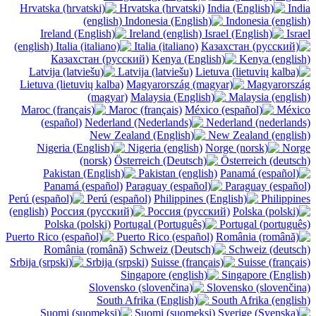
Hrvatska (hrvatski)
India
(english)
Indonesia (english)
Ireland (english)
Israel
(english)
Italia (italiano)
Казахстан (русский)
Kenya (english)
Latvija (latviešu)
Lietuva (lietuvių kalba)
Magyarország
(magyar)
Malaysia (english)
Maroc (français)
México
(español)
Nederland (nederlands)
New Zealand (english)
Nigeria (english)
Norge
(norsk)
Österreich (deutsch)
Pakistan (english)
Panamá (español)
Paraguay (español)
Perú (español)
Philippines
(english)
Россия (русский)
Polska (polski)
Portugal (português)
Puerto Rico (español)
România (română)
Schweiz (deutsch)
Srbija (srpski)
Suisse (français)
Singapore (English)
Slovensko (slovenčina)
South Afrika (english)
Suomi (suomeksi)