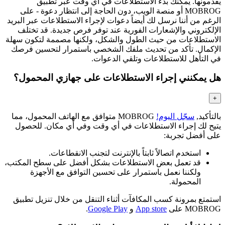
يقدمونها. يمكنك بدء الاستطلاعات في أي وقت عبر تطبيق
MOBROG أو منصة الويب، دون الحاجة إلى انتظار دعوة - على
الرغم من أننا نرسل لك أيضاً دعوات لإجراء الاستطلاعات عبر البريد
الإلكتروني والإشعارات الفورية عند توفر فرص جديدة. قد تختلف
الاستطلاعات من حيث الطول والشكل، ولكنها مصممة لتكون سهلة
الإكمال. تأكد من تحديث ملفك الشخصي باستمرار لتحسين فرصك
في التأهل للاستطلاعات وتلقي الدعوات.
هل يمكنني إجراء الاستطلاعات على جهازي المحمول؟
+
بالتأكيد,
سجّل اليوم!
MOBROG متوافق مع الهاتف المحمول، مما
يتيح لك إجراء الاستطلاعات في أي وقت وفي أي مكان. للحصول
على أفضل تجربة:
استخدم اتصالاً ثابتاً بالإنترنت لتجنب الانقطاعات.
قد تعمل بعض الاستطلاعات بشكل أفضل على سطح المكتب،
ولكننا نعمل باستمرار على تحسين التوافق مع الأجهزة
المحمولة.
استمتع بمرونة كسب المكافآت أثناء التنقل من خلال تنزيل تطبيق
MOBROG على
App store
و
Google Play
.