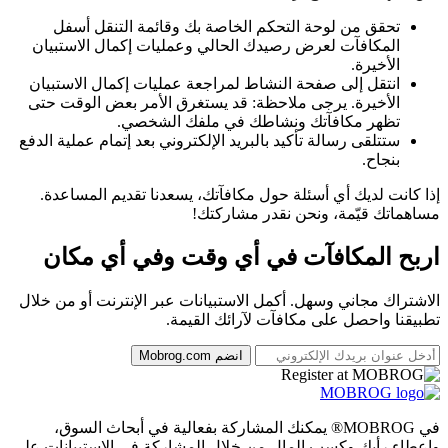
تحقق من لوحة التحكم الخاصة بك وقائمة التنقل أسفل
المكافآت لعرض رصيدك الحالي وعمليات إكمال الاستبيان
الأخيرة.
انتقل إلى صفحة النشاط لمراجعة عمليات إكمال الاستبيان
الأخيرة. يرجى ملاحظة: قد يستغرق الأمر بعض الوقت حتى
تظهر مكافآتك ونشاطك في ملفك الشخصي.
ستتلقى رسالة تأكيد بالبريد الإلكتروني بعد إتمام عملية الدفع
بنجاح.
إذا كانت لديك أي أسئلة حول مكافآتك، يسعدنا تقديم المساعدة.
مساهماتك قيّمة، ونحن نقدر مشاركتك!
اربح المكافآت في أي وقت وفي أي مكان
الاشتراك مجاني وسهل. أكمل الاستبيانات عبر الإنترنت أو من خلال
تطبيقنا واحصل على مكافآت لآرائك القيمة.
انضم Mobrog.com
في MOBROG® يمكنك المشاركة بفعالية في أبحاث السوق،
وإعطاء رأيك وكسب المال من خلال المشاركة في الاستبيانات على