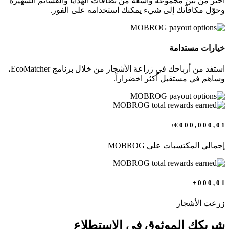
اختر من بين مجموعة واسعة من بطاقات الهدايا والقسائم الشهيرة
وحوّل مكافآتك إلى شيء يمكنك استخدامه على الفور.
خيارات مستدامة
استفد من أرباحك في زراعة الأشجار من خلال برنامج EcoMatcher،
وساهم في مستقبل أكثر اخضراراً.
€+
0
0
0
,
0
0
0
,
0
1
إجمالي المكتسبات على MOBROG
+
0
0
0
,
0
1
زرعت الأشجار
شريكك الموثوق في الاستطلاع