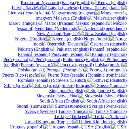
Казахстан (русский)
Kenya (english)
Latvija (latviešu)
Lietuva (lietuvių kalba)
Magyarország
(magyar)
Malaysia (english)
Maroc (français)
México
(español)
Nederland (nederlands)
New Zealand (english)
Nigeria (english)
Norge
(norsk)
Österreich (deutsch)
Pakistan (english)
Panamá (español)
Paraguay (español)
Perú (español)
Philippines
(english)
Россия (русский)
Polska (polski)
Portugal (português)
Puerto Rico (español)
România (română)
Schweiz (deutsch)
Srbija (srpski)
Suisse (français)
Singapore (English)
Slovensko (slovenčina)
South Afrika (english)
Suomi (suomeksi)
Sverige (svenska)
Tunisie (français)
Türkiye (türkçesi)
United Kingdom (english)
Uruguay (español)
USA