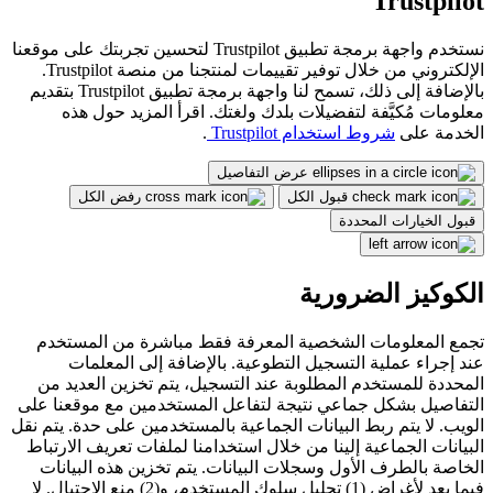
Trustpilot
نستخدم واجهة برمجة تطبيق Trustpilot لتحسين تجربتك على موقعنا
الإلكتروني من خلال توفير تقييمات لمنتجنا من منصة Trustpilot.
بالإضافة إلى ذلك، تسمح لنا واجهة برمجة تطبيق Trustpilot بتقديم
معلومات مُكيَّفة لتفضيلات بلدك ولغتك. اقرأ المزيد حول هذه
الخدمة على
شروط استخدام Trustpilot
.
عرض التفاصيل
قبول الكل
رفض الكل
قبول الخيارات المحددة
الكوكيز الضرورية
تجمع المعلومات الشخصية المعرفة فقط مباشرة من المستخدم
عند إجراء عملية التسجيل التطوعية. بالإضافة إلى المعلمات
المحددة للمستخدم المطلوبة عند التسجيل، يتم تخزين العديد من
التفاصيل بشكل جماعي نتيجة لتفاعل المستخدمين مع موقعنا على
الويب. لا يتم ربط البيانات الجماعية بالمستخدمين على حدة. يتم نقل
البيانات الجماعية إلينا من خلال استخدامنا لملفات تعريف الارتباط
الخاصة بالطرف الأول وسجلات البيانات. يتم تخزين هذه البيانات
فيما بعد لأغراض (1) تحليل سلوك المستخدم، و(2) منع الاحتيال. لا