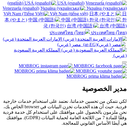
(english)
USA (español)
Venezuela (español)
Україна (українська)
Việt Nam (tiếng việt)
日
本 (やまと)
中国 (中国語)
한
국 (한국인)
台湾 (中国語)
ประเทศไทย (ไทย)
الإمارات العربية المتحدة (عربي)
مصر (عربي)‎
المملكة العربية السعودية
(عربي)‎ ‎
مدير الخصوصية
لكي نتمكن من تحسين خدماتنا، نعتمد على استخدام خدمات خارجية
فردية. حيث أن هذه الخدمات تخزن البيانات في browser الخاص بك،
نحن ملزمون بالحصول على موافقتك على استخدام كل خدمة فردية
وفقًا للمادة 7 من اللائحة العامة لحماية البيانات (GDPR). موافقتك
هي أيضًا الأساس القانوني للمعالجة.