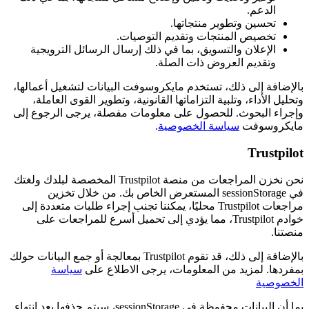
الدعم.
تحسين وتطوير منتجاتها.
تخصيص المنتجات وتقديم التوصيات.
الإعلان والتسويق، بما في ذلك إرسال الرسائل الترويجية
وتقديم العروض ذات الصلة.
بالإضافة إلى ذلك، تستخدم مايكروسوفت البيانات لتشغيل أعمالها،
وتحليل الأداء، وتلبية التزاماتها القانونية، وتطوير القوى العاملة،
وإجراء البحوث. للحصول على معلومات مفصلة، يرجى الرجوع إلى
مايكروسوفت
سياسة الخصوصية
.
Trustpilot
نحن نخزن المراجعات من منصة Trustpilot المخصصة لبلدك ولغتك
في sessionStorage المستعرض الخاص بك. من خلال تخزين
مراجعات Trustpilot محليًا، يمكننا تجنب إجراء طلبات متعددة إلى
خوادم Trustpilot، مما يؤدي إلى تحميل أسرع للمراجعات على
منصتنا.
بالإضافة إلى ذلك، قد تقوم Trustpilot بمعالجة أو جمع البيانات حولك
بمفردها. لمزيد من المعلومات، يرجى الاطلاع على
سياسة
الخصوصية
بما أن البيانات محفوظة في sessionStorage، سيتم حذفها بعد انتهاء