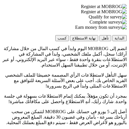
البداية
تأهل
نهاية الاستطلاع
كسب
انضم إلى MOBROG اليوم وابدأ في كسب المال من خلال مشاركة
آرائك! سجل، أكمل ملفك الشخصي، وابدأ في المشاركة في
الاستطلاعات بنقرة واحدة فقط - سواء عبر البريد الإلكتروني، أو عبر
الإنترنت، أو من خلال تطبيقنا السهل الاستخدام.
سهل التأهل لاستطلاعات الرأي المصممة خصيصًا للملف الشخصي
الفريد الخاص بك. أجب على بعض الأسئلة السريعة للتوافق مع
الاستطلاعات المثلى وابدأ في الربح بسرورة!
بمجرد أن تكون مؤهلاً، يمكنك إتمام الاستطلاعات بسهولة في جلسة
واحدة. شارك رأيك، أنهِ الاستطلاع واحصل على مكافأتك مباشرة!
أصل إلى 5 يورو في حسابك على MOBROG لتتمكن من سحب
أرباحك بسرعة - بأمان وفي غضبون 30 دقيقة. المبلغ المعروض
باليورو هو لأغراض العرض فقط - سيتم دفع المبلغ بعملتك المحلية.