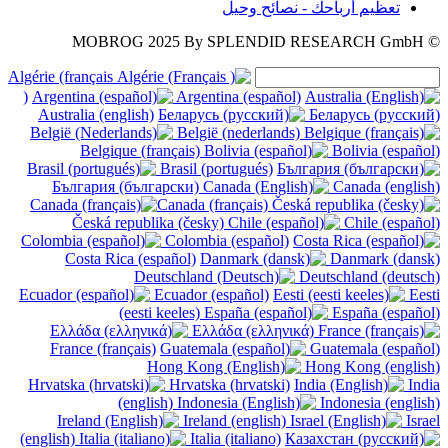
تعظيم أرباحك - نصائح وحيل
2025
By SPLENDID RESEARCH GmbH
© MOBROG
Algérie (français
)
Argentina (español)
Australia (english)
Беларусь (русский)
België (nederlands)
Belgique (français)
Bolivia (español)
Brasil (portugués)
България (български)
Canada (english)
Canada (français)
Česká republika (česky)
Chile (español)
Colombia (español)
Costa Rica (español)
Danmark (dansk)
Deutschland (deutsch)
Ecuador (español)
Eesti
(eesti keeles)
España (español)
Ελλάδα (ελληνικά)
France (français)
Guatemala (español)
Hong Kong (english)
Hrvatska (hrvatski)
India
(english)
Indonesia (english)
Ireland (english)
Israel
(english)
Italia (italiano)