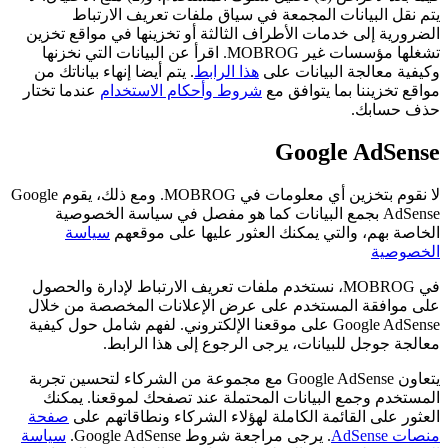
يتم نقل البيانات المجمعة في سياق ملفات تعريف الارتباط
الضرورية إلى خدمات الأطراف الثالثة أو تخزينها في مواقع تخزين
تشغلها مؤسسات غير MOBROG. اقرأ عن البيانات التي نخزنها
وكيفية معالجة البيانات على
هذا الرابط
. يتم أيضا إنهاء بياناتك من
مواقع تخزيننا بما يتوافق مع
شروط وأحكام الاستخدام
عندما تختار
حذف حسابك.
Google AdSense
لا نقوم بتخزين أي معلومات في MOBROG. ومع ذلك، يقوم Google
AdSense بجمع البيانات كما هو مفصل في سياسة الخصوصية
الخاصة بهم، والتي يمكنك العثور عليها على موقعهم
سياسة
الخصوصية
في MOBROG، نستخدم ملفات تعريف الارتباط لإدارة والحصول
على موافقة المستخدم على عرض الإعلانات المخصصة من خلال
Google AdSense على موقعنا الإلكتروني. لفهم شامل حول كيفية
معالجة جوجل للبيانات، يرجى الرجوع إلى هذا الرابط.
يتعاون Google AdSense مع مجموعة من الشركاء لتحسين تجربة
المستخدم وجمع البيانات المحتملة عند تصفحك لموقعنا. يمكنك
العثور على القائمة الكاملة لهؤلاء الشركاء ونطاقاتهم على
صفحة
منصات AdSense
. يرجى مراجعة شروط Google AdSense.
سياسة