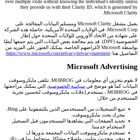
over multiple visits without knowing the individual's identity unless
they provide us with their Clarity ID, which is generated by
Microsoft Clarity.
يعمل مشغل Microsoft Clarity ومستلم البيانات المعالجة على
Microsoft Corp. في الولايات المتحدة الأمريكية. حاصلة هذه الشركة
على شهادة من الاتحاد الأوروبي للولايات المتحدة حول إطار
الخصوصية (DPF). قد يتم معالجة بعض البيانات التي يتم جمعها أيضًا
بواسطة Microsoft لأغراضهم الخاصة. يمكنك العثور على المزيد من
التفاصيل هنا:
https://www.microsoft.com/privacy/privacystatement
.
Microsoft Advertising
لا نقوم بتخزين أي معلومات في MOBROG. تتلقى مايكروسوفت
البيانات كما هو موضح في
سياسة الخصوصية
, التي يمكنك مراجعتها.
في MOBROG ، نستخدم إعلانات مايكروسوفت لتحسين تجربة
المستخدم من خلال:
تتبع التسجيلات من المستخدمين الذين يكتشفوننا على Bing،
محرك بحث مايكروسوفت.
تحديد الصفحات التي يشاهدها المستخدمون قبل التسجيل
لاستخدام خدمتنا.
تستخدم مايكروسوفت البيانات المجمعة بدورها لـ:
توفير وتحديث وتأمين وإصلاح مشاكل منتجاتها، بما في ذلك