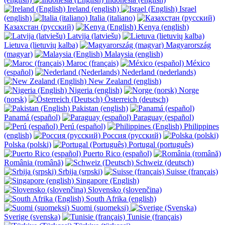
Ireland (english)
Israel
(english)
Italia (italiano)
Казахстан (русский)
Kenya (english)
Latvija (latviešu)
Lietuva (lietuvių kalba)
Magyarország
(magyar)
Malaysia (english)
Maroc (français)
México
(español)
Nederland (nederlands)
New Zealand (english)
Nigeria (english)
Norge
(norsk)
Österreich (deutsch)
Pakistan (english)
Panamá (español)
Paraguay (español)
Perú (español)
Philippines
(english)
Россия (русский)
Polska (polski)
Portugal (português)
Puerto Rico (español)
România (română)
Schweiz (deutsch)
Srbija (srpski)
Suisse (français)
Singapore (English)
Slovensko (slovenčina)
South Afrika (english)
Suomi (suomeksi)
Sverige (svenska)
Tunisie (français)