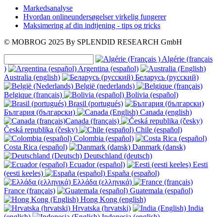
Markedsanalyse
Hvordan onlineundersøgelser virkelig fungerer
Maksimering af din indtjening - tips og tricks
© MOBROG
2025
By SPLENDID RESEARCH GmbH
Algérie (français
)
Argentina (español)
Australia (english)
Беларусь (русский)
België (nederlands)
Belgique (français)
Bolivia (español)
Brasil (portugués)
България (български)
Canada (english)
Canada (français)
Česká republika (česky)
Chile (español)
Colombia (español)
Costa Rica (español)
Danmark (dansk)
Deutschland (deutsch)
Ecuador (español)
Eesti
(eesti keeles)
España (español)
Ελλάδα (ελληνικά)
France (français)
Guatemala (español)
Hong Kong (english)
Hrvatska (hrvatski)
India
(english)
Indonesia (english)