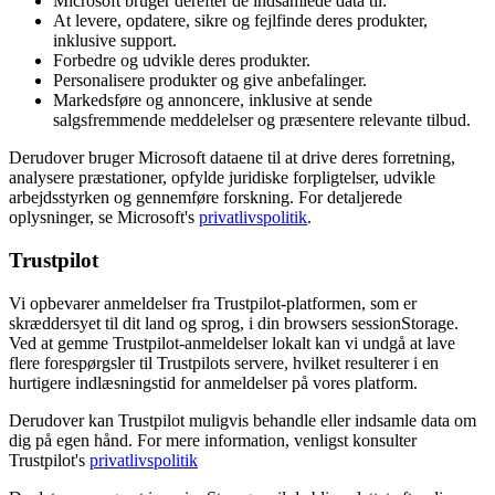
Microsoft bruger derefter de indsamlede data til:
At levere, opdatere, sikre og fejlfinde deres produkter,
inklusive support.
Forbedre og udvikle deres produkter.
Personalisere produkter og give anbefalinger.
Markedsføre og annoncere, inklusive at sende
salgsfremmende meddelelser og præsentere relevante tilbud.
Derudover bruger Microsoft dataene til at drive deres forretning,
analysere præstationer, opfylde juridiske forpligtelser, udvikle
arbejdsstyrken og gennemføre forskning. For detaljerede
oplysninger, se Microsoft's
privatlivspolitik
.
Trustpilot
Vi opbevarer anmeldelser fra Trustpilot-platformen, som er
skræddersyet til dit land og sprog, i din browsers sessionStorage.
Ved at gemme Trustpilot-anmeldelser lokalt kan vi undgå at lave
flere forespørgsler til Trustpilots servere, hvilket resulterer i en
hurtigere indlæsningstid for anmeldelser på vores platform.
Derudover kan Trustpilot muligvis behandle eller indsamle data om
dig på egen hånd. For mere information, venligst konsulter
Trustpilot's
privatlivspolitik