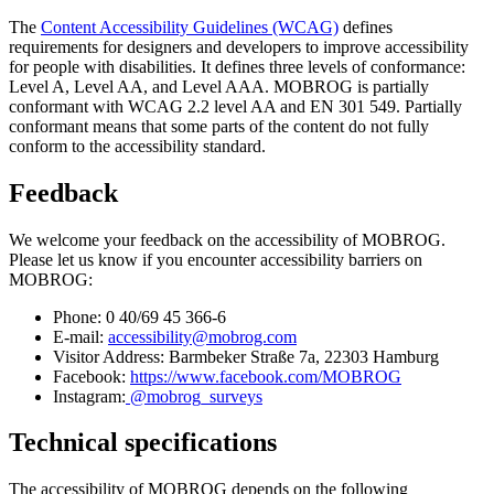
The
Content Accessibility Guidelines (WCAG)
defines
requirements for designers and developers to improve accessibility
for people with disabilities. It defines three levels of conformance:
Level A, Level AA, and Level AAA. MOBROG is partially
conformant with WCAG 2.2 level AA and EN 301 549. Partially
conformant means that some parts of the content do not fully
conform to the accessibility standard.
Feedback
We welcome your feedback on the accessibility of MOBROG.
Please let us know if you encounter accessibility barriers on
MOBROG:
Phone: 0 40/69 45 366-6
E-mail:
accessibility@mobrog.com
Visitor Address: Barmbeker Straße 7a, 22303 Hamburg
Facebook:
https://www.facebook.com/MOBROG
Instagram:
@mobrog_surveys
Technical specifications
The accessibility of MOBROG depends on the following