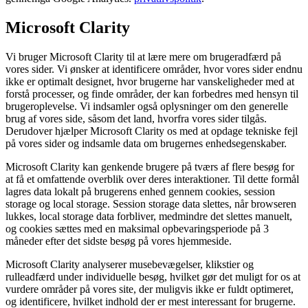
Microsoft Clarity
Vi bruger Microsoft Clarity til at lære mere om brugeradfærd på
vores sider. Vi ønsker at identificere områder, hvor vores sider endnu
ikke er optimalt designet, hvor brugerne har vanskeligheder med at
forstå processer, og finde områder, der kan forbedres med hensyn til
brugeroplevelse. Vi indsamler også oplysninger om den generelle
brug af vores side, såsom det land, hvorfra vores sider tilgås.
Derudover hjælper Microsoft Clarity os med at opdage tekniske fejl
på vores sider og indsamle data om brugernes enhedsegenskaber.
Microsoft Clarity kan genkende brugere på tværs af flere besøg for
at få et omfattende overblik over deres interaktioner. Til dette formål
lagres data lokalt på brugerens enhed gennem cookies, session
storage og local storage. Session storage data slettes, når browseren
lukkes, local storage data forbliver, medmindre det slettes manuelt,
og cookies sættes med en maksimal opbevaringsperiode på 3
måneder efter det sidste besøg på vores hjemmeside.
Microsoft Clarity analyserer musebevægelser, klikstier og
rulleadfærd under individuelle besøg, hvilket gør det muligt for os at
vurdere områder på vores site, der muligvis ikke er fuldt optimeret,
og identificere, hvilket indhold der er mest interessant for brugerne.