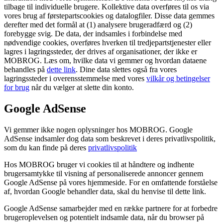
tilbage til individuelle brugere. Kollektive data overføres til os via
vores brug af førstepartscookies og datalogfiler. Disse data gemmes
derefter med det formål at (1) analysere brugeradfærd og (2)
forebygge svig. De data, der indsamles i forbindelse med
nødvendige cookies, overføres hverken til tredjepartstjenester eller
lagres i lagringssteder, der drives af organisationer, der ikke er
MOBROG. Læs om, hvilke data vi gemmer og hvordan dataene
behandles på
dette link
. Dine data slettes også fra vores
lagringssteder i overensstemmelse med vores
vilkår og betingelser
for brug
når du vælger at slette din konto.
Google AdSense
Vi gemmer ikke nogen oplysninger hos MOBROG. Google
AdSense indsamler dog data som beskrevet i deres privatlivspolitik,
som du kan finde på deres
privatlivspolitik
Hos MOBROG bruger vi cookies til at håndtere og indhente
brugersamtykke til visning af personaliserede annoncer gennem
Google AdSense på vores hjemmeside. For en omfattende forståelse
af, hvordan Google behandler data, skal du henvise til dette link.
Google AdSense samarbejder med en række partnere for at forbedre
brugeroplevelsen og potentielt indsamle data, når du browser på