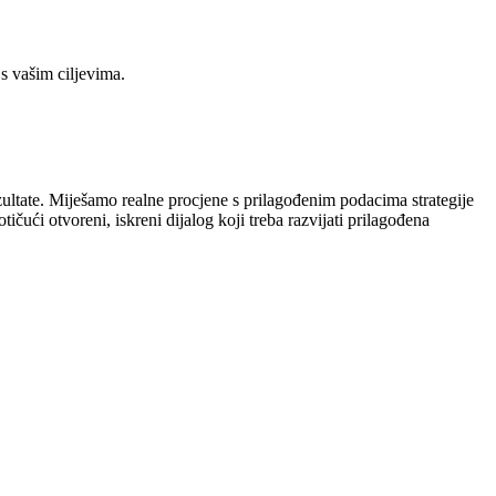
 s vašim ciljevima.
rezultate. Miješamo realne procjene s prilagođenim podacima strategije
čući otvoreni, iskreni dijalog koji treba razvijati prilagođena