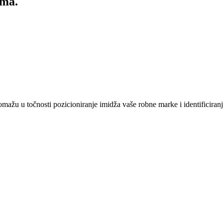
ima.
mažu u točnosti pozicioniranje imidža vaše robne marke i identificiranje