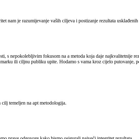
itet nam je razumijevanje vaših ciljeva i postizanje rezultata usklađenih
anosti, s nepokolebljivim fokusom na a metoda koja daje najkvalitetnije 
arku ili ciljnu publiku upite. Hodamo s vama kroz cijelo putovanje, poti
cilj temeljen na apt metodologija.
o prave odgovore kako bismo osigurali najveći integritet rezultata.