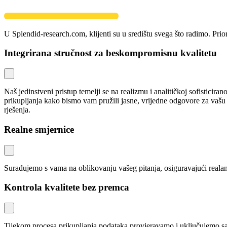
U Splendid-research.com, klijenti su u središtu svega što radimo. Prior
Integrirana stručnost za beskompromisnu kvalitetu
Naš jedinstveni pristup temelji se na realizmu i analitičkoj sofisticir
prikupljanja kako bismo vam pružili jasne, vrijedne odgovore za vašu m
rješenja.
Realne smjernice
Surađujemo s vama na oblikovanju vašeg pitanja, osiguravajući realan 
Kontrola kvalitete bez premca
Tijekom procesa prikupljanja podataka provjeravamo i uključujemo sam