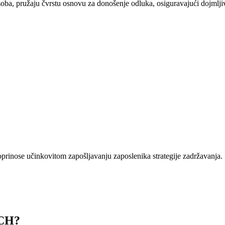
 osoba, pružaju čvrstu osnovu za donošenje odluka, osiguravajući dojmlj
oprinose učinkovitom zapošljavanju zaposlenika strategije zadržavanja.
CH?