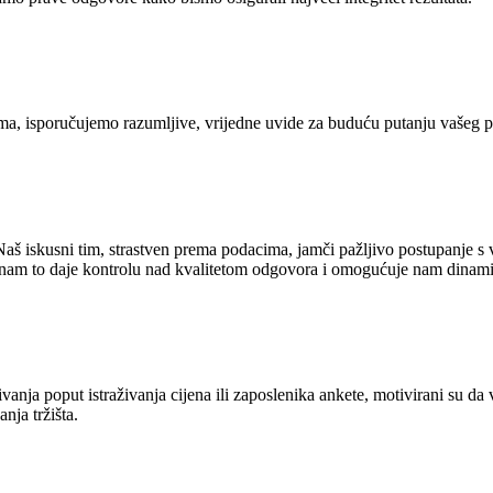
ima, isporučujemo razumljive, vrijedne uvide za buduću putanju vašeg p
. Naš iskusni tim, strastven prema podacima, jamči pažljivo postupanje
nam to daje kontrolu nad kvalitetom odgovora i omogućuje nam dinam
aživanja poput istraživanja cijena ili zaposlenika ankete, motivirani su
nja tržišta.