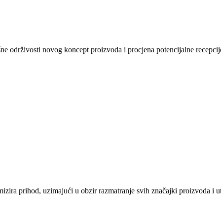
šne održivosti novog koncept proizvoda i procjena potencijalne recepci
ira prihod, uzimajući u obzir razmatranje svih značajki proizvoda i utv