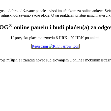
strogost i dobro održavane panele s visokim učinkom za online ankete.
tinski održavamo svoje ploče. Ovaj praktičan pristup jamči najvišu kval
®
ROG
online panelu i budi plaćen(a) za odgo
U prosjeku plaćamo između 6 HRK i 20 HRK po anketi.
Registriraj
svoje mišljenje i zaraditi novac sudjelovanjem u online i mobilnim istraž