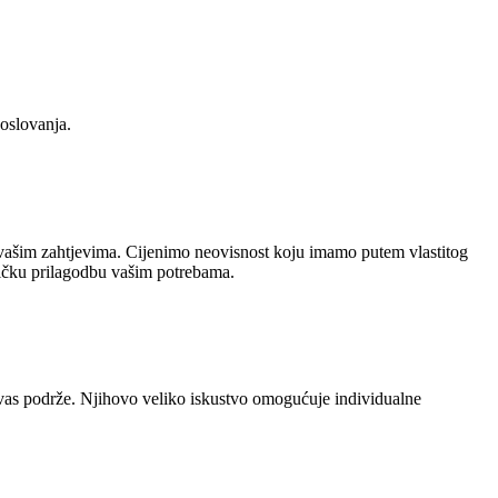
oslovanja.
 s vašim zahtjevima. Cijenimo neovisnost koju imamo putem vlastitog
ičku prilagodbu vašim potrebama.
 da vas podrže. Njihovo veliko iskustvo omogućuje individualne