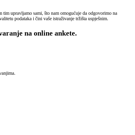
 Svim tim upravljamo sami, što nam omogućuje da odgovorimo na
itetu podataka i čini vaše istraživanje tržišta uspješnim.
varanje na online ankete.
ivanjima.