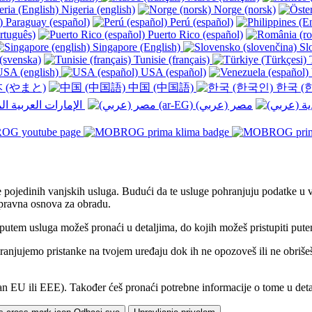
Nigeria (english)
Norge (norsk)
Paraguay (español)
Perú (español)
rtuguês)
Puerto Rico (español)
Singapore (English)
Slo
(svenska)
Tunisie (français)
T
SA (english)
USA (español)
 (やまと)
中国 (中国語)
한국 (
الإمارات العربية المتحدة (عربي) ‎
e pojedinih vanjskih usluga. Budući da te usluge pohranjuju podatke u 
 pravna osnova za obradu.
ju putem usluga možeš pronaći u detaljima, do kojih možeš pristupiti p
hranjujemo pristanke na tvojem uređaju dok ih ne opozoveš ili ne obriš
an EU ili EEE). Također ćeš pronaći potrebne informacije o tome u deta