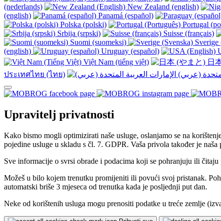
(nederlands)
New Zealand (english)
(english)
Panamá (español)
Polska (polski)
Portugal (po
Srbija (srpski)
Suisse (français)
Suomi (suomeksi)
Sverige 
(english)
Uruguay (español)
U
Việt Nam (tiếng việt)
日本
ประเทศไทย (ไทย)
Upravitelj privatnosti
Kako bismo mogli optimizirati naše usluge, oslanjamo se na korištenj
pojedine usluge u skladu s čl. 7. GDPR. Vaša privola također je naša
Sve informacije o svrsi obrade i podacima koji se pohranjuju ili čita
Možeš u bilo kojem trenutku promijeniti ili povući svoj pristanak. Po
automatski briše 3 mjeseca od trenutka kada je posljednji put dan.
Neke od korištenih usluga mogu prenositi podatke u treće zemlje (izv