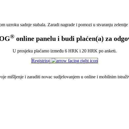
m uzroku sadnje stabala. Zaradi nagrade i pomozi u stvaranju zelenije
®
ROG
online panelu i budi plaćen(a) za odgo
U prosjeku plaćamo između 6 HRK i 20 HRK po anketi.
Registriraj
svoje mišljenje i zaraditi novac sudjelovanjem u online i mobilnim istraž