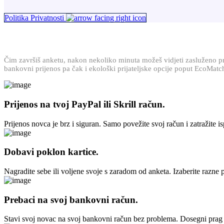
Politika Privatnosti
Čim završiš anketu, nakon nekoliko minuta možeš vidjeti zasluženo priz
bankovni prijenos pa čak i ekološki prijateljske opcije poput EcoMatc
Prijenos na tvoj PayPal ili Skrill račun.
Prijenos novca je brz i siguran. Samo povežite svoj račun i zatražite is
Dobavi poklon kartice.
Nagradite sebe ili voljene svoje s zaradom od anketa. Izaberite razne
Prebaci na svoj bankovni račun.
Stavi svoj novac na svoj bankovni račun bez problema. Dosegni prag za