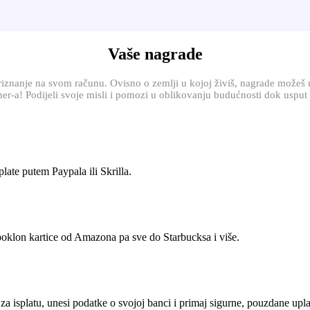
Vaše nagrade
nanje na svom računu. Ovisno o zemlji u kojoj živiš, nagrade možeš unov
her-a! Podijeli svoje misli i pomozi u oblikovanju budućnosti dok usput
plate putem Paypala ili Skrilla.
 poklon kartice od Amazona pa sve do Starbucksa i više.
 isplatu, unesi podatke o svojoj banci i primaj sigurne, pouzdane upla