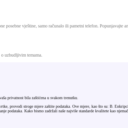
bne posebne vještine, samo računalo ili pametni telefon. Popunjavajte a
an o uzbudljivim temama.
vaša privatnost bila zaštićena u svakom trenutku.
rtke, provodi stroge mjere zaštite podataka. Ove mjere, kao što su: B. Enkripci
otkrivanje podataka. Kako bismo zadržali naše najviše standarde kvalitete kao