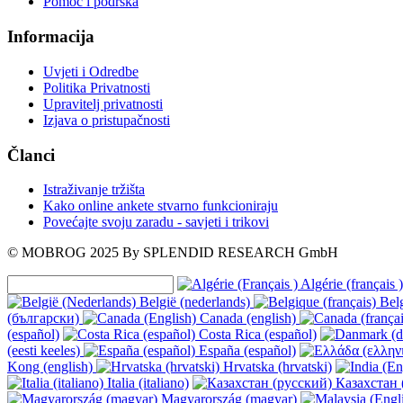
Pomoć i podrška
Informacija
Uvjeti i Odredbe
Politika Privatnosti
Upravitelj privatnosti
Izjava o pristupačnosti
Članci
Istraživanje tržišta
Kako online ankete stvarno funkcioniraju
Povećajte svoju zaradu - savjeti i trikovi
© MOBROG
2025
By SPLENDID RESEARCH GmbH
Algérie (français )
België (nederlands)
Belg
(български)
Canada (english)
(español)
Costa Rica (español)
(eesti keeles)
España (español)
Kong (english)
Hrvatska (hrvatski)
Italia (italiano)
Казахстан 
Magyarország (magyar)