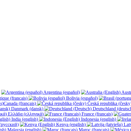
Argentina (español)
Austr
ique (français)
Bolivia (español)
Canada (français)
Česká republika (česk
Danmark (dansk)
Deutschland (deutsc
Ελλάδα (ελληνικά)
France (français)
India (english)
Indonesia (english)
(русский)
Kenya (english)
Latv
Malaysia (english)
Maroc (français)