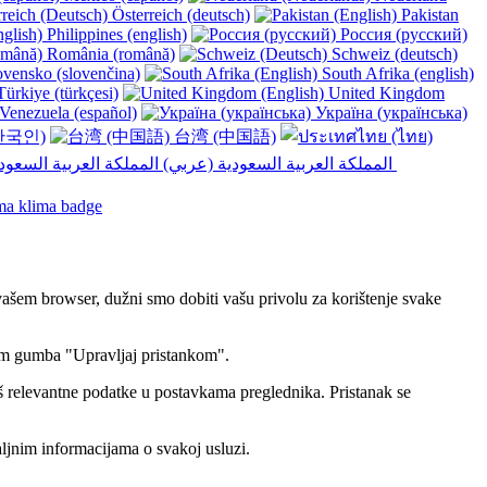
Österreich (deutsch)
Pakistan
Philippines (english)
Россия (русский)
România (română)
Schweiz (deutsch)
vensko (slovenčina)
South Afrika (english)
ürkiye (türkçesi)
United Kingdom
Venezuela (español)
Україна (українська)
한국인)
台湾 (中国語)
المملكة العربية السعودية (عربي)‎ ‎
vašem browser, dužni smo dobiti vašu privolu za korištenje svake
utem gumba "Upravljaj pristankom".
eš relevantne podatke u postavkama preglednika. Pristanak se
ljnim informacijama o svakoj usluzi.