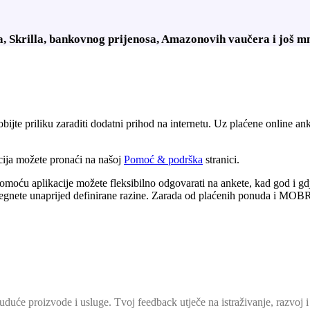
, Skrilla, bankovnog prijenosa, Amazonovih vaučera i još m
dobijte priliku zaraditi dodatni prihod na internetu. Uz plaćene online a
acija možete pronaći na našoj
Pomoć & podrška
stranici.
ću aplikacije možete fleksibilno odgovarati na ankete, kad god i gd
dosegnete unaprijed definirane razine. Zarada od plaćenih ponuda i MO
duće proizvode i usluge. Tvoj feedback utječe na istraživanje, razvoj i 