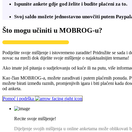
Ispunite ankete gdje god želite i budite plaćeni za to.
Svoj saldo možete jednostavno unovčiti putem Paypala
Što mogu učiniti u MOBROG-u?
Podijelite svoje mišljenje i istovremeno zaradite! Pridružite se sada i 
novac na mreži dok dijelite svoje mišljenje o najaktualnijim temama!
Ako imate još pitanja o sudjelovanju od kuće ili na putu, više inform
Kao član MOBROG-a, možete zarađivati i putem plaćenih ponuda. Pomo
možete birati između raznih, promjenjivih igara i biti plaćeni kada 
od anketa.
Pomoć i podrška
Recite svoje mišljenje!
Dijeljenje svojih mišljenja u online anketama može oblikovati bu