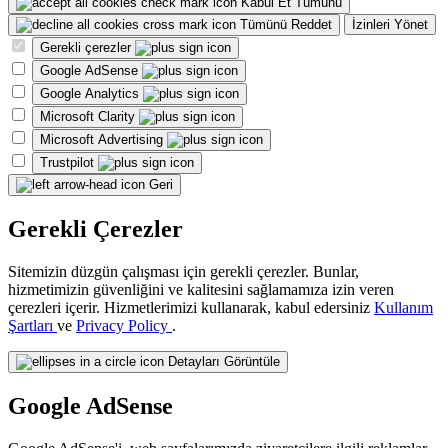
Kabul Et Tümünü
Tümünü Reddet
İzinleri Yönet
Gerekli çerezler
Google AdSense
Google Analytics
Microsoft Clarity
Microsoft Advertising
Trustpilot
Geri
Gerekli Çerezler
Sitemizin düzgün çalışması için gerekli çerezler. Bunlar,
hizmetimizin güvenliğini ve kalitesini sağlamamıza izin veren
çerezleri içerir. Hizmetlerimizi kullanarak, kabul edersiniz
Kullanım
Şartları
ve
Privacy Policy
.
Detayları Görüntüle
Google AdSense