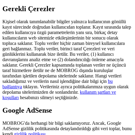
Gerekli Çerezler
Kişisel olarak tanımlanabilir bilgiler yalnızca kullanıcının gönüllü
kayıt sürecinde doğrudan kullanıcıdan toplanır. Kayıt sırasında talep
edilen kullanıcıya özgü parametrelerin yanı sıra, birkaç detay
kullanıcıların web sitemizle etkileşimlerinin bir sonucu olarak
topluca saklanır. Toplu veriler hiçbir zaman bireysel kullanıcılara
geri bağlanmaz. Toplu veriler, birinci taraf Çerezleri ve veri
günlüklerini kullanarak bize iletilir. Bu veriler, (1) kullanıcı
davranışlarını analiz etme ve (2) dolandırıcılığı önleme amacıyla
saklanır. Gerekli Çerezler kapsamında toplanan veriler ne üçüncü
taraf hizmetlere iletilir ne de MOBROG dışında kuruluşlar
tarafından işletilen depolama sitelerinde saklanır. Hangi verileri
sakladığımız ve verilerin nasıl işlendiğine dair bilgi için
bu
bağlantıya
tıklayın. Verileriniz ayrıca politikalarımıza uygun olarak
depolama sitelerimizden de sonlandırılır.
kullanım şartları ve
koşulları
hesabınızı silmeyi seçtiğinizde.
Google AdSense
MOBROG'da herhangi bir bilgi saklamıyoruz. Ancak, Google
AdSense gizlilik politikasında detaylandırıldığı gibi veri toplar, bunu
kendi
gizlilik politikası