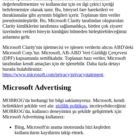
değerlendirmemize ve kullanıcılar için en ilgi çekici içeriği
belirlememize olanak tanır. Bu, bireysel fare hareketleri ve
duraklamalar gibi ayrıntılı bilgileri içerir. Toplanan tüm veriler
pseudonimleştirilir. Bu, Microsoft Clarity tarafından oluşturulan
Clarity kimliklerini tarafımıza sağlamadıkça, birden çok ziyaret
üzerinden verileri bireyin kimliğini bilmeden birleştirebileceğimiz
anlamına gelir.
Microsoft Clarity'nin işletmecisi ve işlenen verilerin alıcısı ABD'deki
Microsoft Corp.'tur. Microsoft, AB-ABD Veri Gizliliği Çerçevesi
(DPF) kapsamında sertifikalıdır. Toplanan bazı veriler, Microsoft
tarafından kendi amaçları için de işlenebilir. Daha fazla detayı
burada bulabilirsiniz:
https://www.microsoft.com/privacy/privacystatement
.
Microsoft Advertising
MOBROG'da herhangi bir bilgi saklamıyoruz. Microsoft, kendi
belirttikleri şekilde veri alır.
gizlilik politikası
, inceleyebileceğiniz
MOBROG'da, kullanıcı deneyimini şu şekilde geliştirmek için
Microsoft Advertising kullanırız:
Bing, Microsoft'ın arama motorunda bizi keşfeden
kullanıcıların kayıtlarını takip etmek.