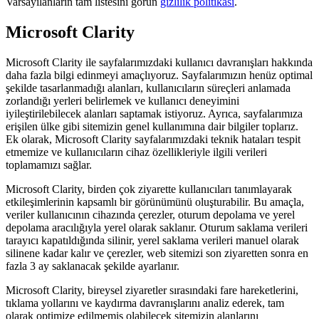
Varsayılanların tam listesini görün
gizlilik politikası
.
Microsoft Clarity
Microsoft Clarity ile sayfalarımızdaki kullanıcı davranışları hakkında
daha fazla bilgi edinmeyi amaçlıyoruz. Sayfalarımızın henüz optimal
şekilde tasarlanmadığı alanları, kullanıcıların süreçleri anlamada
zorlandığı yerleri belirlemek ve kullanıcı deneyimini
iyileştirilebilecek alanları saptamak istiyoruz. Ayrıca, sayfalarımıza
erişilen ülke gibi sitemizin genel kullanımına dair bilgiler toplarız.
Ek olarak, Microsoft Clarity sayfalarımızdaki teknik hataları tespit
etmemize ve kullanıcıların cihaz özellikleriyle ilgili verileri
toplamamızı sağlar.
Microsoft Clarity, birden çok ziyarette kullanıcıları tanımlayarak
etkileşimlerinin kapsamlı bir görünümünü oluşturabilir. Bu amaçla,
veriler kullanıcının cihazında çerezler, oturum depolama ve yerel
depolama aracılığıyla yerel olarak saklanır. Oturum saklama verileri
tarayıcı kapatıldığında silinir, yerel saklama verileri manuel olarak
silinene kadar kalır ve çerezler, web sitemizi son ziyaretten sonra en
fazla 3 ay saklanacak şekilde ayarlanır.
Microsoft Clarity, bireysel ziyaretler sırasındaki fare hareketlerini,
tıklama yollarını ve kaydırma davranışlarını analiz ederek, tam
olarak optimize edilmemiş olabilecek sitemizin alanlarını