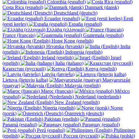
Colombia (español)
Costa Rica (español)
Danmark (dansk)
Deutschland (deutsch)
Ecuador (español)
Eesti
(eesti keeles)
España (español)
Ελλάδα (ελληνικά)
France (français)
Guatemala (español)
Hong Kong (english)
Hrvatska (hrvatski)
India
(english)
Indonesia (english)
Ireland (english)
Israel
(english)
Italia (italiano)
Казахстан (русский)
Kenya (english)
Latvija (latviešu)
Lietuva (lietuvių kalba)
Magyarország
(magyar)
Malaysia (english)
Maroc (français)
México
(español)
Nederland (nederlands)
New Zealand (english)
Nigeria (english)
Norge
(norsk)
Österreich (deutsch)
Pakistan (english)
Panamá (español)
Paraguay (español)
Perú (español)
Philippines
(english)
Россия (русский)