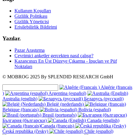
Kullanım Koşulları
Gizlilik Politikası
Gizlilik Yöneticisi
Erişilebilirlik Bildirimi
Yazılar.
Pazar Araştırma
Çevrimiçi anketler gerçekten nasıl çalışır?
Kazancınızı En Üst Düzeye Çıkarma - İpuçları ve Püf
Noktaları
© MOBROG
2025
By SPLENDID RESEARCH GmbH
Algérie (français
)
Argentina (español)
Australia (english)
Беларусь (русский)
België (nederlands)
Belgique (français)
Bolivia (español)
Brasil (portugués)
България (български)
Canada (english)
Canada (français)
Česká republika (česky)
Chile (español)