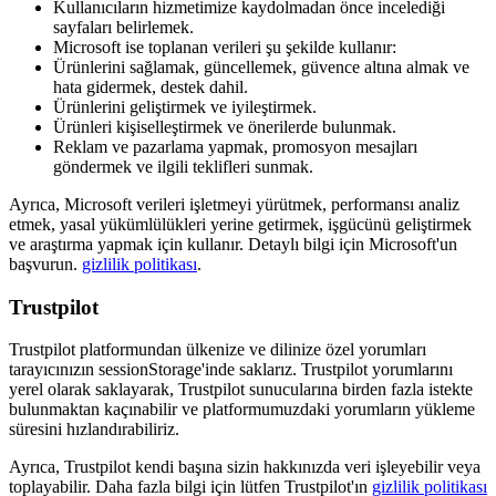
Kullanıcıların hizmetimize kaydolmadan önce incelediği
sayfaları belirlemek.
Microsoft ise toplanan verileri şu şekilde kullanır:
Ürünlerini sağlamak, güncellemek, güvence altına almak ve
hata gidermek, destek dahil.
Ürünlerini geliştirmek ve iyileştirmek.
Ürünleri kişiselleştirmek ve önerilerde bulunmak.
Reklam ve pazarlama yapmak, promosyon mesajları
göndermek ve ilgili teklifleri sunmak.
Ayrıca, Microsoft verileri işletmeyi yürütmek, performansı analiz
etmek, yasal yükümlülükleri yerine getirmek, işgücünü geliştirmek
ve araştırma yapmak için kullanır. Detaylı bilgi için Microsoft'un
başvurun.
gizlilik politikası
.
Trustpilot
Trustpilot platformundan ülkenize ve dilinize özel yorumları
tarayıcınızın sessionStorage'inde saklarız. Trustpilot yorumlarını
yerel olarak saklayarak, Trustpilot sunucularına birden fazla istekte
bulunmaktan kaçınabilir ve platformumuzdaki yorumların yükleme
süresini hızlandırabiliriz.
Ayrıca, Trustpilot kendi başına sizin hakkınızda veri işleyebilir veya
toplayabilir. Daha fazla bilgi için lütfen Trustpilot'ın
gizlilik politikası