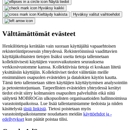
Näytä tiedot
Hyväksy kaikki
Kieltäydy kaikista
Hyväksy valitut vaihtoehdot
Välttämättömät evästeet
Henkilötietoja kerätään vain suoraan käyttäjältä vapaaehtoisen
rekisteröintiprosessin yhteydessä. Rekisteröinnissä vaadittavien
käyttäjäkohtaisten tietojen lisäksi useita tietoja tallennetaan
kollektiivisesti käyttäjien vuorovaikutusten seurauksena
verkkosivustomme kanssa. Kollektiivisia tietoja ei koskaan liitetä
yksittäisiin käyttäjiin. Kollektiiviset tiedot välitetään meille
ensimmäisen osapuolen evästeiden ja datalokien käytön kautta.
Tämä tieto tallennetaan sitten käyttäjien käyttäytymisen analysointiin
ja petostentorjuntaan. Tarpeellisten evästeiden yhteydessä kerätyt
tiedot eivät siirry kolmansien osapuolten palveluihin eikä niitä
säilytetä MOBROGin ulkopuolisten organisaatioiden hallinnoimissa
varastointipaikoissa. Lue lisää tallentamistamme tiedoista ja niiden
käsittelystä
tästä linkistä
. Tietosi poistetaan myös
varastointipaikoistamme noudattaen meidän
käyttöehdot ja -
edellytykset
kun päätät poistaa tilisi.