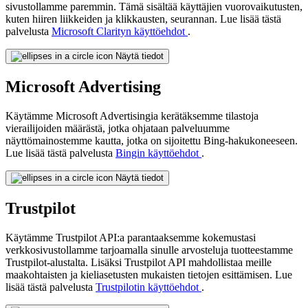
sivustollamme paremmin. Tämä sisältää käyttäjien vuorovaikutusten,
kuten hiiren liikkeiden ja klikkausten, seurannan. Lue lisää tästä
palvelusta
Microsoft Clarityn käyttöehdot
.
Näytä tiedot
Microsoft Advertising
Käytämme Microsoft Advertisingia kerätäksemme tilastoja
vierailijoiden määrästä, jotka ohjataan palveluumme
näyttömainostemme kautta, jotka on sijoitettu Bing-hakukoneeseen.
Lue lisää tästä palvelusta
Bingin käyttöehdot
.
Näytä tiedot
Trustpilot
Käytämme Trustpilot API:a parantaaksemme kokemustasi
verkkosivustollamme tarjoamalla sinulle arvosteluja tuotteestamme
Trustpilot-alustalta. Lisäksi Trustpilot API mahdollistaa meille
maakohtaisten ja kieliasetusten mukaisten tietojen esittämisen. Lue
lisää tästä palvelusta
Trustpilotin käyttöehdot
.