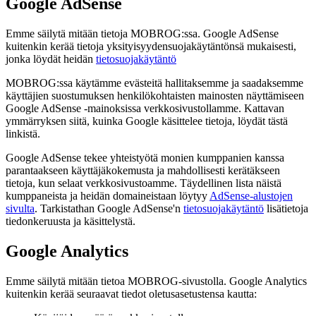
Google AdSense
Emme säilytä mitään tietoja MOBROG:ssa. Google AdSense
kuitenkin kerää tietoja yksityisyydensuojakäytäntönsä mukaisesti,
jonka löydät heidän
tietosuojakäytäntö
MOBROG:ssa käytämme evästeitä hallitaksemme ja saadaksemme
käyttäjien suostumuksen henkilökohtaisten mainosten näyttämiseen
Google AdSense -mainoksissa verkkosivustollamme. Kattavan
ymmärryksen siitä, kuinka Google käsittelee tietoja, löydät tästä
linkistä.
Google AdSense tekee yhteistyötä monien kumppanien kanssa
parantaakseen käyttäjäkokemusta ja mahdollisesti kerätäkseen
tietoja, kun selaat verkkosivustoamme. Täydellinen lista näistä
kumppaneista ja heidän domaineistaan löytyy
AdSense-alustojen
sivulta
. Tarkistathan Google AdSense'n
tietosuojakäytäntö
lisätietoja
tiedonkeruusta ja käsittelystä.
Google Analytics
Emme säilytä mitään tietoa MOBROG-sivustolla. Google Analytics
kuitenkin kerää seuraavat tiedot oletusasetustensa kautta: