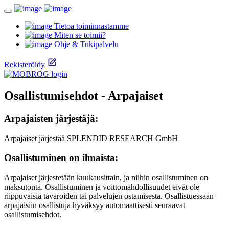
Tietoa toiminnastamme
Miten se toimii?
Ohje & Tukipalvelu
Rekisteröidy
Osallistumisehdot - Arpajaiset
Arpajaisten järjestäjä:
Arpajaiset järjestää SPLENDID RESEARCH GmbH
Osallistuminen on ilmaista:
Arpajaiset järjestetään kuukausittain, ja niihin osallistuminen on
maksutonta. Osallistuminen ja voittomahdollisuudet eivät ole
riippuvaisia tavaroiden tai palvelujen ostamisesta. Osallistuessaan
arpajaisiin osallistuja hyväksyy automaattisesti seuraavat
osallistumisehdot.