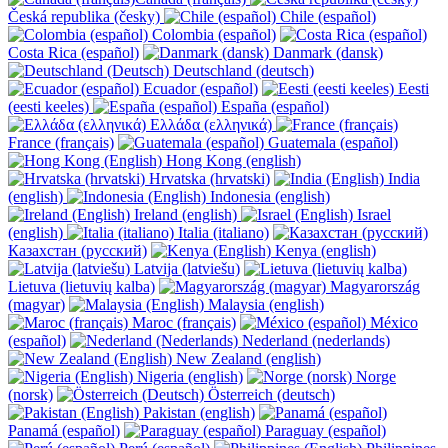
Česká republika (česky)
Chile (español)
Colombia (español)
Costa Rica (español)
Danmark (dansk)
Deutschland (deutsch)
Ecuador (español)
Eesti
(eesti keeles)
España (español)
Ελλάδα (ελληνικά)
France (français)
Guatemala (español)
Hong Kong (english)
Hrvatska (hrvatski)
India
(english)
Indonesia (english)
Ireland (english)
Israel
(english)
Italia (italiano)
Казахстан (русский)
Kenya (english)
Latvija (latviešu)
Lietuva (lietuvių kalba)
Magyarország
(magyar)
Malaysia (english)
Maroc (français)
México
(español)
Nederland (nederlands)
New Zealand (english)
Nigeria (english)
Norge
(norsk)
Österreich (deutsch)
Pakistan (english)
Panamá (español)
Paraguay (español)