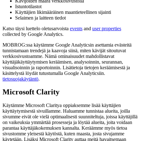
Kävijöiden määrä verkkosivustolla
Istuntotilastot
Käyttäjien likimääräinen maantieteellinen sijainti
Selaimen ja laitteen tiedot
Katso täysi luettelo oletusarvoista
events
and
user properties
collected by Google Analytics.
MOBROG:ssa käytämme Google Analyticsin asettamia evästeitä
tunnistamaan trendejä ja kaavoja siinä, miten kävijät sitoutuvat
verkkosivustoamme. Nämä ominaisuudet mahdollistavat
käyttäjäkäyttäytymisen keräämisen, analysoinnin, seurannan,
visualisoinnin ja raportoinnin. Lisätietoja tietojen keräämisestä ja
käsittelystä löydät tutustumalla Google Analyticsiin.
tietosuojakäytäntö
.
Microsoft Clarity
Käytämme Microsoft Claritya oppiaksemme lisää käyttäjien
käyttäytymisestä sivuillamme. Haluamme tunnistaa alueita, joilla
sivumme eivät ole vielä optimaalisesti suunniteltuja, joissa käyttäjillä
on vaikeuksia ymmärtää prosesseja ja löytää alueita, joita voidaan
parantaa käyttäjäkokemuksen kannalta. Keräämme myös tietoa
sivustomme yleisestä käytöstä, kuten maasta, josta sivujamme
käytetään. Lisäksi Microsoft Clarity auttaa meitä havaitsemaan