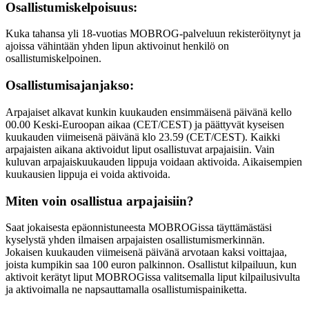
Osallistumiskelpoisuus:
Kuka tahansa yli 18-vuotias MOBROG-palveluun rekisteröitynyt ja
ajoissa vähintään yhden lipun aktivoinut henkilö on
osallistumiskelpoinen.
Osallistumisajanjakso:
Arpajaiset alkavat kunkin kuukauden ensimmäisenä päivänä kello
00.00 Keski-Euroopan aikaa (CET/CEST) ja päättyvät kyseisen
kuukauden viimeisenä päivänä klo 23.59 (CET/CEST). Kaikki
arpajaisten aikana aktivoidut liput osallistuvat arpajaisiin. Vain
kuluvan arpajaiskuukauden lippuja voidaan aktivoida. Aikaisempien
kuukausien lippuja ei voida aktivoida.
Miten voin osallistua arpajaisiin?
Saat jokaisesta epäonnistuneesta MOBROGissa täyttämästäsi
kyselystä yhden ilmaisen arpajaisten osallistumismerkinnän.
Jokaisen kuukauden viimeisenä päivänä arvotaan kaksi voittajaa,
joista kumpikin saa 100 euron palkinnon. Osallistut kilpailuun, kun
aktivoit kerätyt liput MOBROGissa valitsemalla liput kilpailusivulta
ja aktivoimalla ne napsauttamalla osallistumispainiketta.