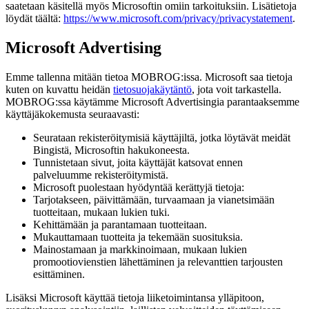
saatetaan käsitellä myös Microsoftin omiin tarkoituksiin. Lisätietoja
löydät täältä:
https://www.microsoft.com/privacy/privacystatement
.
Microsoft Advertising
Emme tallenna mitään tietoa MOBROG:issa. Microsoft saa tietoja
kuten on kuvattu heidän
tietosuojakäytäntö
, jota voit tarkastella.
MOBROG:ssa käytämme Microsoft Advertisingia parantaaksemme
käyttäjäkokemusta seuraavasti:
Seurataan rekisteröitymisiä käyttäjiltä, jotka löytävät meidät
Bingistä, Microsoftin hakukoneesta.
Tunnistetaan sivut, joita käyttäjät katsovat ennen
palveluumme rekisteröitymistä.
Microsoft puolestaan hyödyntää kerättyjä tietoja:
Tarjotakseen, päivittämään, turvaamaan ja vianetsimään
tuotteitaan, mukaan lukien tuki.
Kehittämään ja parantamaan tuotteitaan.
Mukauttamaan tuotteita ja tekemään suosituksia.
Mainostamaan ja markkinoimaan, mukaan lukien
promootiovienstien lähettäminen ja relevanttien tarjousten
esittäminen.
Lisäksi Microsoft käyttää tietoja liiketoimintansa ylläpitoon,