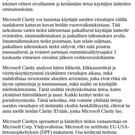
tekniset virheet sivuillamme ja keräämään tietoa käyttäjien laitteiden
ominaisuuksista.
Microsoft Clarity voi tunnistaa käyttäjät useiden vierailujen välillä
saadakseen kattavan kuvan heidän vuorovaikutuksistaan. Tätä
tarkoitusta varten tiedot tallennetaan paikallisesti käyttäjän laitteelle
evästeiden, istuntotallennuksen ja paikallisen tallennuksen avulla.
Istuntotallennuksen tiedot poistetaan, kun selain suljetaan,
paikallisen tallennuksen tiedot säilyvät, ellei niitä poisteta
manuaalisesti, ja evästeet asetetaan enimmäissäilytysajaksi 3
kuukautta viimeisen vierailun jälkeen verkkosivustollamme.
Microsoft Clarity analysoi hiiren liikkeitä, klikkausreittejä ja
vierityskäyttäytymistä yksittäisten vierailujen aikana, mikä
mahdollistaa sivustomme alueiden arvioinnin, jotka eivät ehkä ole
täysin optimoituja ja tunnistamaan, mikä sisältö on käyttäjille
mielenkiintoisinta. Tämä sisältää yksityiskohtaista tietoa, kuten
yksittäiset hiirenliikkeet ja tauot. Kaikki kerätyt tiedot on
pseudonymisoitu. Tämä tarkoittaa, että voimme yhdistää tietoja
useiden vierailujen yli tietämättä yksilön henkilöllisyyttä, elleivät he
anna meille heidän Clarity ID:tään, jonka Microsoft Clarity luo.
Microsoft Clarityn operaattori ja käsitellyn tiedon vastaanottaja on
Microsoft Corp. Yhdysvalloissa. Microsoft on sertifioitu EU-USA-
tietosuojakehyksen (DPF) mukaisesti. Osa kerätystä tiedosta