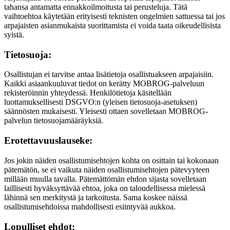
tahansa antamatta ennakkoilmoitusta tai perusteluja. Tätä
vaihtoehtoa käytetään erityisesti teknisten ongelmien sattuessa tai jos
arpajaisten asianmukaista suorittamista ei voida taata oikeudellisista
syistä.
Tietosuoja:
Osallistujan ei tarvitse antaa lisätietoja osallistuakseen arpajaisiin.
Kaikki asiaankuuluvat tiedot on kerätty MOBROG-palveluun
rekisteröinnin yhteydessä. Henkilötietoja käsitellään
luottamuksellisesti DSGVO:n (yleisen tietosuoja-asetuksen)
säännösten mukaisesti. Yleisesti ottaen sovelletaan MOBROG-
palvelun tietosuojamääräyksiä.
Erotettavuuslauseke:
Jos jokin näiden osallistumisehtojen kohta on osittain tai kokonaan
pätemätön, se ei vaikuta näiden osallistumisehtojen pätevyyteen
millään muulla tavalla. Pätemättömän ehdon sijasta sovelletaan
laillisesti hyväksyttävää ehtoa, joka on taloudellisessa mielessä
lähinnä sen merkitystä ja tarkoitusta. Sama koskee näissä
osallistumisehdoissa mahdollisesti esiintyvää aukkoa.
Lopulliset ehdot: