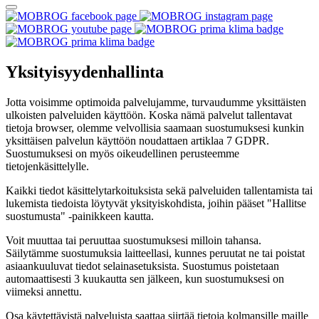
Yksityisyydenhallinta
Jotta voisimme optimoida palvelujamme, turvaudumme yksittäisten
ulkoisten palveluiden käyttöön. Koska nämä palvelut tallentavat
tietoja browser, olemme velvollisia saamaan suostumuksesi kunkin
yksittäisen palvelun käyttöön noudattaen artiklaa 7 GDPR.
Suostumuksesi on myös oikeudellinen perusteemme
tietojenkäsittelylle.
Kaikki tiedot käsittelytarkoituksista sekä palveluiden tallentamista tai
lukemista tiedoista löytyvät yksityiskohdista, joihin pääset "Hallitse
suostumusta" -painikkeen kautta.
Voit muuttaa tai peruuttaa suostumuksesi milloin tahansa.
Säilytämme suostumuksia laitteellasi, kunnes peruutat ne tai poistat
asiaankuuluvat tiedot selainasetuksista. Suostumus poistetaan
automaattisesti 3 kuukautta sen jälkeen, kun suostumuksesi on
viimeksi annettu.
Osa käytettävistä palveluista saattaa siirtää tietoja kolmansille maille