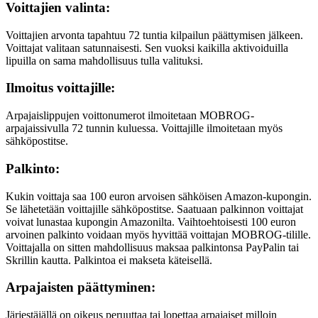
Voittajien valinta:
Voittajien arvonta tapahtuu 72 tuntia kilpailun päättymisen jälkeen.
Voittajat valitaan satunnaisesti. Sen vuoksi kaikilla aktivoiduilla
lipuilla on sama mahdollisuus tulla valituksi.
Ilmoitus voittajille:
Arpajaislippujen voittonumerot ilmoitetaan MOBROG-
arpajaissivulla 72 tunnin kuluessa. Voittajille ilmoitetaan myös
sähköpostitse.
Palkinto:
Kukin voittaja saa 100 euron arvoisen sähköisen Amazon-kupongin.
Se lähetetään voittajille sähköpostitse. Saatuaan palkinnon voittajat
voivat lunastaa kupongin Amazonilta. Vaihtoehtoisesti 100 euron
arvoinen palkinto voidaan myös hyvittää voittajan MOBROG-tilille.
Voittajalla on sitten mahdollisuus maksaa palkintonsa PayPalin tai
Skrillin kautta. Palkintoa ei makseta käteisellä.
Arpajaisten päättyminen:
Järjestäjällä on oikeus peruuttaa tai lopettaa arpajaiset milloin