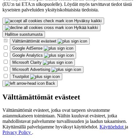
(EU:n tai ETA:n ulkopuolelle). Löydät myös tarvittavat tiedot tästä
kyseisten palveluiden yksityiskohtaisista tiedoista.
Hyväksy kaikki
Hylkää kaikki
Hallitse suostumusta
Välttämättömät evästeet
Google AdSense
Google Analytics
Microsoft Clarity
Microsoft Advertising
Trustpilot
Back
Välttämättömät evästeet
Välttämättömät evästeet, jotka ovat tarpeen sivustomme
asianmukaiseen toimintaan. Näihin kuuluvat evästeet, jotka
mahdollistavat palvelumme turvallisuuden ja laadun takaamisen.
Käyttämällä palvelujamme hyväksyt käyttöehdot.
Käyttöehdot
ja
Privacy Policy
.