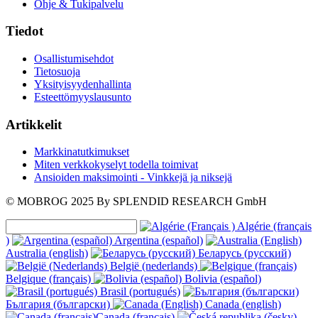
Ohje & Tukipalvelu
Tiedot
Osallistumisehdot
Tietosuoja
Yksityisyydenhallinta
Esteettömyyslausunto
Artikkelit
Markkinatutkimukset
Miten verkkokyselyt todella toimivat
Ansioiden maksimointi - Vinkkejä ja niksejä
© MOBROG
2025
By SPLENDID RESEARCH GmbH
Algérie (français
)
Argentina (español)
Australia (english)
Беларусь (русский)
België (nederlands)
Belgique (français)
Bolivia (español)
Brasil (portugués)
България (български)
Canada (english)
Canada (français)