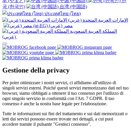
本 (やまと)
中国 (中国語)
한
국 (한국인)
台湾 (中国語)
ประเทศไทย (ไทย)
الإمارات العربية المتحدة (عربي)
المملكة العربية السعودية
(عربي)‎ ‎
Gestione della privacy
Per poter ottimizzare i nostri servizi, ci affidiamo all'utilizzo di
singoli servizi esterni. Poiché questi servizi memorizzano dati nel tuo
browser, siamo obbligati a ottenere il tuo consenso per l'utilizzo di
ogni singolo servizio in conformità con l'Art. 7 GDPR. Il tuo
consenso è anche la nostra base legale per l'elaborazione.
Tutte le informazioni sui fini del trattamento e sui dati memorizzati o
letti dai servizi possono essere trovate nei dettagli, a cui puoi
accedere tramite il pulsante "Gestisci consenso".