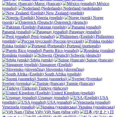
Maroc (français)
México
(español)
Nederland (nederlands)
New Zealand (english)
Nigeria (english)
Norge
(norsk)
Österreich (deutsch)
Pakistan (english)
Panamá (español)
Paraguay (español)
Perú (español)
Philippines
(english)
Россия (русский)
Polska (polski)
Portugal (português)
Puerto Rico (español)
România (română)
Schweiz (deutsch)
Srbija (srpski)
Suisse (français)
Singapore (English)
Slovensko (slovenčina)
South Afrika (english)
Suomi (suomeksi)
Sverige (svenska)
Tunisie (français)
Türkiye (türkçesi)
United Kingdom (english)
Uruguay (español)
USA
(english)
USA (español)
Venezuela (español)
Україна (українська)
Việt Nam (tiếng việt)
日