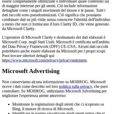
essere completamente ottimizzate e individuare quale contenuto sia
di maggior interesse per gli utenti. Ciò include informazioni
dettagliate come i singoli movimenti del mouse e le pause. Tutti i
dati raccolti sono pseudonimizzati. Ciò significa che possiamo
combinare dati su più visite senza conoscere l'identità dell'individuo
a meno che non ci forniscano il loro Clarity ID, che viene generato
da Microsoft Clarity.
L'operatore di Microsoft Clarity e destinatario dei dati elaborati è
Microsoft Corp. negli Stati Uniti. Microsoft è certificata nell'ambito
del Data Privacy Framework (DPF) UE-USA. Alcuni dati raccolti
potrebbero anche essere elaborati da Microsoft per i propri scopi.
Puoi trovare ulteriori dettagli qui:
https://www.microsoft.com/privacy/privacystatement
.
Microsoft Advertising
Non conserviamo alcuna informazione su MOBROG. Microsoft
riceve i dati come descritto nel loro
politica sulla privacy
, che puoi
controllare. Su MOBROG, utilizziamo Microsoft Advertising per
migliorare l'esperienza utente attraverso:
Monitorare le registrazioni degli utenti che ci scoprono su
Bing, il motore di ricerca di Microsoft.
Identificare le pagine visualizzate dagli utenti prima che si