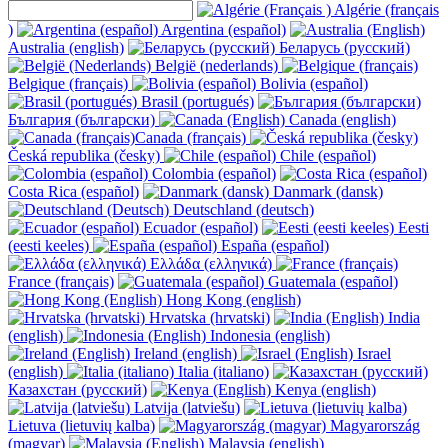
Algérie (français
)
Argentina (español)
Australia (english)
Беларусь (русский)
België (nederlands)
Belgique (français)
Bolivia (español)
Brasil (portugués)
България (български)
Canada (english)
Canada (français)
Česká republika (česky)
Chile (español)
Colombia (español)
Costa Rica (español)
Danmark (dansk)
Deutschland (deutsch)
Ecuador (español)
Eesti
(eesti keeles)
España (español)
Ελλάδα (ελληνικά)
France (français)
Guatemala (español)
Hong Kong (english)
Hrvatska (hrvatski)
India
(english)
Indonesia (english)
Ireland (english)
Israel
(english)
Italia (italiano)
Казахстан (русский)
Kenya (english)
Latvija (latviešu)
Lietuva (lietuvių kalba)
Magyarország
(magyar)
Malaysia (english)