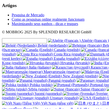
Artigos
Pesquisa de Mercado
Como as pesquisas online realmente funcionam
Maximizando seus ganhos - dicas e truques
© MOBROG
2025
By SPLENDID RESEARCH GmbH
Algérie (français )
België (nederlands)
Belg
(български)
Canada (english)
(español)
Costa Rica (español)
(eesti keeles)
España (español)
Kong (english)
Hrvatska (hrvatski)
Italia (italiano)
Казахстан 
Magyarország (magyar)
(nederlands)
New Zealand (english)
(english)
Panamá (español)
Polska (polski)
Portugal (po
Srbija (srpski)
Suisse (français)
Suomi (suomeksi)
Sverige 
(english)
Uruguay (español)
U
Việt Nam (tiếng việt)
日本