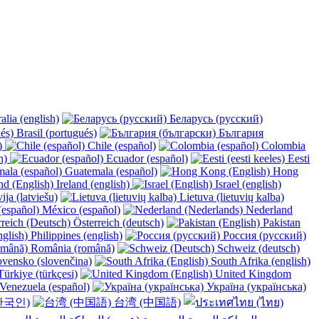
alia (english)
Беларусь (русский)
Brasil (portugués)
България
y)
Chile (español)
Colombia
h)
Ecuador (español)
Eesti
Guatemala (español)
Hong
Ireland (english)
Israel (english)
ija (latviešu)
Lietuva (lietuvių kalba)
México (español)
Nederland
Österreich (deutsch)
Pakistan
Philippines (english)
Россия (русский)
România (română)
Schweiz (deutsch)
vensko (slovenčina)
South Afrika (english)
ürkiye (türkçesi)
United Kingdom
Venezuela (español)
Україна (українська)
한국인)
台湾 (中国語)