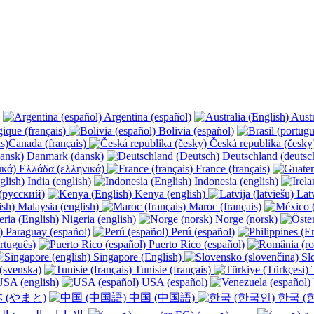
Argentina (español)
Austr
ique (français)
Bolivia (español)
Canada (français)
Česká republika (česk
Danmark (dansk)
Deutschland (deutsc
Ελλάδα (ελληνικά)
France (français)
India (english)
Indonesia (english)
(русский)
Kenya (english)
Latv
Malaysia (english)
Maroc (français)
Nigeria (english)
Norge (norsk)
Paraguay (español)
Perú (español)
rtuguês)
Puerto Rico (español)
Singapore (English)
Slo
(svenska)
Tunisie (français)
T
SA (english)
USA (español)
 (やまと)
中国 (中国語)
한국 (