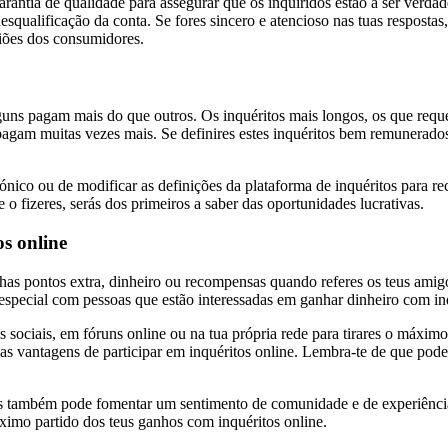
antia de qualidade para assegurar que os inquiridos estão a ser verdade
ualificação da conta. Se fores sincero e atencioso nas tuas respostas,
niões dos consumidores.
lguns pagam mais do que outros. Os inquéritos mais longos, os que req
am muitas vezes mais. Se definires estes inquéritos bem remunerados
trónico ou de modificar as definições da plataforma de inquéritos para r
 o fizeres, serás dos primeiros a saber das oportunidades lucrativas.
os online
has pontos extra, dinheiro ou recompensas quando referes os teus amigo
 especial com pessoas que estão interessadas em ganhar dinheiro com in
des sociais, em fóruns online ou na tua própria rede para tirares o máxi
er as vantagens de participar em inquéritos online. Lembra-te de que p
mas também pode fomentar um sentimento de comunidade e de experiência
áximo partido dos teus ganhos com inquéritos online.