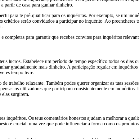
a partir de casa para ganhar dinheiro.
erfil para te pré-qualificar para os inquéritos. Por exemplo, se um inqué
critérios serão convidados a participar no inquérito. Ao preencheres to
i.
 e completas para garantir que recebes convites para inquéritos relevant
 teus lucros. Estabelece um período de tempo específico todos os dias o
anhar gradualmente mais dinheiro. A participação regular em inquéritos
veres tempo livre.
to de trabalho relaxante. Também podes querer organizar as tuas sessõe
sas os utilizadores que participam consistentemente em inquéritos. P
 elas surgirem.
eres inquéritos. Os teus comentários honestos ajudam a melhorar a qual
onesto é crucial, uma vez que pode influenciar a forma como os produto