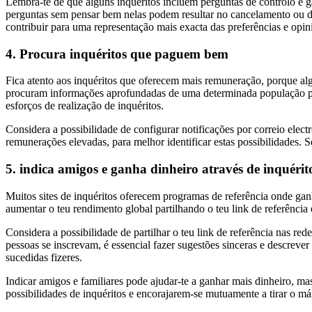
Lembra-te de que alguns inquéritos incluem perguntas de controlo e gar
perguntas sem pensar bem nelas podem resultar no cancelamento ou desq
contribuir para uma representação mais exacta das preferências e opi
4. Procura inquéritos que paguem bem
Fica atento aos inquéritos que oferecem mais remuneração, porque a
procuram informações aprofundadas de uma determinada população pag
esforços de realização de inquéritos.
Considera a possibilidade de configurar notificações por correio elec
remunerações elevadas, para melhor identificar estas possibilidades. Se
5. indica amigos e ganha dinheiro através de inquérit
Muitos sites de inquéritos oferecem programas de referência onde gan
aumentar o teu rendimento global partilhando o teu link de referência
Considera a possibilidade de partilhar o teu link de referência nas re
pessoas se inscrevam, é essencial fazer sugestões sinceras e descrev
sucedidas fizeres.
Indicar amigos e familiares pode ajudar-te a ganhar mais dinheiro, 
possibilidades de inquéritos e encorajarem-se mutuamente a tirar o m