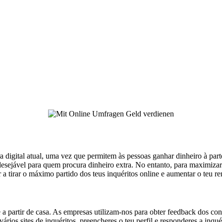
a digital atual, uma vez que permitem às pessoas ganhar dinheiro à parte
desejável para quem procura dinheiro extra. No entanto, para maximizar
 tirar o máximo partido dos teus inquéritos online e aumentar o teu r
a partir de casa. As empresas utilizam-nos para obter feedback dos con
ários sites de inquéritos, preencheres o teu perfil e responderes a inq