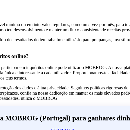
nível mínimo ou em intervalos regulares, como uma vez por mês, para t
 o teu desenvolvimento e manter um fluxo consistente de receitas prove
ido dos resultados do teu trabalho e utilizá-lo para poupanças, investim
tos online?
 participar em inquéritos online pode utilizar o MOBROG. A nossa pla
nica e interessante a cada utilizador. Proporcionamos-te a facilidade e
os teus termos.
ção dos dados e à tua privacidade. Seguimos políticas rigorosas de p
 perspicazes, confia na nossa dedicação em manter os mais elevados padr
as necessidades, utiliza o MOBROG.
na MOBROG (Portugal) para ganhares dinh