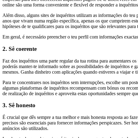
online são uma forma conveniente e flexível de responder a inquéritos 
Além disso, alguns sites de inquéritos utilizam as informações do teu p
anos que vivam numa região específica, apenas os que cumprirem estes 
hipóteses de te qualificares para os inquéritos que são relevantes para t
Em geral, é necessário preencher o teu perfil com informações exactas
2. Sê coerente
Faz dos inquéritos uma parte regular da tua rotina para aumentares os
poderás manter-te informado sobre as possibilidades de inquéritos e g
mesmos. Ganha dinheiro com aplicações quando estiveres a viajar e ti
Para te concentrares nos inquéritos sem interrupções, escolhe um pos
algumas plataformas de inquéritos recompensam com bónus ou recompen
de realização de inquéritos e aproveita estas oportunidades sempre que
3. Sê honesto
É crucial que dês sempre a tua melhor e mais honesta resposta ao faz
precisos são essenciais para fornecer informações perspicazes. Ser h
anúncios são utilizados.