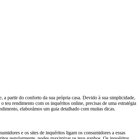
, a partir do conforto da sua própria casa. Devido à sua simplicidade,
 o teu rendimento com os inquéritos online, precisas de uma estratégia
endimento, elaborámos um guia detalhado com muitas dicas.
sumidores e os sites de inquéritos ligam os consumidores a essas
uéritos regularmente, podes maximizar os teus ganhos. Os inquéritos