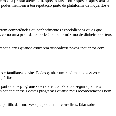
iros e a prestar atenção. Respostas falsas ou respostas apressadas a
 podes melhorar a tua reputação junto da plataforma de inquéritos e
uerem competências ou conhecimentos especializados ou os que
 como uma prioridade, poderás obter o máximo de dinheiro dos teus
eceber alertas quando estiverem disponíveis novos inquéritos com
s e familiares ao site. Podes ganhar um rendimento passivo e
quéritos.
mo partido dos programas de referência. Para conseguir que mais
odes beneficiar mais destes programas quanto mais recomendações bem
 partilhada, uma vez que podem dar conselhos, falar sobre