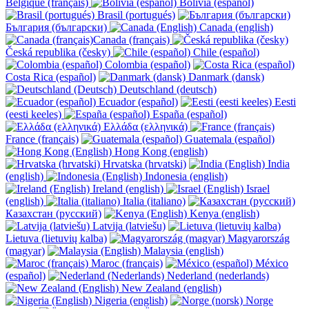
Belgique (français)
Bolivia (español)
Brasil (portugués)
България (български)
Canada (english)
Canada (français)
Česká republika (česky)
Chile (español)
Colombia (español)
Costa Rica (español)
Danmark (dansk)
Deutschland (deutsch)
Ecuador (español)
Eesti
(eesti keeles)
España (español)
Ελλάδα (ελληνικά)
France (français)
Guatemala (español)
Hong Kong (english)
Hrvatska (hrvatski)
India
(english)
Indonesia (english)
Ireland (english)
Israel
(english)
Italia (italiano)
Казахстан (русский)
Kenya (english)
Latvija (latviešu)
Lietuva (lietuvių kalba)
Magyarország
(magyar)
Malaysia (english)
Maroc (français)
México
(español)
Nederland (nederlands)
New Zealand (english)
Nigeria (english)
Norge