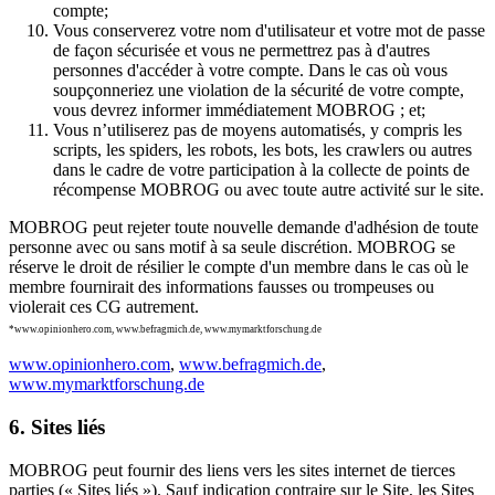
compte;
Vous conserverez votre nom d'utilisateur et votre mot de passe
de façon sécurisée et vous ne permettrez pas à d'autres
personnes d'accéder à votre compte. Dans le cas où vous
soupçonneriez une violation de la sécurité de votre compte,
vous devrez informer immédiatement MOBROG ; et;
Vous n’utiliserez pas de moyens automatisés, y compris les
scripts, les spiders, les robots, les bots, les crawlers ou autres
dans le cadre de votre participation à la collecte de points de
récompense MOBROG ou avec toute autre activité sur le site.
MOBROG peut rejeter toute nouvelle demande d'adhésion de toute
personne avec ou sans motif à sa seule discrétion. MOBROG se
réserve le droit de résilier le compte d'un membre dans le cas où le
membre fournirait des informations fausses ou trompeuses ou
violerait ces CG autrement.
*www.opinionhero.com, www.befragmich.de, www.mymarktforschung.de
www.opinionhero.com
,
www.befragmich.de
,
www.mymarktforschung.de
6. Sites liés
MOBROG peut fournir des liens vers les sites internet de tierces
parties (« Sites liés »). Sauf indication contraire sur le Site, les Sites