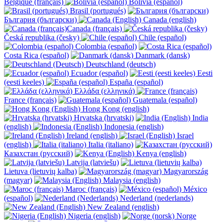
Belgique (français)
Bolivia (español)
Brasil (portugués)
България (български)
Canada (english)
Canada (français)
Česká republika (česky)
Chile (español)
Colombia (español)
Costa Rica (español)
Danmark (dansk)
Deutschland (deutsch)
Ecuador (español)
Eesti
(eesti keeles)
España (español)
Ελλάδα (ελληνικά)
France (français)
Guatemala (español)
Hong Kong (english)
Hrvatska (hrvatski)
India
(english)
Indonesia (english)
Ireland (english)
Israel
(english)
Italia (italiano)
Казахстан (русский)
Kenya (english)
Latvija (latviešu)
Lietuva (lietuvių kalba)
Magyarország
(magyar)
Malaysia (english)
Maroc (français)
México
(español)
Nederland (nederlands)
New Zealand (english)
Nigeria (english)
Norge