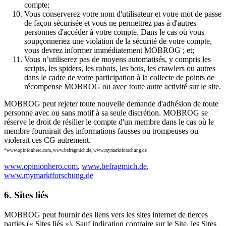
compte;
Vous conserverez votre nom d'utilisateur et votre mot de passe
de façon sécurisée et vous ne permettrez pas à d'autres
personnes d'accéder à votre compte. Dans le cas où vous
soupçonneriez une violation de la sécurité de votre compte,
vous devrez informer immédiatement MOBROG ; et;
Vous n’utiliserez pas de moyens automatisés, y compris les
scripts, les spiders, les robots, les bots, les crawlers ou autres
dans le cadre de votre participation à la collecte de points de
récompense MOBROG ou avec toute autre activité sur le site.
MOBROG peut rejeter toute nouvelle demande d'adhésion de toute
personne avec ou sans motif à sa seule discrétion. MOBROG se
réserve le droit de résilier le compte d'un membre dans le cas où le
membre fournirait des informations fausses ou trompeuses ou
violerait ces CG autrement.
*www.opinionhero.com, www.befragmich.de, www.mymarktforschung.de
www.opinionhero.com
,
www.befragmich.de
,
www.mymarktforschung.de
6. Sites liés
MOBROG peut fournir des liens vers les sites internet de tierces
parties (« Sites liés »). Sauf indication contraire sur le Site, les Sites