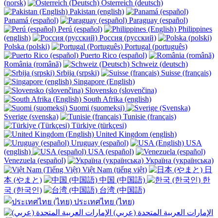
(norsk)
Österreich (deutsch)
Pakistan (english)
Panamá (español)
Paraguay (español)
Perú (español)
Philippines
(english)
Россия (русский)
Polska (polski)
Portugal (português)
Puerto Rico (español)
România (română)
Schweiz (deutsch)
Srbija (srpski)
Suisse (français)
Singapore (English)
Slovensko (slovenčina)
South Afrika (english)
Suomi (suomeksi)
Sverige (svenska)
Tunisie (français)
Türkiye (türkçesi)
United Kingdom (english)
Uruguay (español)
USA
(english)
USA (español)
Venezuela (español)
Україна (українська)
Việt Nam (tiếng việt)
日
本 (やまと)
中国 (中国語)
한
국 (한국인)
台湾 (中国語)
ประเทศไทย (ไทย)
الإمارات العربية المتحدة (عربي)