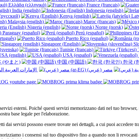
Ελλάδα (ελληνικά)
France (français)
India (english)
Indonesia (english)
(русский)
Kenya (english)
Latv
Malaysia (english)
Maroc (français)
Nigeria (english)
Norge (norsk)
Paraguay (español)
Perú (español)
rtuguês)
Puerto Rico (español)
Singapore (English)
Slo
(svenska)
Tunisie (français)
T
SA (english)
USA (español)
 (やまと)
中国 (中国語)
한국 (
الإمارات العربية المتحدة (عربي) ‎
li servizi esterni. Poiché questi servizi memorizzano dati nel tuo browser,
ostra base legale per l'elaborazione.
etti dai servizi possono essere trovate nei dettagli, a cui puoi accedere t
izziamo i consensi sul tuo dispositivo fino a quando non li revocasti o 