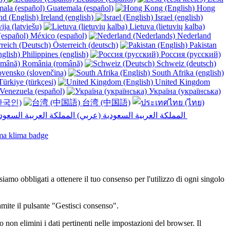
Guatemala (español)
Hong
Ireland (english)
Israel (english)
ija (latviešu)
Lietuva (lietuvių kalba)
México (español)
Nederland
Österreich (deutsch)
Pakistan
Philippines (english)
Россия (русский)
România (română)
Schweiz (deutsch)
vensko (slovenčina)
South Afrika (english)
ürkiye (türkçesi)
United Kingdom
Venezuela (español)
Україна (українська)
한국인)
台湾 (中国語)
المملكة العربية السعودية (عربي)‎ ‎
 siamo obbligati a ottenere il tuo consenso per l'utilizzo di ogni singolo
ramite il pulsante "Gestisci consenso".
non elimini i dati pertinenti nelle impostazioni del browser. Il