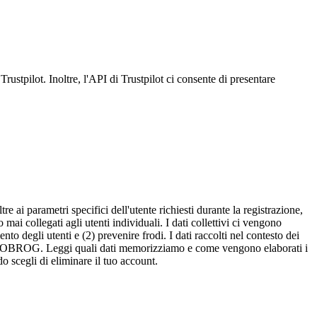
rustpilot. Inoltre, l'API di Trustpilot ci consente di presentare
e ai parametri specifici dell'utente richiesti durante la registrazione,
mai collegati agli utenti individuali. I dati collettivi ci vengono
to degli utenti e (2) prevenire frodi. I dati raccolti nel contesto dei
e da MOBROG. Leggi quali dati memorizziamo e come vengono elaborati i
 scegli di eliminare il tuo account.