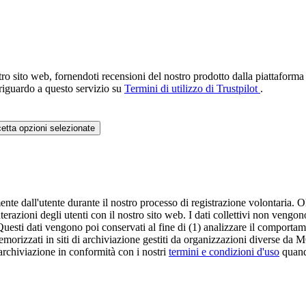
ro sito web, fornendoti recensioni del nostro prodotto dalla piattaforma T
 riguardo a questo servizio su
Termini di utilizzo di Trustpilot
.
etta opzioni selezionate
te dall'utente durante il nostro processo di registrazione volontaria. Oltr
razioni degli utenti con il nostro sito web. I dati collettivi non vengono 
 Questi dati vengono poi conservati al fine di (1) analizzare il comportamen
 memorizzati in siti di archiviazione gestiti da organizzazioni divers
i archiviazione in conformità con i nostri
termini e condizioni d'uso
quando