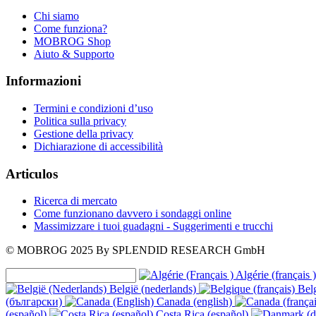
Chi siamo
Come funziona?
MOBROG Shop
Aiuto & Supporto
Informazioni
Termini e condizioni d’uso
Politica sulla privacy
Gestione della privacy
Dichiarazione di accessibilità
Articulos
Ricerca di mercato
Come funzionano davvero i sondaggi online
Massimizzare i tuoi guadagni - Suggerimenti e trucchi
© MOBROG
2025
By SPLENDID RESEARCH GmbH
Algérie (français )
België (nederlands)
Belg
(български)
Canada (english)
(español)
Costa Rica (español)