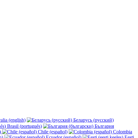
alia (english)
Беларусь (русский)
Brasil (portugués)
България
y)
Chile (español)
Colombia
h)
Ecuador (español)
Eesti