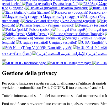
(eesti keeles)
España (español)
Kong (english)
Hrvatska (hrvatski)
Italia (italiano)
Казахстан 
Magyarország (magyar)
(nederlands)
New Zealand (english)
(english)
Panamá (español)
Polska (polski)
Portugal (po
Srbija (srpski)
Suisse (français)
Suomi (suomeksi)
Sverige 
(english)
Uruguay (español)
U
Việt Nam (tiếng việt)
日本
ประเทศไทย (ไทย)
Gestione della privacy
Per poter ottimizzare i nostri servizi, ci affidiamo all'utilizzo di singo
servizio in conformità con l'Art. 7 GDPR. Il tuo consenso è anche la n
Tutte le informazioni sui fini del trattamento e sui dati memorizzati o l
Puoi modificare o revocare il tuo consenso in qualsiasi momento. Memor