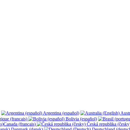
Argentina (español)
Austr
ique (français)
Bolivia (español)
Canada (français)
Česká republika (česk
Danmark (dansk)
Deutschland (deutsc