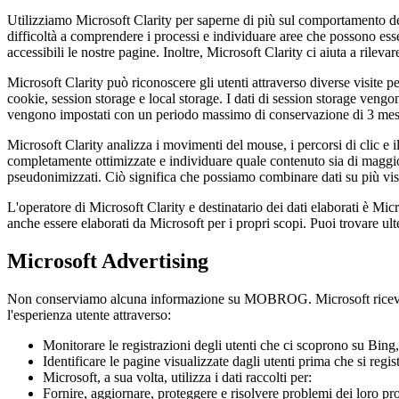
Utilizziamo Microsoft Clarity per saperne di più sul comportamento degl
difficoltà a comprendere i processi e individuare aree che possono ess
accessibili le nostre pagine. Inoltre, Microsoft Clarity ci aiuta a rilevare
Microsoft Clarity può riconoscere gli utenti attraverso diverse visite p
cookie, session storage e local storage. I dati di session storage ven
vengono impostati con un periodo massimo di conservazione di 3 mesi d
Microsoft Clarity analizza i movimenti del mouse, i percorsi di clic e 
completamente ottimizzate e individuare quale contenuto sia di maggior 
pseudonimizzati. Ciò significa che possiamo combinare dati su più visi
L'operatore di Microsoft Clarity e destinatario dei dati elaborati è M
anche essere elaborati da Microsoft per i propri scopi. Puoi trovare ulte
Microsoft Advertising
Non conserviamo alcuna informazione su MOBROG. Microsoft riceve i
l'esperienza utente attraverso:
Monitorare le registrazioni degli utenti che ci scoprono su Bing,
Identificare le pagine visualizzate dagli utenti prima che si regist
Microsoft, a sua volta, utilizza i dati raccolti per:
Fornire, aggiornare, proteggere e risolvere problemi dei loro pro