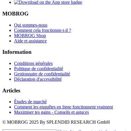
MOBROG
Qui sommes-nous
Comment cela fonctionne-t-il ?
MOBROG Shop
Aide et assistance
Information
Conditions générales
Politique de confidentialité
Gestionnaire de confidentialité
Déclaration d'accessibilité
Articles
Études de marché
Comment les enquêtes en ligne fonctionnent vraiment
Maximiser tes gains - Conseils et astuces
© MOBROG
2025
By SPLENDID RESEARCH GmbH