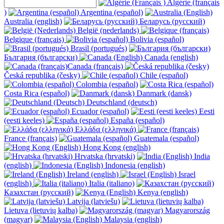
Algérie (français
)
Argentina (español)
Australia (english)
Беларусь (русский)
België (nederlands)
Belgique (français)
Bolivia (español)
Brasil (portugués)
България (български)
Canada (english)
Canada (français)
Česká republika (česky)
Chile (español)
Colombia (español)
Costa Rica (español)
Danmark (dansk)
Deutschland (deutsch)
Ecuador (español)
Eesti
(eesti keeles)
España (español)
Ελλάδα (ελληνικά)
France (français)
Guatemala (español)
Hong Kong (english)
Hrvatska (hrvatski)
India
(english)
Indonesia (english)
Ireland (english)
Israel
(english)
Italia (italiano)
Казахстан (русский)
Kenya (english)
Latvija (latviešu)
Lietuva (lietuvių kalba)
Magyarország
(magyar)
Malaysia (english)