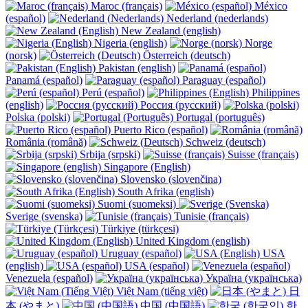
Maroc (français)
México
(español)
Nederland (nederlands)
New Zealand (english)
Nigeria (english)
Norge
(norsk)
Österreich (deutsch)
Pakistan (english)
Panamá (español)
Paraguay (español)
Perú (español)
Philippines
(english)
Россия (русский)
Polska (polski)
Portugal (português)
Puerto Rico (español)
România (română)
Schweiz (deutsch)
Srbija (srpski)
Suisse (français)
Singapore (English)
Slovensko (slovenčina)
South Afrika (english)
Suomi (suomeksi)
Sverige (svenska)
Tunisie (français)
Türkiye (türkçesi)
United Kingdom (english)
Uruguay (español)
USA
(english)
USA (español)
Venezuela (español)
Україна (українська)
Việt Nam (tiếng việt)
日
本 (やまと)
中国 (中国語)
한