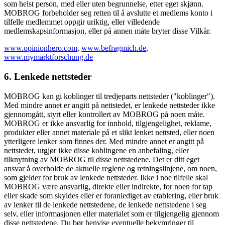
som helst person, med eller uten begrunnelse, etter eget skjønn.
MOBROG forbeholder seg retten til å avslutte et medlems konto i
tilfelle medlemmet oppgir uriktig, eller villedende
medlemskapsinformasjon, eller på annen måte bryter disse Vilkår.
www.opinionhero.com
,
www.befragmich.de
,
www.mymarktforschung.de
6. Lenkede nettsteder
MOBROG kan gi koblinger til tredjeparts nettsteder ("koblinger").
Med mindre annet er angitt på nettstedet, er lenkede nettsteder ikke
gjennomgått, styrt eller kontrollert av MOBROG på noen måte.
MOBROG er ikke ansvarlig for innhold, tilgjengelighet, reklame,
produkter eller annet materiale på et slikt lenket nettsted, eller noen
ytterligere lenker som finnes der. Med mindre annet er angitt på
nettstedet, utgjør ikke disse koblingene en anbefaling, eller
tilknytning av MOBROG til disse nettstedene. Det er ditt eget
ansvar å overholde de aktuelle reglene og retningslinjene, om noen,
som gjelder for bruk av lenkede nettsteder. Ikke i noe tilfelle skal
MOBROG være ansvarlig, direkte eller indirekte, for noen for tap
eller skade som skyldes eller er foranlediget av etablering, eller bruk
av lenker til de lenkede nettstedene, de lenkede nettstedene i seg
selv, eller informasjonen eller materialet som er tilgjengelig gjennom
disse nettstedene. Du bør henvise eventuelle bekymringer til