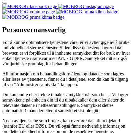
Personvernansvarlig
For å kunne optimalisere tjenestene våre, er vi avhengige av å bruke
individuelle eksterne tjenester. Siden disse tjenestene lagrer data i
browser, er vi forpliktet til å innhente samtykket ditt for bruk av hver
enkelt tjeneste i samsvar med Art. 7 GDPR. Samtykket ditt er også
vårt juridiske grunnlag for behandlingen.
All informasjon om behandlingsformålene og dataene som lagres
eller leses av tjenestene, finner du i detaljene, som du kan få tilgang
til via "Administrer samtykke"-knappen.
Du kan endre eller trekke tilbake samtykket når som helst. Vi lagrer
samtykkene på enheten din til du tilbakekaller dem eller sletter de
relevante dataene i nettleserinnstillingene. Samtykket slettes
automatisk 3 måneder etter at samtykket sist ble gitt.
Noen av tjenestene som brukes, kan overføre data til tredjeland
(utenfor EU eller EØS). Du vil også finne nødvendig informasjon
om dette i detaljert informasjon om de respektive tjenestene.