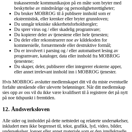
trakasserende kommunikasjon på en måte som bryter med
beskyttelse av mindreårige og personlighetsrettigheter;
Du bruker MOBROG til å publisere innhold som er
ekstremistisk, eller krenker eller bryter grunnloven;
Du unngår tekniske sikkerhetsforholdsregler;
Du sprer virus og / eller skadelig programvare;
Du kopierer deler av tjenestene eller hele tjenesten;
Du deler eller rekonstruerer noe av kildekoden for
kommersielle, fornærmende eller destruktive formål;
Du er involvert i parsing og / eller automatisert lesing av
programvare, kataloger, data eller innhold fra MOBROG
tjenestene;
Du skaper, deler, publiserer eller integrerer eksterne apper,
eller annet irrelevant innhold inn i MOBROG tjenester.
Hvis MOBROG avslutter medlemskapet ditt vil du miste eventuelle
forfalte utestående eller uleverte belønninger. Når ditt medlemskap
sies opp av oss vil du ikke være kvalifisert til å registrere det på nytt
på noe tidspunkt i fremtiden.
12. Åndsverksloven
Alle sider og innholdet på dette nettstedet og relaterte undersøkelser,
inkludert men ikke begrenset til, tekst, grafikk, lyd, video, bilder,
undersøkelser, logoer eller annet materiale som er den intellektuelle