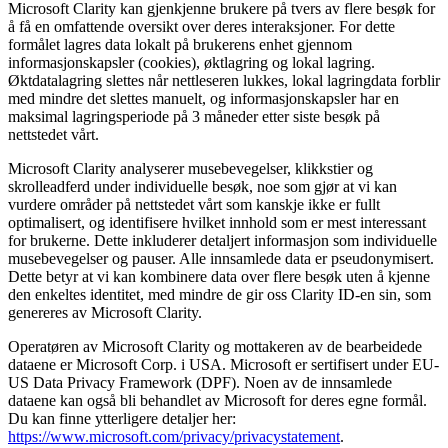
Microsoft Clarity kan gjenkjenne brukere på tvers av flere besøk for
å få en omfattende oversikt over deres interaksjoner. For dette
formålet lagres data lokalt på brukerens enhet gjennom
informasjonskapsler (cookies), øktlagring og lokal lagring.
Øktdatalagring slettes når nettleseren lukkes, lokal lagringdata forblir
med mindre det slettes manuelt, og informasjonskapsler har en
maksimal lagringsperiode på 3 måneder etter siste besøk på
nettstedet vårt.
Microsoft Clarity analyserer musebevegelser, klikkstier og
skrolleadferd under individuelle besøk, noe som gjør at vi kan
vurdere områder på nettstedet vårt som kanskje ikke er fullt
optimalisert, og identifisere hvilket innhold som er mest interessant
for brukerne. Dette inkluderer detaljert informasjon som individuelle
musebevegelser og pauser. Alle innsamlede data er pseudonymisert.
Dette betyr at vi kan kombinere data over flere besøk uten å kjenne
den enkeltes identitet, med mindre de gir oss Clarity ID-en sin, som
genereres av Microsoft Clarity.
Operatøren av Microsoft Clarity og mottakeren av de bearbeidede
dataene er Microsoft Corp. i USA. Microsoft er sertifisert under EU-
US Data Privacy Framework (DPF). Noen av de innsamlede
dataene kan også bli behandlet av Microsoft for deres egne formål.
Du kan finne ytterligere detaljer her:
https://www.microsoft.com/privacy/privacystatement
.