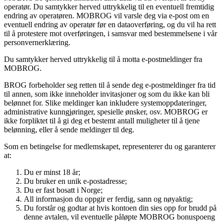
operatør. Du samtykker herved uttrykkelig til en eventuell fremtidig
endring av operatøren. MOBROG vil varsle deg via e-post om en
eventuell endring av operatør før en dataoverføring, og du vil ha rett
til å protestere mot overføringen, i samsvar med bestemmelsene i vår
personvernerklæring.
Du samtykker herved uttrykkelig til å motta e-postmeldinger fra
MOBROG.
BROG forbeholder seg retten til å sende deg e-postmeldinger fra tid
til annen, som ikke inneholder invitasjoner og som du ikke kan bli
belønnet for. Slike meldinger kan inkludere systemoppdateringer,
administrative kunngjøringer, spesielle ønsker, osv. MOBROG er
ikke forpliktet til å gi deg et bestemt antall muligheter til å tjene
belønning, eller å sende meldinger til deg.
Som en betingelse for medlemskapet, representerer du og garanterer
at:
Du er minst 18 år;
Du bruker en unik e-postadresse;
Du er fast bosatt i Norge;
All informasjon du oppgir er ferdig, sann og nøyaktig;
Du forstår og godtar at hvis kontoen din sies opp for brudd på
denne avtalen, vil eventuelle påløpte MOBROG bonuspoeng