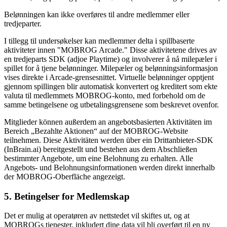
Belønningen kan ikke overføres til andre medlemmer eller
tredjeparter.
I tillegg til undersøkelser kan medlemmer delta i spillbaserte
aktiviteter innen "MOBROG Arcade." Disse aktivitetene drives av
en tredjeparts SDK (adjoe Playtime) og involverer å nå milepæler i
spillet for å tjene belønninger. Milepæler og belønningsinformasjon
vises direkte i Arcade-grensesnittet. Virtuelle belønninger opptjent
gjennom spillingen blir automatisk konvertert og kreditert som ekte
valuta til medlemmets MOBROG-konto, med forbehold om de
samme betingelsene og utbetalingsgrensene som beskrevet ovenfor.
Mitglieder können außerdem an angebotsbasierten Aktivitäten im
Bereich „Bezahlte Aktionen“ auf der MOBROG-Website
teilnehmen. Diese Aktivitäten werden über ein Drittanbieter-SDK
(InBrain.ai) bereitgestellt und bestehen aus dem Abschließen
bestimmter Angebote, um eine Belohnung zu erhalten. Alle
Angebots- und Belohnungsinformationen werden direkt innerhalb
der MOBROG-Oberfläche angezeigt.
5. Betingelser for Medlemskap
Det er mulig at operatøren av nettstedet vil skiftes ut, og at
MOBROGs tjenester, inkludert dine data vil bli overført til en ny