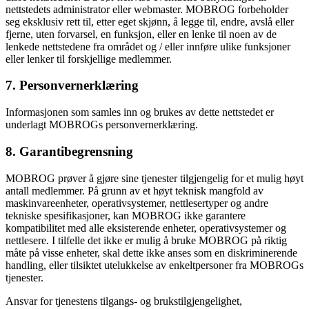
nettstedets administrator eller webmaster. MOBROG forbeholder
seg eksklusiv rett til, etter eget skjønn, å legge til, endre, avslå eller
fjerne, uten forvarsel, en funksjon, eller en lenke til noen av de
lenkede nettstedene fra området og / eller innføre ulike funksjoner
eller lenker til forskjellige medlemmer.
7. Personvernerklæring
Informasjonen som samles inn og brukes av dette nettstedet er
underlagt MOBROGs personvernerklæring.
8. Garantibegrensning
MOBROG prøver å gjøre sine tjenester tilgjengelig for et mulig høyt
antall medlemmer. På grunn av et høyt teknisk mangfold av
maskinvareenheter, operativsystemer, nettlesertyper og andre
tekniske spesifikasjoner, kan MOBROG ikke garantere
kompatibilitet med alle eksisterende enheter, operativsystemer og
nettlesere. I tilfelle det ikke er mulig å bruke MOBROG på riktig
måte på visse enheter, skal dette ikke anses som en diskriminerende
handling, eller tilsiktet utelukkelse av enkeltpersoner fra MOBROGs
tjenester.
Ansvar for tjenestens tilgangs- og brukstilgjengelighet,