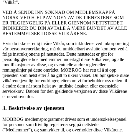
"Vilkår".
VED Å SENDE INN SØKNAD OM MEDLEMSKAP PÅ
NORSK VED HJELP AV NOEN AV DE TJENESTENE SOM
ER TILGJENGELIG PÅ ELLER GJENNOM NETTSTEDET,
INDIKERER DU DIN AVTALE Å VÆRE BUNDET AV ALLE
BESTEMMELSER I DISSE VILKÅRENE.
Hvis du ikke er enig i våre Vilkår, som inkluderes ved inkorporering
vår personvernerklæring, må du umiddelbart avslutte kontoen ved å
følge instruksjonene på nettstedet. Dette nettstedet er gitt for
personlig glede hos medlemmer underlagt disse Vilkårene, og alle
modifikasjoner av disse, og eventuelle andre regler eller
retningslinjer på dette området. MOBROG har rett til å si opp
tjenesten som helst etter å ha gitt to ukers varsel. Du bør sjekke disse
vilkårene jevnlig for endringer, ettersom vi forbeholder oss retten til
å endre dem når som helst av juridiske årsaker, eller essensielle
servicekrav. Datoen for den gjeldende versjonen av disse Vilkårene
er nevnt ovenfor.
3. Beskrivelse av tjenesten
MOBROG medlemsprogrammet drives som et undersøkelsespanel
for personer som frivillig registrerer seg på nettstedet
("Medlemmer"), og samtykker til, og overholder disse Vilkårene.