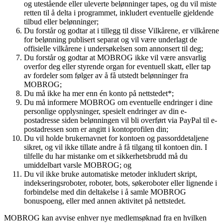
og utestående eller uleverte belønninger tapes, og du vil miste
retten til å delta i programmet, inkludert eventuelle gjeldende
tilbud eller belønninger;
Du forstår og godtar at i tillegg til disse Vilkårene, er vilkårene
for belønning publisert separat og vil være underlagt de
offisielle vilkårene i undersøkelsen som annonsert til deg;
Du forstår og godtar at MOBROG ikke vil være ansvarlig
overfor deg eller styrende organ for eventuell skatt, eller tap
av fordeler som følger av å få utstedt belønninger fra
MOBROG;
Du må ikke ha mer enn én konto på nettstedet*;
Du må informere MOBROG om eventuelle endringer i dine
personlige opplysninger, spesielt endringer av din e-
postadresse siden belønningen vil bli overført via PayPal til e-
postadressen som er angitt i kontoprofilen din;
Du vil holde brukernavnet for kontoen og passorddetaljene
sikret, og vil ikke tillate andre å få tilgang til kontoen din. I
tilfelle du har mistanke om et sikkerhetsbrudd må du
umiddelbart varsle MOBROG; og
Du vil ikke bruke automatiske metoder inkludert skript,
indekseringsroboter, roboter, bots, søkeroboter eller lignende i
forbindelse med din deltakelse i å samle MOBROG
bonuspoeng, eller med annen aktivitet på nettstedet.
MOBROG kan avvise enhver nye medlemsøknad fra en hvilken