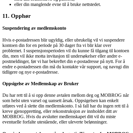
eller din manglende evne til å bruke nettstedet.
11. Opphør
Suspendering av medlemskonto
Hvis e-postadressen blir ugyldig, eller ubrukelig vil vi suspendere
kontoen din for en periode på 30 dager fra vi blir klar over
problemet. I suspensjonsperioden vil du kunne få tilgang til kontoen
din, men vil ikke motta invitasjon til undersøkelser eller andre e-
postmeldinger, før vi har bekreftet din e-postadresse på nytt. For å
endre e-postadressen din må du kontakte vår support, og navngi din
tidligere og nye e-postadresse.
Oppsigelse av Medlemskap av Bruker
Du har rett til å si opp denne avtalen mellom deg og MOBROG når
som helst uten varsel og uansett årsak. Oppsigelsen kan enkelt
utføres ved å slette din medlemskonto. I så fall har du ingen rett til å
kreve gjenoppretting, eller rekonstruksjon av innholdet ditt av
MOBROG. Hvis du avslutter medlemskapet ditt vil du miste
eventuelle forfalte utestående, eller uleverte belønninger.