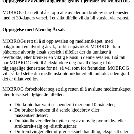
Oppsigelse av avtalen angående gratis Tjenester fra MOBROG
MOBROG har rett til å si opp alle avtaler om bruk av sine tjenester
med et 30-dagers varsel. I et slikt tilfelle vil du bli varslet via e-post.
Oppsigelse med Alvorlig Årsak
MOBROGs rett til å si opp avtalen og medlemskapet, med
bakgrunn i en alvorlig årsak, forblir upåvirket. MOBROG kan
påberope alvorlig årsak spesielt i tilfeller der du unnlater å
overholde, eller krenker en viktig klausul i denne avtalen. I så fall
har MOBROG rett til å ekskludere deg fra all tilgang til de
tilgjengelige tjenestene for nå, så vel som for fremtiden. MOBROG
vil i så fall slette din medlemskonto inkludert alt innhold, i den grad
det er tillatt ved lov.
MOBROG forbeholder seg særlig retten til å avslutte medlemskapet
uten forvarsel i følgende tilfeller:
Din konto har vært suspendert i mer enn 10 måneder;
Du bruker kontoen til å sende kjedebrev eller
masseutsendelser;
Du håndhever eller benytter deg av ulovlig pyramide-, eller
strukturelt-salg og -distribusjoner;
Du fremtvinger eller utfører seksuell handling, eksplisitt eller