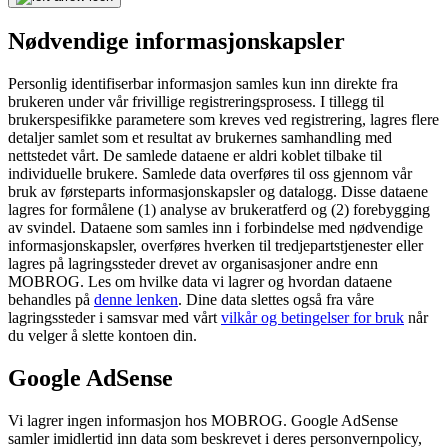
Nødvendige informasjonskapsler
Personlig identifiserbar informasjon samles kun inn direkte fra
brukeren under vår frivillige registreringsprosess. I tillegg til
brukerspesifikke parametere som kreves ved registrering, lagres flere
detaljer samlet som et resultat av brukernes samhandling med
nettstedet vårt. De samlede dataene er aldri koblet tilbake til
individuelle brukere. Samlede data overføres til oss gjennom vår
bruk av førsteparts informasjonskapsler og datalogg. Disse dataene
lagres for formålene (1) analyse av brukeratferd og (2) forebygging
av svindel. Dataene som samles inn i forbindelse med nødvendige
informasjonskapsler, overføres hverken til tredjepartstjenester eller
lagres på lagringssteder drevet av organisasjoner andre enn
MOBROG. Les om hvilke data vi lagrer og hvordan dataene
behandles på
denne lenken
. Dine data slettes også fra våre
lagringssteder i samsvar med vårt
vilkår og betingelser for bruk
når
du velger å slette kontoen din.
Google AdSense
Vi lagrer ingen informasjon hos MOBROG. Google AdSense
samler imidlertid inn data som beskrevet i deres personvernpolicy,