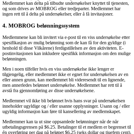
Medlemmet kan delta på tilbudte undersøkelser knyttet til tjenesten,
og som drives av MOBROG eller tredjeparter. Medlemmet har
ingen rett til å delta på undersøkelser, eller å få invitasjoner.
4. MOBROG belønningssystem
Medlemmene kan bli invitert via e-post til en viss undersøkelse etter
spesifikasjon av mulig belønning som de kan få for den gyldige (i
henhold til disse Vilkårene) ferdigstillelsen av den aktiviteten. E-
postinvitasjonen kan inkludere spesifikk informasjon om den mulige
belønningen.
Men i noen tilfeller hvis en viss undersøkelse ikke lenger er
tilgjengelig, eller medlemmet ikke er egnet for undersøkelsen av en
eller annen grunn, kan medlemmet bli videresendt til en lignende,
men annerledes belønnet undersøkelse. Medlemmet har rett til å
avstå fra gjennomføring av disse undersøkelsene.
Medlemmet vil ikke bli belønnet hvis hans svar på undersøkelsen
inneholder ugyldige og / eller usanne opplysninger. Usann og / eller
ugyldig informasjon kan føre til kansellering av medlemskapet.
Medlemmer kan ta ut sine oppsamlede belønninger når de når
utbetalingsgrensen på $6.25. Betalinger til et medlem er begrenset til
én overføring per dag på beløpet $6.25 (seks dollar og tjuefem cent).