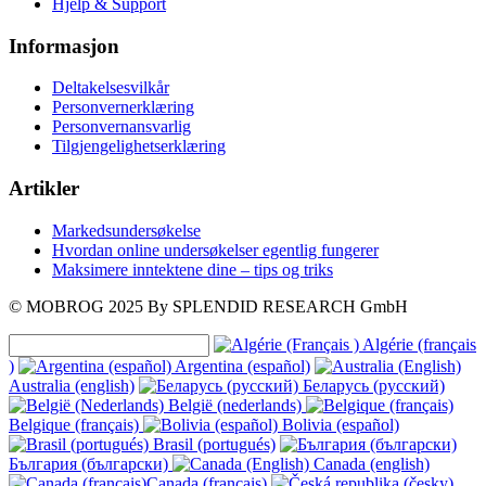
Hjelp & Support
Informasjon
Deltakelsesvilkår
Personvernerklæring
Personvernansvarlig
Tilgjengelighetserklæring
Artikler
Markedsundersøkelse
Hvordan online undersøkelser egentlig fungerer
Maksimere inntektene dine – tips og triks
© MOBROG
2025
By SPLENDID RESEARCH GmbH
Algérie (français
)
Argentina (español)
Australia (english)
Беларусь (русский)
België (nederlands)
Belgique (français)
Bolivia (español)
Brasil (portugués)
България (български)
Canada (english)
Canada (français)