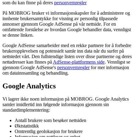
som du kan finne på deres
personvernregler
På MOBROG bruker vi informasjonskapsler for å administrere og
innhente brukersamtykke for visning av personlig tilpassede
annonser gjennom Google AdSense på vår nettside. For en
omfattende forståelse av hvordan Google behandler data, vennligst
se denne linken.
Google AdSense samarbeider med en rekke partnere for å forbedre
brukeropplevelsen og potensielt samle inn data når du surfer på
nettstedet vårt. Den fullstendige listen over disse partnerne og deres
nettadresser kan finnes på
AdSense-plattformens side
. Vennligst se
gjennom Google AdSense's
personvernregler
for mer informasjon
om datainnsamling og behandling.
Google Analytics
Vi lagrer ikke noen informasjon på MOBROG. Google Analytics
samler imidlertid inn følgende informasjon gjennom sin
standardimplementering:
Antall brukere som besøker nettsiden
Øktstatistikk
Omtrentlig geolokasjon for brukere
Informasjon om nettleser og enhet