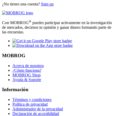
¿No tienes una cuenta?
Sign up
®
Con MOBROG
puedes participar activamente en la investigación
de mercados, decirnos tu opinión y ganar dinero formando parte de
las encuestas.
MOBROG
Acerca de nosotros
¿Cómo funciona?
MOBROG Shop
Ayuda & Soporte
Información
Términos y condiciones
Política de privacidad
Administrador de la privacidad
Declaración de accesibilidad