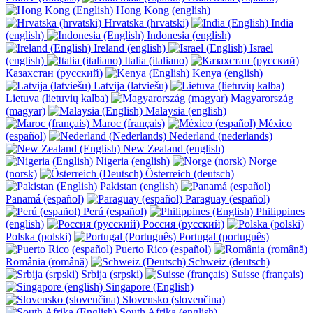
Hong Kong (english)
Hrvatska (hrvatski)
India
(english)
Indonesia (english)
Ireland (english)
Israel
(english)
Italia (italiano)
Казахстан (русский)
Kenya (english)
Latvija (latviešu)
Lietuva (lietuvių kalba)
Magyarország
(magyar)
Malaysia (english)
Maroc (français)
México
(español)
Nederland (nederlands)
New Zealand (english)
Nigeria (english)
Norge
(norsk)
Österreich (deutsch)
Pakistan (english)
Panamá (español)
Paraguay (español)
Perú (español)
Philippines
(english)
Россия (русский)
Polska (polski)
Portugal (português)
Puerto Rico (español)
România (română)
Schweiz (deutsch)
Srbija (srpski)
Suisse (français)
Singapore (English)
Slovensko (slovenčina)
South Afrika (english)