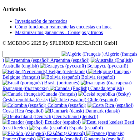
Artículos
Investigación de mercados
Cómo funcionan realmente las encuestas en línea
Maximizar tus ganancias - Consejos y trucos
© MOBROG
2025
By SPLENDID RESEARCH GmbH
Algérie (français
)
Argentina (español)
Australia (english)
Беларусь (русский)
België (nederlands)
Belgique (français)
Bolivia (español)
Brasil (portugués)
България (български)
Canada (english)
Canada (français)
Česká republika (česky)
Chile (español)
Colombia (español)
Costa Rica (español)
Danmark (dansk)
Deutschland (deutsch)
Ecuador (español)
Eesti
(eesti keeles)
España (español)
Ελλάδα (ελληνικά)
France (français)
Guatemala (español)